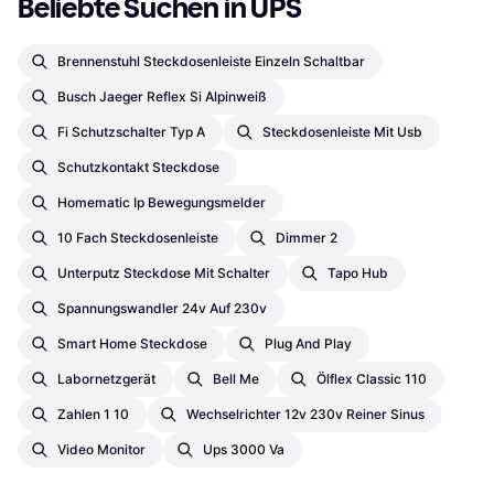
Beliebte Suchen in UPS
Brennenstuhl Steckdosenleiste Einzeln Schaltbar
Busch Jaeger Reflex Si Alpinweiß
Fi Schutzschalter Typ A
Steckdosenleiste Mit Usb
Schutzkontakt Steckdose
Homematic Ip Bewegungsmelder
10 Fach Steckdosenleiste
Dimmer 2
Unterputz Steckdose Mit Schalter
Tapo Hub
Spannungswandler 24v Auf 230v
Smart Home Steckdose
Plug And Play
Labornetzgerät
Bell Me
Ölflex Classic 110
Zahlen 1 10
Wechselrichter 12v 230v Reiner Sinus
Video Monitor
Ups 3000 Va