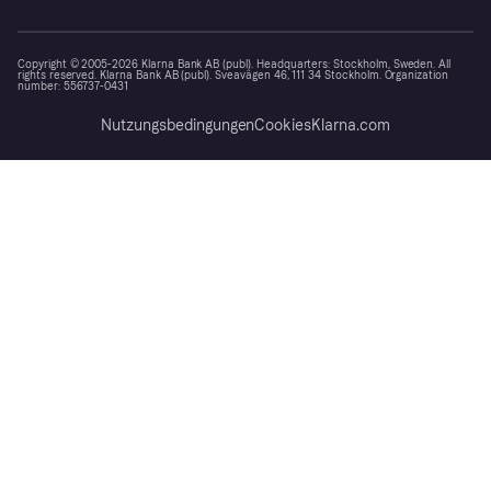
Copyright © 2005-2026 Klarna Bank AB (publ). Headquarters: Stockholm, Sweden. All
rights reserved. Klarna Bank AB (publ). Sveavägen 46, 111 34 Stockholm. Organization
number: 556737-0431
Nutzungsbedingungen
Cookies
Klarna.com