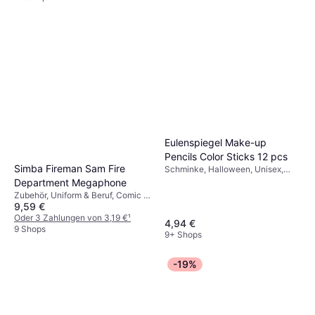
Eulenspiegel Make-up
Pencils Color Sticks 12 pcs
Simba Fireman Sam Fire
Schminke, Halloween, Unisex,
Gesichtsfarbe & Körperfarbe
Department Megaphone
Zubehör, Uniform & Beruf, Comic &
9,59 €
Animation, Film & TV, Sonstiges
Zubehör, Sonstige Filme & TV
Oder 3 Zahlungen von 3,19 €
¹
4,94 €
Feuerwehrmann
9 Shops
9+ Shops
-19%