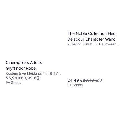
The Noble Collection Fleur
Delacour Character Wand
Zubehör, Film & TV, Halloween,
Unisex, Ausrüstung, Harry Potter
Cinereplicas Adults
Gryffindor Robe
Kostüm & Verkleidung, Film & TV,
55,99 €
63,99 €
Halloween, Unisex, Hexe,
24,49 €
28,49 €
Zauberer Harry Potter
9+ Shops
9+ Shops