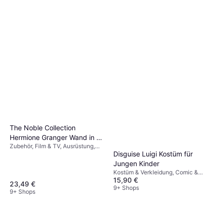
The Noble Collection
Hermione Granger Wand in a
Zubehör, Film & TV, Ausrüstung,
Standard Windowed Box
Disguise Luigi Kostüm für
Harry Potter
Jungen Kinder
Kostüm & Verkleidung, Comic &
15,90 €
Animation, Film & TV, Spiel &
23,49 €
Spielzeug, Sonstige Filme & TV
9+ Shops
9+ Shops