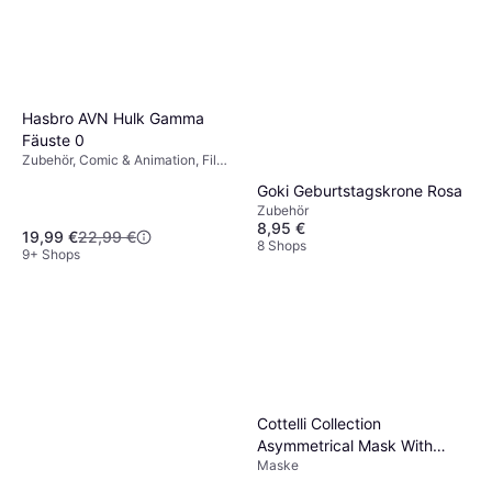
Hasbro AVN Hulk Gamma
Fäuste 0
Zubehör, Comic & Animation, Film
& TV, Superheld & Superschurke,
Goki Geburtstagskrone Rosa
Handschuhe
Zubehör
8,95 €
19,99 €
22,99 €
8 Shops
9+ Shops
Cottelli Collection
Asymmetrical Mask With
Maske
Lace