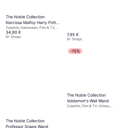
The Noble Collection
Narcissa Malfoy Harry Potter
Zubehör, Halloween, Film & TV,
Wand
34,90 €
Unisex, Ausrüstung, Zauberer,
7,95 €
Hexe Harry Potter
9+ Shops
9+ Shops
-15%
The Noble Collection
Voldemort's Wall Wand
Zubehör, Film & TV, Unisex,
Ausrüstung, Harry Potter
The Noble Collection
Professor Snape Wand