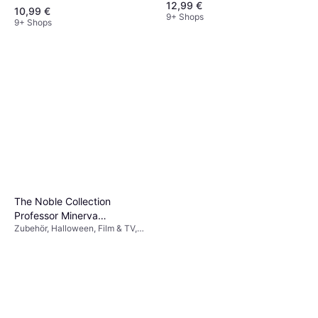
12,99 €
& TV, Spiel & Spielzeug, Waffe,
10,99 €
Sonstige Filme & TV
9+ Shops
9+ Shops
The Noble Collection
Professor Minerva
Zubehör, Halloween, Film & TV,
McGonagall´s Magic wand
Unisex, Ausrüstung, Harry Potter