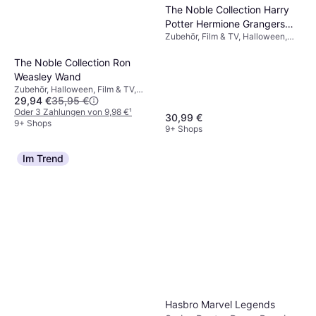
The Noble Collection Harry
Potter Hermione Grangers
Zubehör, Film & TV, Halloween,
Wand
Dame, Ausrüstung, Zauberer Harry
Potter
The Noble Collection Ron
Weasley Wand
Zubehör, Halloween, Film & TV,
29,94 €
35,95 €
Unisex, Ausrüstung, Zauberer,
Hexe Harry Potter
Oder 3 Zahlungen von 9,98 €
¹
30,99 €
9+ Shops
9+ Shops
Im Trend
Hasbro Marvel Legends