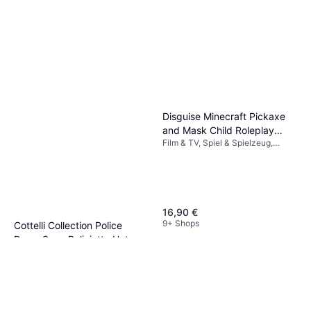
Disguise Minecraft Pickaxe
and Mask Child Roleplay
Film & TV, Spiel & Spielzeug,
Accessory Kit
Comic & Animation, Sonstige Filme
& TV
16,90 €
9+ Shops
Cottelli Collection Police
Dress Sexy Poliziotta Hot
Kostüm & Verkleidung, Uniform &
Costume Cosplay
38,96 €
Beruf, Dame, Polizist
Policewoman
9+ Shops