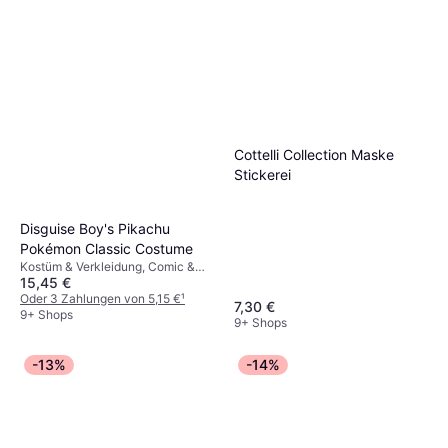
Cottelli Collection Maske
Stickerei
Disguise Boy's Pikachu
Pokémon Classic Costume
Kostüm & Verkleidung, Comic &
15,45 €
Animation, Film & TV, Spiel &
Spielzeug, Sonstige Filme & TV
Oder 3 Zahlungen von 5,15 €
¹
7,30 €
9+ Shops
9+ Shops
-13%
-14%