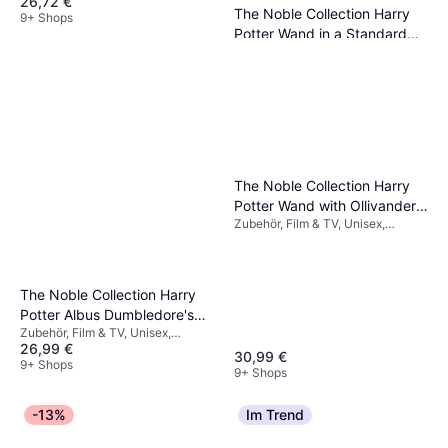
26,72 €
The Noble Collection Harry
9+ Shops
Potter Wand in a Standard
Zubehör, Film & TV, Ausrüstung,
Windowed Box
23,49 €
Harry Potter
9+ Shops
The Noble Collection Harry
Potter Wand with Ollivanders
Zubehör, Film & TV, Unisex,
Wand Box
Ausrüstung, Harry Potter
The Noble Collection Harry
Potter Albus Dumbledore's
Zubehör, Film & TV, Unisex,
Character Wand
26,99 €
Ausrüstung, Harry Potter
30,99 €
9+ Shops
9+ Shops
-13%
Im Trend