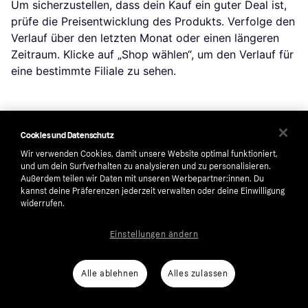
Um sicherzustellen, dass dein Kauf ein guter Deal ist,
prüfe die Preisentwicklung des Produkts. Verfolge den
Verlauf über den letzten Monat oder einen längeren
Zeitraum. Klicke auf „Shop wählen“, um den Verlauf für
eine bestimmte Filiale zu sehen.
Beliebte Suchen in Kostüme
Cookies und Datenschutz
Wir verwenden Cookies, damit unsere Website optimal funktioniert,
und um dein Surfverhalten zu analysieren und zu personalisieren.
Damen Kostüm Fasching
Kostüm 80er Jahre
Außerdem teilen wir Daten mit unseren Werbepartner:innen. Du
Kostüm Mädchen 10 Jahre
70er Jahre Hemd Herren
kannst deine Präferenzen jederzeit verwalten oder deine Einwilligung
widerrufen.
70er Jahre Kostüm Damen
Harry Potter Film
70er Jahre Kostüm
Kostüme Für Kinder
Einstellungen ändern
Kostüm Halloween Damen
Cosplay
Alle ablehnen
Alles zulassen
Horror Clown Kostüm
Star Wars Kostüme Kinder
Star Wars Kostüm Erwachsene
Robe Kids