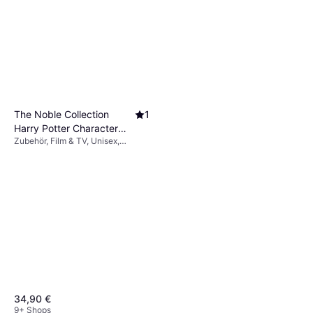
The Noble Collection
1
Harry Potter Character
Zubehör, Film & TV, Unisex,
Wand
Ausrüstung, Harry Potter
34,90 €
9+ Shops