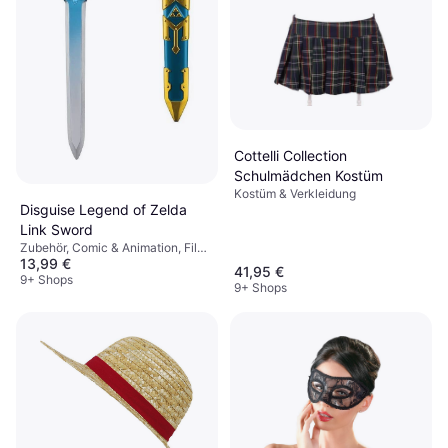
Cottelli Collection
Schulmädchen Kostüm
Kostüm & Verkleidung
Disguise Legend of Zelda
Link Sword
Zubehör, Comic & Animation, Film
13,99 €
& TV, Spiel & Spielzeug, Waffe,
41,95 €
Harry Potter
9+ Shops
9+ Shops