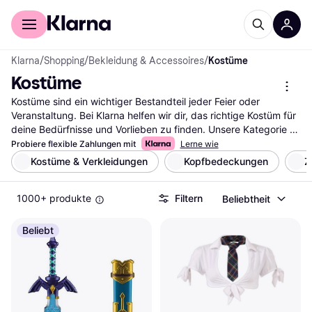
Für Shopper
Für Händler
Klarna
/
Shopping
/
Bekleidung & Accessoires
/
Kostüme
Kostüme
Kostüme sind ein wichtiger Bestandteil jeder Feier oder 
Veranstaltung. Bei Klarna helfen wir dir, das richtige Kostüm für 
deine Bedürfnisse und Vorlieben zu finden. Unsere Kategorie 
bietet eine große Auswahl an Kostümen, die du mit unseren 
Probiere flexible Zahlungen mit
Lerne wie
praktischen Filtern durchsuchen kannst. Ob du nach einem 
Kostüme & Verkleidungen
Kopfbedeckungen
Z
klassischen, lustigen oder gruseligen Kostüm suchst, unsere 
Filter leiten dich schnell zur besten Option. Du kannst auch 
1000+ produkte
Filtern
Beliebtheit
nach Größe, Preis oder Bewertungen filtern, um deine Suche 
weiter einzugrenzen. So findest du genau das Kostüm, das zu 
dir passt. Lies die Nutzerbewertungen, um mehr über die 
Beliebt
Erfahrungen anderer zu erfahren und die richtige Entscheidung 
zu treffen. Beginne deine Suche hier und finde das Kostüm, das 
deine Persönlichkeit am besten widerspiegelt.
Mehr über kostüme »