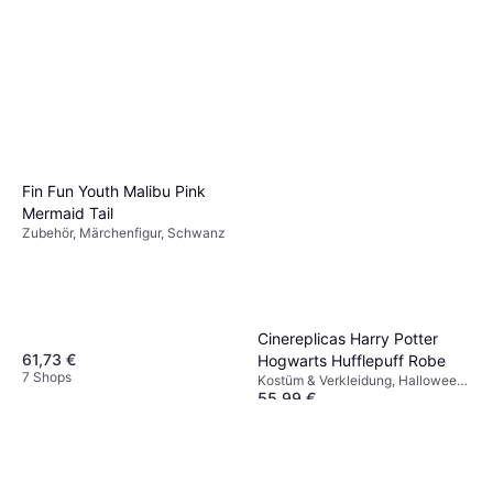
Fin Fun Youth Malibu Pink
Mermaid Tail
Zubehör, Märchenfigur, Schwanz
Cinereplicas Harry Potter
61,73 €
Hogwarts Hufflepuff Robe
7 Shops
Kostüm & Verkleidung, Halloween,
55,99 €
Film & TV, Hexe, Zauberer
Sonstige Filme & TV
9+ Shops