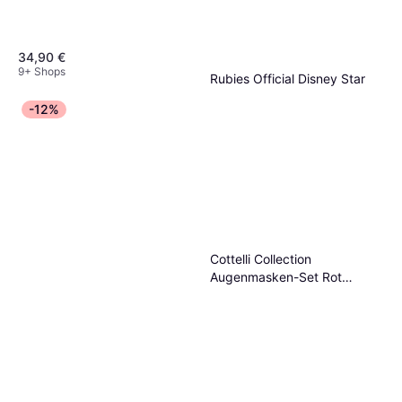
34,90 €
9+ Shops
Rubies Official Disney Star
Wars Stormtrooper Classic
-12%
Kostüm & Verkleidung, Film & TV,
Child Costume
24,99 €
Science-Fiction, Star Wars
8 Shops
Cottelli Collection
Augenmasken-Set Rot
Schwarz