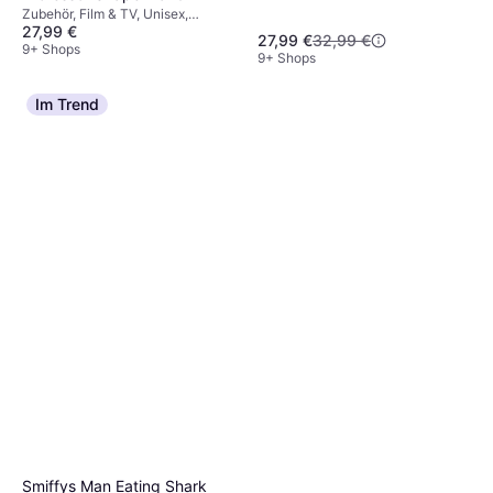
Zubehör, Film & TV, Unisex,
27,99 €
Ausrüstung, Harry Potter
27,99 €
32,99 €
9+ Shops
9+ Shops
Im Trend
Smiffys Man Eating Shark