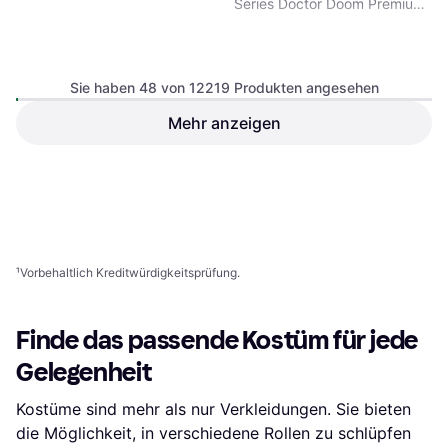
Series Doctor Doom Premium
Roleplay Helmet
Sie haben 48 von 12219 Produkten angesehen
Mehr anzeigen
Rubies Harry Potter Golden
Snitch
Zubehör, Film & TV, Sonstiges
92,96 €
6,99 €
Zubehör, Harry Potter
Oder 3 Zahlungen von 30,98 €
¹
6 Shops
7 Shops
1
2
3
...
129
...
255
¹
Vorbehaltlich Kreditwürdigkeitsprüfung.
Finde das passende Kostüm für jede
Gelegenheit
Kostüme sind mehr als nur Verkleidungen. Sie bieten
die Möglichkeit, in verschiedene Rollen zu schlüpfen