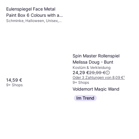
Eulenspiegel Face Metal
Paint Box 6 Colours with a
Schminke, Halloween, Unisex,
Brush
Gesichtsfarbe & Körperfarbe
Spin Master Rollenspiel
Melissa Doug - Bunt
Kostüm & Verkleidung
24,29 €
29,99 €
Oder 3 Zahlungen von 8,09 €
¹
14,59 €
The Noble Collection Lord
9+ Shops
9+ Shops
Voldemort Magic Wand
Zubehör, Film & TV, Halloween,
Im Trend
27,99 €
Unisex, Ausrüstung, Zauberer
Harry Potter
9+ Shops