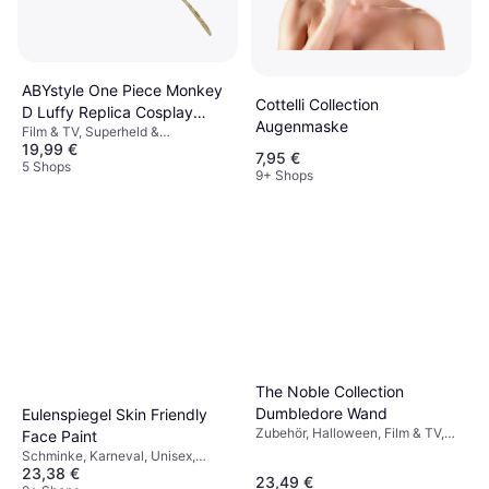
ABYstyle One Piece Monkey
Cottelli Collection
D Luffy Replica Cosplay
Augenmaske
Film & TV, Superheld &
Straw Hat
19,99 €
Superschurke, Pirat, Comic &
7,95 €
Animation, Unisex, Sonstige Filme
5 Shops
9+ Shops
& TV
The Noble Collection
Dumbledore Wand
Eulenspiegel Skin Friendly
Zubehör, Halloween, Film & TV,
Face Paint
Unisex, Ausrüstung, Zauberer
Schminke, Karneval, Unisex,
Harry Potter
23,38 €
Gesichtsfarbe & Körperfarbe
23,49 €