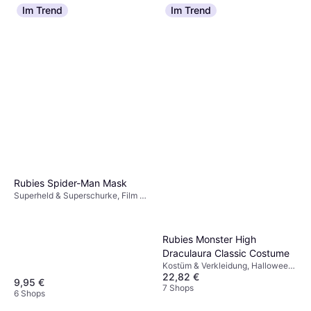
leicht und pflegeleicht, während Baumwolle
Im Trend
Im Trend
Passform zu wählen. Wenn du zwischen zwei
atmungsaktiver ist. Überlege dir, wie lange du
Größen schwankst, wähle die größere für
das Kostüm tragen wirst und welche
mehr Bewegungsfreiheit.
Eigenschaften dir wichtig sind, bevor du dich
entscheidest.
Rubies Spider-Man Mask
Superheld & Superschurke, Film &
TV, Comic & Animation, Sonstige
Filme & TV
Rubies Monster High
Draculaura Classic Costume
Kostüm & Verkleidung, Halloween,
22,82 €
Tiere, Monster
9,95 €
7 Shops
6 Shops