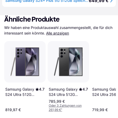
649,99 €
Samsung Galaxy S24+ Plus 5G 512GB Speicher 12GB RAM Violet 4.900mAh Akku AI Handy Android 15 Smartphone ohne Simlock ohne Branding
Ähnliche Produkte
Wir haben eine Produktauswahl zusammengestellt, die für dich 
interessant sein könnte.
Alle anzeigen
Samsung Galaxy
4.7
Samsung Galaxy
4.7
Samsung Gala
S24 Ultra 512GB
S24 Ultra 512GB
S24 Ultra 256
Titanium Violet
Titanium Black
Titanium Violet
785,99 €
Oder 3 Zahlungen von
819,97 €
719,99 €
261,99 €
¹