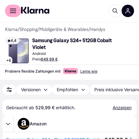
Für Shopper
Für Händler
Klarna
/
Shopping
/
Mobilgeräte & Wearables
/
Handys
Samsung Galaxy S24+ 512GB Cobalt 
4,4
Violet
Android
Preis
649,99 €
+
6
Probiere flexible Zahlungen mit
Lerne wie
Versionen
Empfohlen
Preis inklusive Versan
Gebraucht ab 
529,99 €
 erhältlich.
Anzeigen
Amazon