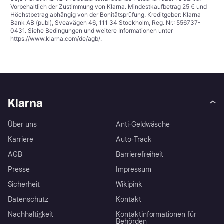
Vorbehaltlich der Zustimmung von Klarna. Mindestkaufbetrag 25 € und
Höchstbetrag abhängig von der Bonitätsprüfung. Kreditgeber: Klarna
Bank AB (publ), Sveavägen 46, 111 34 Stockholm, Reg. Nr.: 556737-
0431. Siehe Bedingungen und weitere Informationen unter
https://www.klarna.com/de/agb/
.
Klarna
Über uns
Anti-Geldwäsche
Karriere
Auto-Track
AGB
Barrierefreiheit
Presse
Impressum
Sicherheit
Wikipink
Datenschutz
Kontakt
Nachhaltigkeit
Kontaktinformationen für
Behörden