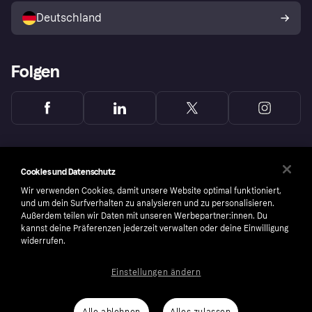
Deutschland
Käuferschutzrichtlinie
Folgen
Cookies und Datenschutz
Wir verwenden Cookies, damit unsere Website optimal funktioniert,
und um dein Surfverhalten zu analysieren und zu personalisieren.
Außerdem teilen wir Daten mit unseren Werbepartner:innen. Du
kannst deine Präferenzen jederzeit verwalten oder deine Einwilligung
widerrufen.
Einstellungen ändern
Copyright © 2005-2026 Klarna Bank AB (publ). Headquarters: Stockholm, Sweden. All
rights reserved. Klarna Bank AB (publ). Sveavägen 46, 111 34 Stockholm. Organization
number: 556737-0431