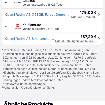
Galaxus
Versandkostenfrei
,
18–26 Tage
179,00 €
Xiaomi Redmi A3 (128GB, Forest Green, 6.71", Dual SIM, 4G), Smartphone, Grün
Oder 30,91 €/Mon.
¹
Kaufland.de
Versandkostenfrei
,
6–7 Tage
187,29 €
Xiaomi Redmi A3 Smartphone 128GB 4GB RAM forest green LTE/4G Android 5000mAh
Oder 3 Zahlungen von 62,43 €
²
¹
Bezahle in 6 Raten mit Klarna, * APR 13,27 %. Eine Anzahlung kann
erforderlich sein. Zahlungsbeispiel für einen Kauf von 1000 € in 6 Raten:
5 Zahlungen von 172,81€ und die letzte Zahlung von 172,79 €. Laufzeit:
6 Monate. TIN 13,27% APR 13,27 %. Gesamtbetrag: 1036,84 €. Zinsen:
36,84 €. Gilt nur für in Deutschland lebende Personen über 18 Jahre.
Vorbehaltlich der Zustimmung von Klarna. Mindestkaufbetrag 25 € und
Höchstbetrag abhängig von der Bonitätsprüfung. Kreditgeber: Klarna Bank
AB (publ), Sveavägen 46, 111 34 Stockholm, Reg. Nr.: 556737-0431. Siehe
Bedingungen und weitere Informationen unter
https://www.klarna.com/de/agb/
.
²
Vorbehaltlich Kreditwürdigkeitsprüfung.
Ähnliche Produkte