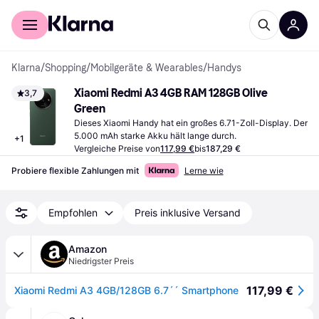
Für Shopper
Für Händler
Klarna
/
Shopping
/
Mobilgeräte & Wearables
/
Handys
Xiaomi Redmi A3 4GB RAM 128GB Olive 
3,7
Green
Dieses Xiaomi Handy hat ein großes 6.71-Zoll-Display. Der 
5.000 mAh starke Akku hält lange durch.
+
1
Vergleiche Preise von
117,99 €
bis
187,29 €
Probiere flexible Zahlungen mit
Lerne wie
Empfohlen
Preis inklusive Versand
Amazon
Niedrigster Preis
117,99 €
Xiaomi Redmi A3 4GB/128GB 6.7´´ Smartphone