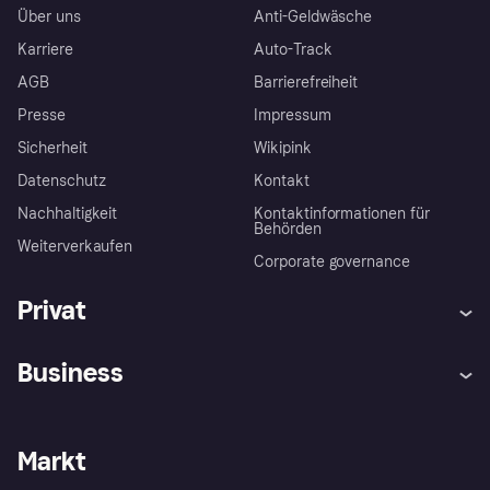
Über uns
Anti-Geldwäsche
Karriere
Auto-Track
AGB
Barrierefreiheit
Presse
Impressum
Sicherheit
Wikipink
Datenschutz
Kontakt
Nachhaltigkeit
Kontaktinformationen für
Behörden
Weiterverkaufen
Corporate governance
Privat
Hilfe
Beschwerden
Business
Einloggen
Sicher shoppen mit Klarna
Händlersupport
Entwicklerseite
Mit Klarna einkaufen
Festgeld
Händlerportal
Betriebsstatus
Markt
Klarna App
Datenschutzeinstellungen
Mit Klarna verkaufen
Plattformen und Partner
Shops entdecken
Dein Widerrufsrecht