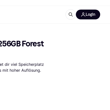
Login
Weitere Informationen
sstattung
M
Was ist Klarna?
256GB Forest 
Artikel
dir viel Speicherplatz 
s mit hoher Auflösung.
tegorien