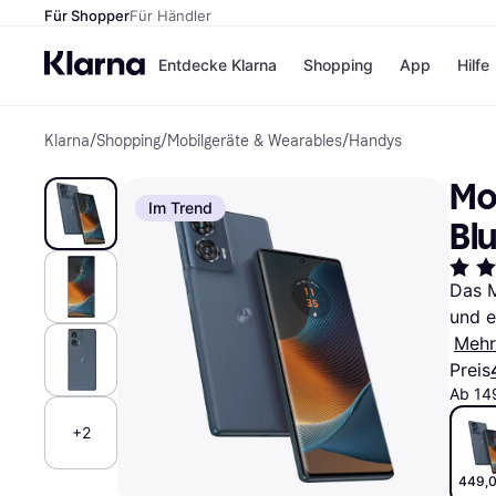
Für Shopper
Für Händler
Entdecke Klarna
Shopping
App
Hilfe
Klarna
/
Shopping
/
Mobilgeräte & Wearables
/
Handys
Zahlungsmethoden
Shops
Zahlungsmethoden
Kaufla
Mo
Sofort bezahlen
eBay
Im Trend
Bezahle in 3
Temu
Bl
Teilzahlungen
Samsu
Bezahle in bis zu 30
SHEIN
Tagen
Das M
Ratenzahlung
und e
Mehr
Alle Shops
Preis
Ab 14
+2
449,0