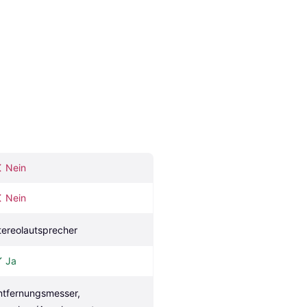
Nein
Nein
tereolautsprecher
Ja
ntfernungsmesser, 