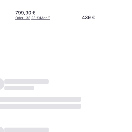
799,90 €
439 €
Oder 138,23 €/Mon.
²