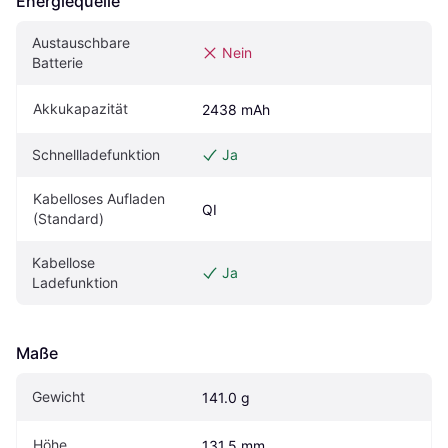
Energiequelle
Austauschbare 
Nein
Batterie
Akkukapazität
2438 mAh
Schnellladefunktion
Ja
Kabelloses Aufladen 
QI
(Standard)
Kabellose 
Ja
Ladefunktion
Maße
Gewicht
141.0 g
Höhe
131.5 mm