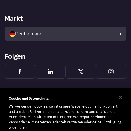
Händlersupport
Entwicklerseite
Mit Klarna einkaufen
Festgeld
Händlerportal
Betriebsstatus
Markt
Klarna App
Datenschutzeinstellungen
Mit Klarna verkaufen
Plattformen und Partner
Shops entdecken
Dein Widerrufsrecht
Deutschland
Käuferschutzrichtlinie
Folgen
Cookies und Datenschutz
Wir verwenden Cookies, damit unsere Website optimal funktioniert,
und um dein Surfverhalten zu analysieren und zu personalisieren.
Außerdem teilen wir Daten mit unseren Werbepartner:innen. Du
kannst deine Präferenzen jederzeit verwalten oder deine Einwilligung
widerrufen.