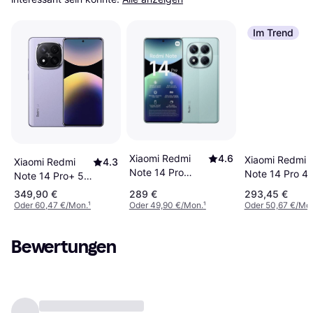
Im Trend
Xiaomi Redmi
4.6
Xiaomi Redmi
Xiaomi Redmi
4.3
Note 14 Pro
Note 14 Pro 4
Note 14 Pro+ 5G
12GB RAM
12GB RAM
512GB Lavender
349,90 €
289 €
293,45 €
512GB Coral
512GB Midnigh
Purple
Oder 60,47 €/Mon.
¹
Oder 49,90 €/Mon.
¹
Oder 50,67 €/Mo
Green
Black
Bewertungen