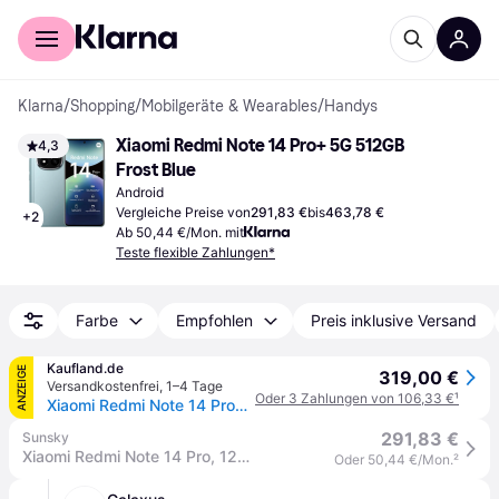
Für Shopper
Für Händler
Klarna
/
Shopping
/
Mobilgeräte & Wearables
/
Handys
Xiaomi Redmi Note 14 Pro+ 5G 512GB 
4,3
Frost Blue
Android
Vergleiche Preise von
291,83 €
bis
463,78 €
+
2
Ab 50,44 €/Mon. mit
Teste flexible Zahlungen*
Farbe
Empfohlen
Preis inklusive Versand
Kaufland.de
ANZEIGE
319,00 €
Versandkostenfrei
,
1–4 Tage
Oder 3 Zahlungen von 106,33 €
¹
Xiaomi Redmi Note 14 Pro+ 5G Frostblau 12 Gigabyte 512 Gigabyte
291,83 €
Sunsky
Xiaomi Redmi Note 14 Pro, 12GB+512GB, 6.67 inch Xiaomi HyperOS Mediatek Dimensity 7300-Ultra Octa Core, NFC, Network: 5G (Green)
Oder 50,44 €/Mon.
²