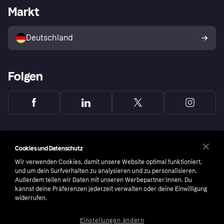
Händlerportal
Betriebsstatus
Markt
Klarna App
Datenschutzeinstellungen
Mit Klarna verkaufen
Plattformen und Partner
Shops entdecken
Dein Widerrufsrecht
Deutschland
Käuferschutzrichtlinie
Folgen
Cookies und Datenschutz
Wir verwenden Cookies, damit unsere Website optimal funktioniert,
und um dein Surfverhalten zu analysieren und zu personalisieren.
Außerdem teilen wir Daten mit unseren Werbepartner:innen. Du
kannst deine Präferenzen jederzeit verwalten oder deine Einwilligung
widerrufen.
Einstellungen ändern