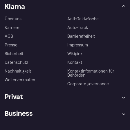
Klarna
Über uns
Anti-Geldwäsche
Karriere
Auto-Track
AGB
Barrierefreiheit
Presse
Impressum
Sicherheit
Wikipink
Datenschutz
Kontakt
Nachhaltigkeit
Kontaktinformationen für
Behörden
Weiterverkaufen
Corporate governance
Privat
Hilfe
Beschwerden
Business
Einloggen
Sicher shoppen mit Klarna
Händlersupport
Entwicklerseite
Mit Klarna einkaufen
Festgeld