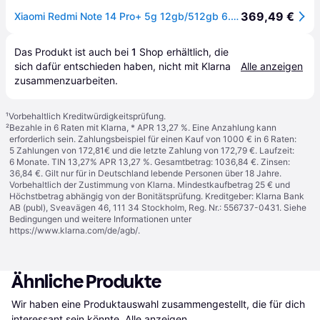
369,49 €
Xiaomi Redmi Note 14 Pro+ 5g 12gb/512gb 6.6´´ Blau
Das Produkt ist auch bei 
1
Shop
 erhältlich, die 
sich dafür entschieden haben, nicht mit Klarna 
Alle anzeigen
zusammenzuarbeiten.
¹
Vorbehaltlich Kreditwürdigkeitsprüfung.
²
Bezahle in 6 Raten mit Klarna, * APR 13,27 %. Eine Anzahlung kann
erforderlich sein. Zahlungsbeispiel für einen Kauf von 1000 € in 6 Raten:
5 Zahlungen von 172,81€ und die letzte Zahlung von 172,79 €. Laufzeit:
6 Monate. TIN 13,27% APR 13,27 %. Gesamtbetrag: 1036,84 €. Zinsen:
36,84 €. Gilt nur für in Deutschland lebende Personen über 18 Jahre.
Vorbehaltlich der Zustimmung von Klarna. Mindestkaufbetrag 25 € und
Höchstbetrag abhängig von der Bonitätsprüfung. Kreditgeber: Klarna Bank
AB (publ), Sveavägen 46, 111 34 Stockholm, Reg. Nr.: 556737-0431. Siehe
Bedingungen und weitere Informationen unter
https://www.klarna.com/de/agb/
.
Ähnliche Produkte
Wir haben eine Produktauswahl zusammengestellt, die für dich 
interessant sein könnte.
Alle anzeigen