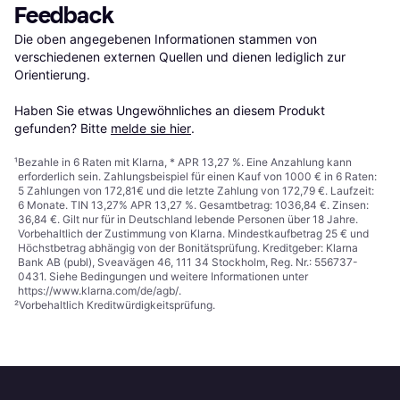
Feedback
Die oben angegebenen Informationen stammen von 
verschiedenen externen Quellen und dienen lediglich zur 
Orientierung.

Haben Sie etwas Ungewöhnliches an diesem Produkt 
gefunden? Bitte 
melde sie hier
.
¹
Bezahle in 6 Raten mit Klarna, * APR 13,27 %. Eine Anzahlung kann
erforderlich sein. Zahlungsbeispiel für einen Kauf von 1000 € in 6 Raten:
5 Zahlungen von 172,81€ und die letzte Zahlung von 172,79 €. Laufzeit:
6 Monate. TIN 13,27% APR 13,27 %. Gesamtbetrag: 1036,84 €. Zinsen:
36,84 €. Gilt nur für in Deutschland lebende Personen über 18 Jahre.
Vorbehaltlich der Zustimmung von Klarna. Mindestkaufbetrag 25 € und
Höchstbetrag abhängig von der Bonitätsprüfung. Kreditgeber: Klarna
Bank AB (publ), Sveavägen 46, 111 34 Stockholm, Reg. Nr.: 556737-
0431. Siehe Bedingungen und weitere Informationen unter
https://www.klarna.com/de/agb/
.
²
Vorbehaltlich Kreditwürdigkeitsprüfung.