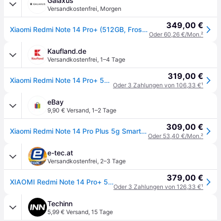
Galaxus
Versandkostenfrei
,
Morgen
349,00 €
Xiaomi Redmi Note 14 Pro+ (512GB, Frost Blue, 6.67", Dual SIM, 5G), Smartphone, Blau
Oder 60,26 €/Mon.
²
Kaufland.de
Versandkostenfrei
,
1–4 Tage
319,00 €
Xiaomi Redmi Note 14 Pro+ 5G Frostblau 12 Gigabyte 512 Gigabyte
Oder 3 Zahlungen von 106,33 €
¹
eBay
9,90 € Versand
,
1–2 Tage
309,00 €
Xiaomi Redmi Note 14 Pro Plus 5g Smartphone 12gb+512gb 6,67 Amoled 200mp
Oder 53,40 €/Mon.
²
e-tec.at
Versandkostenfrei
,
2–3 Tage
379,00 €
XIAOMI Redmi Note 14 Pro+ 5G 512GB/12GB Frost Blue
Oder 3 Zahlungen von 126,33 €
¹
Techinn
5,99 € Versand
,
15 Tage