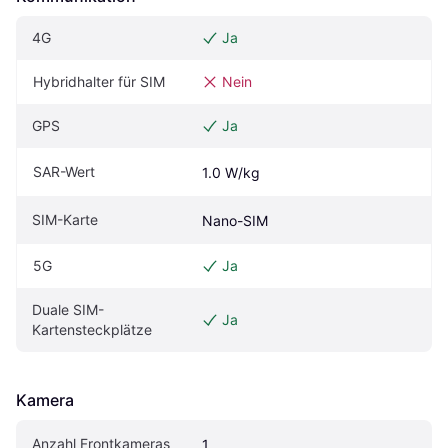
4G
Ja
Hybridhalter für SIM
Nein
GPS
Ja
SAR-Wert
1.0 W/kg
SIM-Karte
Nano-SIM
5G
Ja
Duale SIM-
Ja
Kartensteckplätze
Kamera
Anzahl Frontkameras
1