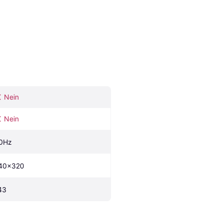
Nein
Nein
0Hz
40x320
43