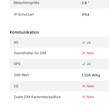
Bildschirmgröße
2.8 "
IP-Schutzart
IP54
Kommunikation
4G
Ja
Hybridhalter für SIM
Nein
GPS
Ja
SAR-Wert
1.506 W/kg
5G
Nein
Duale SIM-Kartensteckplätze
Nein