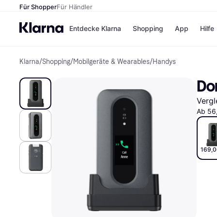
Für Shopper
Für Händler
Entdecke Klarna
Shopping
App
Hilfe
Klarna
/
Shopping
/
Mobilgeräte & Wearables
/
Handys
Zahlungsmethoden
Shops
Zahlungsmethoden
Kaufla
Do
Sofort bezahlen
eBay
Bezahle in 3
Temu
Vergl
Teilzahlungen
Samsu
Bezahle in bis zu 30
SHEIN
Ab 56
Tagen
Ratenzahlung
Alle Shops
169,0