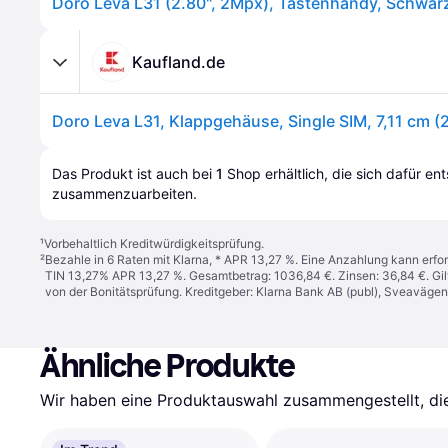
Doro Leva L31 (2.80", 2Mpx), Tastenhandy, Schwar
Kaufland.de
Das Produkt ist auch bei 
1
Shop
 erhältlich, die sich dafür en
zusammenzuarbeiten.
¹
Vorbehaltlich Kreditwürdigkeitsprüfung.
²
Bezahle in 6 Raten mit Klarna, * APR 13,27 %. Eine Anzahlung kann erfor
TIN 13,27% APR 13,27 %. Gesamtbetrag: 1036,84 €. Zinsen: 36,84 €. Gil
von der Bonitätsprüfung. Kreditgeber: Klarna Bank AB (publ), Sveaväge
Ähnliche Produkte
Wir haben eine Produktauswahl zusammengestellt, die 