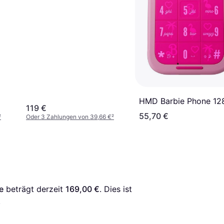
HMD Barbie Phone 1
119 €
55,70 €
²
Oder 3 Zahlungen von 39,66 €
²
e
 beträgt derzeit 
169,00 €
. Dies ist 
.