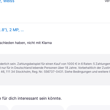
z, Weiss
Ver
Doro Leva L31, Klappgehäuse, Single SIM, 7,11 cm (2.8"), 2 MP, 1150 mAh, Schwarz, Weiß
tschieden haben, nicht mit Klarna 
derlich sein. Zahlungsbeispiel für einen Kauf von 1000 € in 6 Raten: 5 Zahlunge
t nur für in Deutschland lebende Personen über 18 Jahre. Vorbehaltlich der Zu
n 46, 111 34 Stockholm, Reg. Nr.: 556737-0431. Siehe Bedingungen und weitere 
für dich interessant sein könnte.