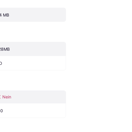
4 MB
28MB
D
Nein
.0