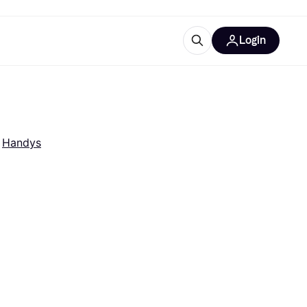
Login
Weitere Informationen
sstattung
M
Was ist Klarna?
Artikel
 
Handys
tegorien