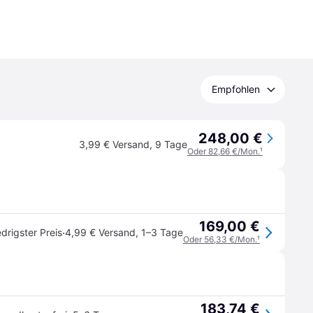
Empfohlen
248,00 €
3,99 € Versand
,
9 Tage
Oder 82,66 €/Mon.
¹
169,00 €
·
drigster Preis
4,99 € Versand
,
1–3 Tage
Oder 56,33 €/Mon.
¹
183,74 €