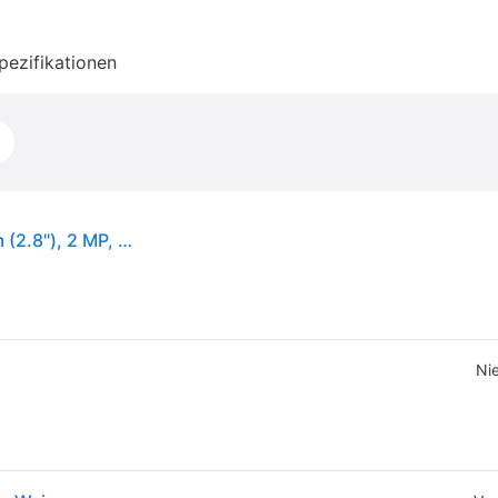
pezifikationen
Doro Leva L31, Klappgehäuse, Single SIM, 7,11 cm (2.8"), 2 MP, 1150 mAh, Schwarz, Weiß
Nie