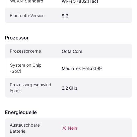
WLAN-Standard
Wi-Fi 5 (802.11ac)
Bluetooth-Version
5.3
Prozessor
Prozessorkerne
Octa Core
System on Chip 
MediaTek Helio G99
(SoC)
Prozessorgeschwind
2.2 GHz
igkeit
Energiequelle
Austauschbare 
Nein
Batterie