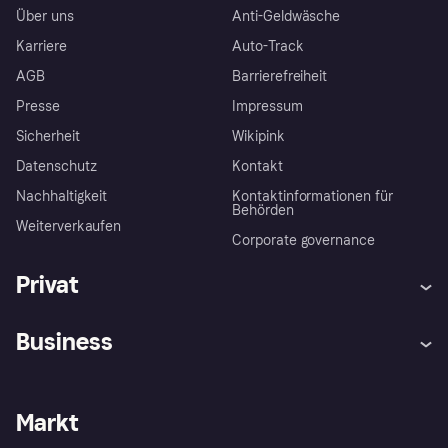
Über uns
Anti-Geldwäsche
Karriere
Auto-Track
AGB
Barrierefreiheit
Presse
Impressum
Sicherheit
Wikipink
Datenschutz
Kontakt
Nachhaltigkeit
Kontaktinformationen für
Behörden
Weiterverkaufen
Corporate governance
Privat
Hilfe
Beschwerden
Business
Einloggen
Sicher shoppen mit Klarna
Händlersupport
Entwicklerseite
Mit Klarna einkaufen
Festgeld
Händlerportal
Betriebsstatus
Markt
Klarna App
Datenschutzeinstellungen
Mit Klarna verkaufen
Plattformen und Partner
Shops entdecken
Dein Widerrufsrecht