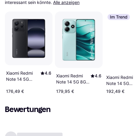
interessant sein könnte.
Alle anzeigen
Im Trend
Xiaomi Redmi
4.6
Xiaomi Redmi
4.6
Xiaomi Redmi
Note 14 5G
Note 14 5G 8GB
Note 14 5G
128GB Midnight
RAM 256GB
128GB Lavend
Black
176,49 €
179,95 €
192,49 €
Coral Green
Purple
Bewertungen