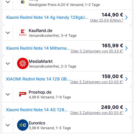
·
Niedrigster Preis
4,00 € Versand
,
1–2 Tage
144,90 €
Xiaomi Redmi Note 14 4g Handy 128gb/8gb 6,67 Schwarz/midnight Black Neu&ovp ✅
Oder 25,04 €/Mon.
²
Kaufland.de
Versandkostenfrei
,
3–4 Tage
165,99 €
Xiaomi Redmi Note 14 Mitternachtsschwarz 6 Gigabyte 128 Gigabyte
Oder 3 Zahlungen von 55,33 €
¹
MediaMarkt
Versandkostenfrei
,
2–3 Tage
159,00 €
XIAOMI Redmi Note 14 128 GB Midnight Black Dual SIM
Oder 3 Zahlungen von 53,00 €
¹
Proshop.de
4,99 € Versand
,
7–9 Tage
249,00 €
Xiaomi Redmi Note 14 4G 128GB/6GB - Midnight Black
Oder 3 Zahlungen von 83,00 €
¹
Euronics
3,99 € Versand
,
1–3 Tage