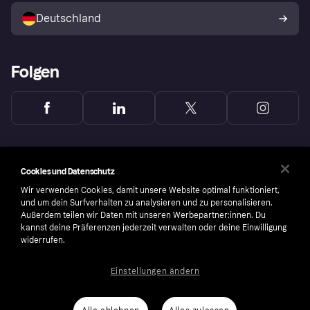
Deutschland
Käuferschutzrichtlinie
Folgen
Cookies und Datenschutz
Wir verwenden Cookies, damit unsere Website optimal funktioniert,
und um dein Surfverhalten zu analysieren und zu personalisieren.
Außerdem teilen wir Daten mit unseren Werbepartner:innen. Du
kannst deine Präferenzen jederzeit verwalten oder deine Einwilligung
widerrufen.
Einstellungen ändern
Copyright © 2005-2026 Klarna Bank AB (publ). Headquarters: Stockholm, Sweden. All
rights reserved. Klarna Bank AB (publ). Sveavägen 46, 111 34 Stockholm. Organization
number: 556737-0431