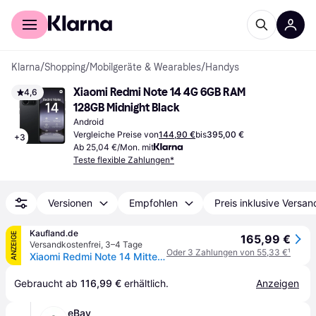
Für Shopper
Für Händler
Klarna
/
Shopping
/
Mobilgeräte & Wearables
/
Handys
Xiaomi Redmi Note 14 4G 6GB RAM 
4,6
128GB Midnight Black
Android
Vergleiche Preise von
144,90 €
bis
395,00 €
+
3
Ab 25,04 €/Mon. mit
Teste flexible Zahlungen*
Versionen
Empfohlen
Preis inklusive Versan
Kaufland.de
ANZEIGE
165,99 €
Versandkostenfrei
,
3–4 Tage
Oder 3 Zahlungen von 55,33 €
¹
Xiaomi Redmi Note 14 Mitternachtsschwarz 6 Gigabyte 128 Gigabyte
Gebraucht ab 
116,99 €
 erhältlich.
Anzeigen
eBay