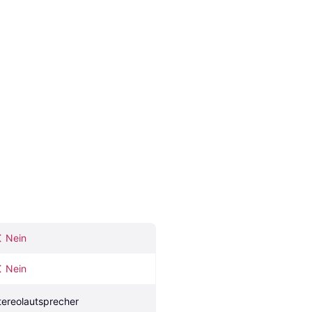
Nein
Nein
tereolautsprecher