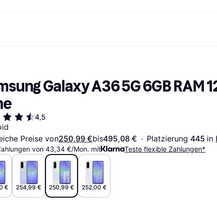
Shopping und Cashback
Shoppe und vergleiche Preise
Banking
Sparprodukte
Mobil
Foto & Video
Büroau
nd.de
Cashback
Sale
Alle Karten
Gaming & Unterhaltung
Sparkonten
Reise-eSI
msung Galaxy A36 5G 6GB RAM 
Shops entdecken
Schönheit & Gesundheit
Klarna Card
Mobilgeräte & Wearables
Flexkonto
Mitgliedschaft
Bekleidung & Accessoires
Kreditkarte
Kinder & Familie
Festgeld
me
ng
Freund:innen einladen
Spielzeug & Hobbys
Klarna Guthaben
Fahrzeuge & Zubehör
Festgeld+
Möbel & Haushalt
Garten & Außenbereich
4,5
TV & Audio
Küchengeräte
oid
Sport & Freizeit
Haushaltsgeräte
eiche Preise von
250,99 €
bis
495,08 €
·
Platzierung 
445 
in 
Computer
Bücher, Filme & Musik
Zahlungen von 43,34 €/Mon. mit
Teste flexible Zahlungen*
Renovierung & Bau
Alle Ka
0 €
254,99 €
250,99 €
252,00 €