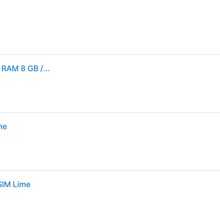
Samsung Galaxy A36 - 5G Smartphone - Dual-SIM - RAM 8 GB / Interner Speicher 256 GB - OLED display - 6.7 - 2340 x 1080 Pixel (120 Hz) - Awesome White
me
SIM Lime