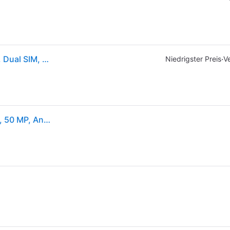
Samsung Galaxy A36 (128GB, Awesome Lime, 6.70", Dual SIM, 5G), Smartphone, Grün
·
Niedrigster Preis
V
Samsung Galaxy A36 5G, 17 cm (6.7"), 6 GB, 128 GB, 50 MP, Android 15, Limette