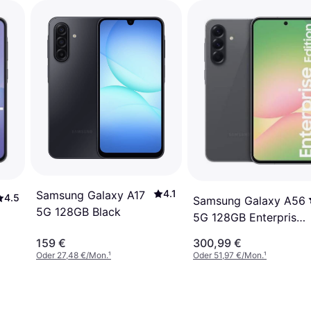
4.1
Samsung Galaxy A17
4.5
Samsung Galaxy A56
5G 128GB Black
5G 128GB Enterprise
Edition
159 €
300,99 €
Oder 27,48 €/Mon.
¹
Oder 51,97 €/Mon.
¹