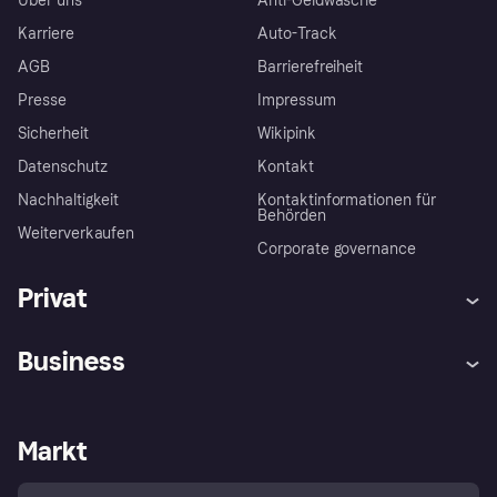
Über uns
Anti-Geldwäsche
Karriere
Auto-Track
AGB
Barrierefreiheit
Presse
Impressum
Sicherheit
Wikipink
Datenschutz
Kontakt
Nachhaltigkeit
Kontaktinformationen für
Behörden
Weiterverkaufen
Corporate governance
Privat
Hilfe
Beschwerden
Business
Einloggen
Sicher shoppen mit Klarna
Händlersupport
Entwicklerseite
Mit Klarna einkaufen
Festgeld
Händlerportal
Betriebsstatus
Markt
Klarna App
Datenschutzeinstellungen
Mit Klarna verkaufen
Plattformen und Partner
Shops entdecken
Dein Widerrufsrecht