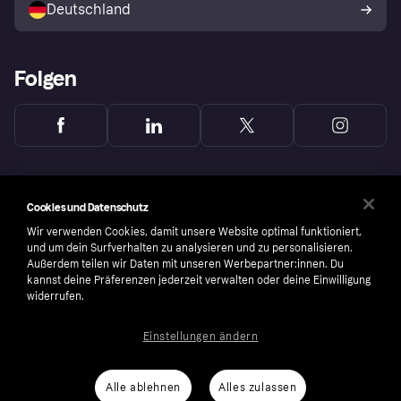
Deutschland
Käuferschutzrichtlinie
Folgen
Cookies und Datenschutz
Wir verwenden Cookies, damit unsere Website optimal funktioniert,
und um dein Surfverhalten zu analysieren und zu personalisieren.
Außerdem teilen wir Daten mit unseren Werbepartner:innen. Du
kannst deine Präferenzen jederzeit verwalten oder deine Einwilligung
widerrufen.
Einstellungen ändern
Copyright © 2005-2026 Klarna Bank AB (publ). Headquarters: Stockholm, Sweden. All
rights reserved. Klarna Bank AB (publ). Sveavägen 46, 111 34 Stockholm. Organization
number: 556737-0431
Alle ablehnen
Alles zulassen