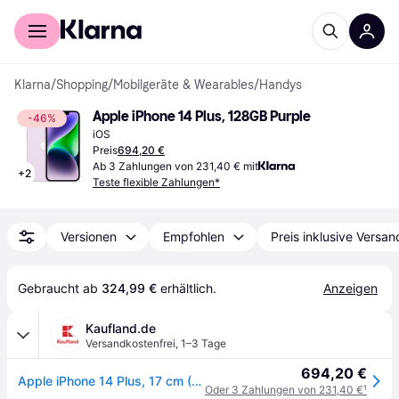
Für Shopper
Für Händler
Klarna
/
Shopping
/
Mobilgeräte & Wearables
/
Handys
Apple iPhone 14 Plus, 128GB Purple
-46%
iOS
Preis
694,20 €
Ab 3 Zahlungen von 231,40 € mit
+
2
Teste flexible Zahlungen*
Versionen
Empfohlen
Preis inklusive Versan
Gebraucht ab 
324,99 €
 erhältlich.
Anzeigen
Kaufland.de
Versandkostenfrei
,
1–3 Tage
694,20 €
Apple iPhone 14 Plus, 17 cm (6.7"), 2778 x 1284 Pixel, 128 GB, 12 MP, iOS 16, Violett
Oder 3 Zahlungen von 231,40 €
¹