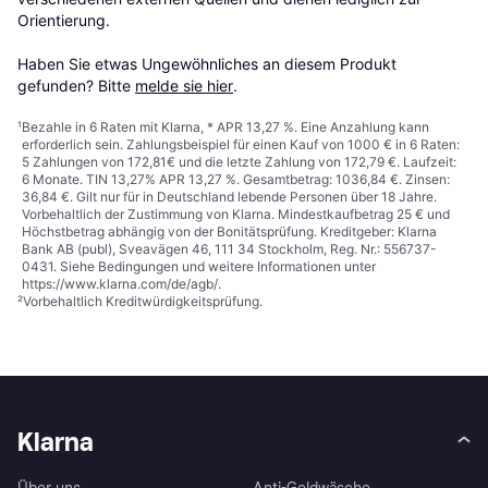
Orientierung.

Haben Sie etwas Ungewöhnliches an diesem Produkt 
gefunden? Bitte 
melde sie hier
.
¹
Bezahle in 6 Raten mit Klarna, * APR 13,27 %. Eine Anzahlung kann
erforderlich sein. Zahlungsbeispiel für einen Kauf von 1000 € in 6 Raten:
5 Zahlungen von 172,81€ und die letzte Zahlung von 172,79 €. Laufzeit:
6 Monate. TIN 13,27% APR 13,27 %. Gesamtbetrag: 1036,84 €. Zinsen:
36,84 €. Gilt nur für in Deutschland lebende Personen über 18 Jahre.
Vorbehaltlich der Zustimmung von Klarna. Mindestkaufbetrag 25 € und
Höchstbetrag abhängig von der Bonitätsprüfung. Kreditgeber: Klarna
Bank AB (publ), Sveavägen 46, 111 34 Stockholm, Reg. Nr.: 556737-
0431. Siehe Bedingungen und weitere Informationen unter
https://www.klarna.com/de/agb/
.
²
Vorbehaltlich Kreditwürdigkeitsprüfung.
Klarna