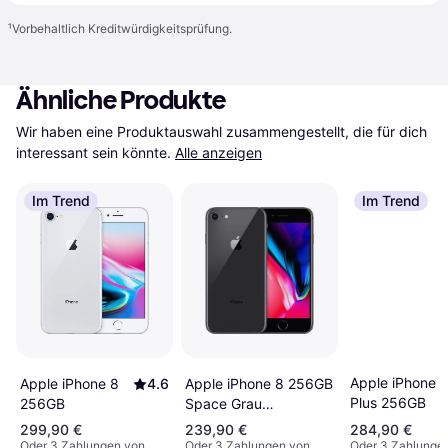
¹
Vorbehaltlich Kreditwürdigkeitsprüfung.
Ähnliche Produkte
Wir haben eine Produktauswahl zusammengestellt, die für dich 
interessant sein könnte.
Alle anzeigen
Im Trend
Im Trend
Apple iPhone 
Apple iPhone 8
4.6
Apple iPhone 8 256GB
Plus 256GB
256GB
Space Grau
MQ7C2ZD A
299,90 €
239,90 €
284,90 €
Oder 3 Zahlungen von
Oder 3 Zahlungen von
Oder 3 Zahlunge