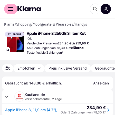
Für Shopper
Für Händler
Klarna
/
Shopping
/
Mobilgeräte & Wearables
/
Handys
Apple iPhone 8 256GB Sillber Rot
Im Trend
iOS
Vergleiche Preise von
234,90 €
bis
259,90 €
Ab 3 Zahlungen von 78,30 € mit
+
4
Teste flexible Zahlungen*
Empfohlen
Preis inklusive Versand
Gebrauchte
Gebraucht ab 
148,00 €
 erhältlich.
Anzeigen
Kaufland.de
Versandkostenfrei
,
2 Tage
234,90 €
Apple iPhone 8, 11,9 cm (4.7"), 1334 x 750 Pixel, 256 GB, 12 MP, iOS 11, Rot
Oder 3 Zahlungen von 78,30 €
¹