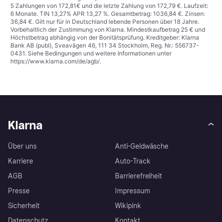
5 Zahlungen von 172,81€ und die letzte Zahlung von 172,79 €. Laufzeit:
6 Monate. TIN 13,27% APR 13,27 %. Gesamtbetrag: 1036,84 €. Zinsen:
36,84 €. Gilt nur für in Deutschland lebende Personen über 18 Jahre.
Vorbehaltlich der Zustimmung von Klarna. Mindestkaufbetrag 25 € und
Höchstbetrag abhängig von der Bonitätsprüfung. Kreditgeber: Klarna
Bank AB (publ), Sveavägen 46, 111 34 Stockholm, Reg. Nr.: 556737-
0431. Siehe Bedingungen und weitere Informationen unter
https://www.klarna.com/de/agb/
.
Klarna
Über uns
Anti-Geldwäsche
Karriere
Auto-Track
AGB
Barrierefreiheit
Presse
Impressum
Sicherheit
Wikipink
Datenschutz
Kontakt