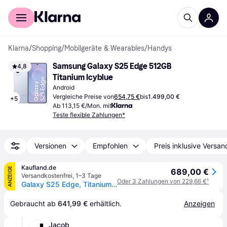
Für Shopper
Für Händler
Klarna
/
Shopping
/
Mobilgeräte & Wearables
/
Handys
Samsung Galaxy S25 Edge 512GB 
4,8
Titanium Icyblue
Android
Vergleiche Preise von
654,75 €
bis
1.499,00 €
+
5
Ab 113,15 €/Mon. mit
Teste flexible Zahlungen*
Versionen
Empfohlen
Preis inklusive Versan
Kaufland.de
ANZEIGE
689,00 €
Versandkostenfrei
,
1–3 Tage
Oder 3 Zahlungen von 229,66 €
¹
Galaxy S25 Edge, Titanium Icyblue, 512 GB
Gebraucht ab 
641,99 €
 erhältlich.
Anzeigen
Jacob