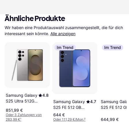
Ähnliche Produkte
Wir haben eine Produktauswahl zusammengestellt, die für dich 
interessant sein könnte.
Alle anzeigen
Im Trend
Im Trend
Samsung Galaxy
4.8
S25 Ultra 512GB
Samsung Gala
Samsung Galaxy
4.7
Titanium Grey
S25 FE 512 GB
S25 FE 512 GB
851,99 €
Light Blue
Dark Blue
644 €
Oder 3 Zahlungen von
644,99 €
283,99 €
¹
Oder 111,29 €/Mon.
²