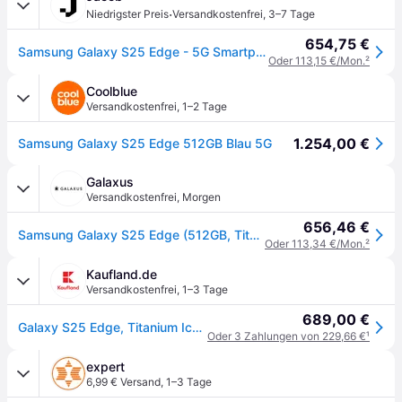
·
Niedrigster Preis
Versandkostenfrei
,
3–7 Tage
654,75 €
Samsung Galaxy S25 Edge - 5G Smartphone - Dual-SIM - RAM 12 GB / Interner Speicher 512 GB - OLED-Display - 6.7 - 3120 x 1440 Pixel (120 Hz) [Energieklasse A] (SM-S937BLBGEUB)
Oder 113,15 €/Mon.
²
Coolblue
Versandkostenfrei
,
1–2 Tage
1.254,00 €
Samsung Galaxy S25 Edge 512GB Blau 5G
Galaxus
Versandkostenfrei
,
Morgen
656,46 €
Samsung Galaxy S25 Edge (512GB, Titanium Icyblue, 6.70", Dual SIM, 5G), Smartphone, Blau
Oder 113,34 €/Mon.
²
Kaufland.de
Versandkostenfrei
,
1–3 Tage
689,00 €
Galaxy S25 Edge, Titanium Icyblue, 512 GB
Oder 3 Zahlungen von 229,66 €
¹
expert
6,99 € Versand
,
1–3 Tage