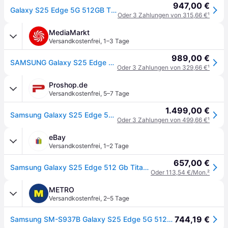
947,00 €
Galaxy S25 Edge 5G 512GB Titanium Icyblue Smartphone
Oder 3 Zahlungen von 315,66 €
¹
MediaMarkt
Versandkostenfrei
,
1–3 Tage
989,00 €
SAMSUNG Galaxy S25 Edge 512 GB Titanium Icyblue Dual SIM
Oder 3 Zahlungen von 329,66 €
¹
Proshop.de
Versandkostenfrei
,
5–7 Tage
1.499,00 €
Samsung Galaxy S25 Edge 512GB/12GB - Titanium Icyblue
Oder 3 Zahlungen von 499,66 €
¹
eBay
Versandkostenfrei
,
1–2 Tage
657,00 €
Samsung Galaxy S25 Edge 512 Gb Titanium Icyblue Android 15 Dual Sim Smartphone
Oder 113,54 €/Mon.
²
METRO
Versandkostenfrei
,
2–5 Tage
744,19 €
Samsung SM-S937B Galaxy S25 Edge 5G 512GB 12GB RAM Dual Titanium Icyblau DE