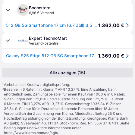
Boomstore
6,96 € Versand
1.362,00 €
512 GB 5G Smartphone 17 cm (6.7 Zoll) 3,5 GHz Android 200 MP Dual Kamera Dual Sim WiFi 7 (Titanium Icy Blue) Galaxy S25 Edge
Expert TechnoMart
Versandkostenfrei
1.369,00 €
Galaxy S25 Edge 512 GB 5G Smartphone 17 cm (6.7 Zoll) 3,5 GHz Android 200 MP Dual Kamera Dual Sim WiFi 7 (Titanium Icy Blue) (Versandkostenfrei)
Alle anzeigen (15)
¹
Vorbehaltlich Kreditwürdigkeitsprüfung.
²
Bezahle in 6 Raten mit Klarna, * APR 13,27 %. Eine Anzahlung kann
erforderlich sein. Zahlungsbeispiel für einen Kauf von 1000 € in 6 Raten:
5 Zahlungen von 172,81€ und die letzte Zahlung von 172,79 €. Laufzeit:
6 Monate. TIN 13,27% APR 13,27 %. Gesamtbetrag: 1036,84 €. Zinsen:
36,84 €. Gilt nur für in Deutschland lebende Personen über 18 Jahre.
Vorbehaltlich der Zustimmung von Klarna. Mindestkaufbetrag 25 € und
Höchstbetrag abhängig von der Bonitätsprüfung. Kreditgeber: Klarna Bank
AB (publ), Sveavägen 46, 111 34 Stockholm, Reg. Nr.: 556737-0431. Siehe
Bedingungen und weitere Informationen unter
https://www.klarna.com/de/agb/
.