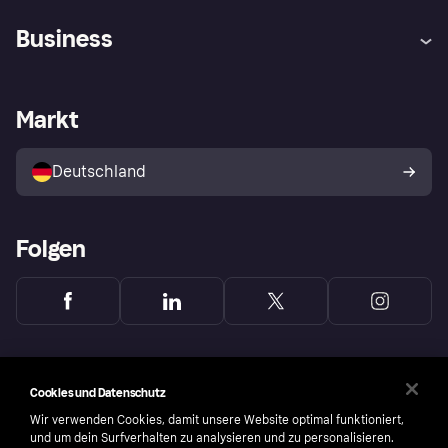
Hilfe
Beschwerden
Business
Einloggen
Sicher shoppen mit Klarna
Händlersupport
Entwicklerseite
Mit Klarna einkaufen
Festgeld
Händlerportal
Betriebsstatus
Markt
Klarna App
Datenschutzeinstellungen
Mit Klarna verkaufen
Plattformen und Partner
Shops entdecken
Dein Widerrufsrecht
Deutschland
Käuferschutzrichtlinie
Folgen
Cookies und Datenschutz
Wir verwenden Cookies, damit unsere Website optimal funktioniert,
und um dein Surfverhalten zu analysieren und zu personalisieren.