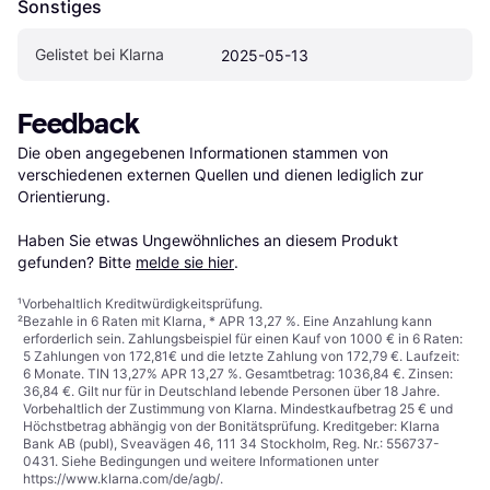
Sonstiges
Gelistet bei Klarna
2025-05-13
Feedback
Die oben angegebenen Informationen stammen von 
verschiedenen externen Quellen und dienen lediglich zur 
Orientierung.

Haben Sie etwas Ungewöhnliches an diesem Produkt 
gefunden? Bitte 
melde sie hier
.
¹
Vorbehaltlich Kreditwürdigkeitsprüfung.
²
Bezahle in 6 Raten mit Klarna, * APR 13,27 %. Eine Anzahlung kann
erforderlich sein. Zahlungsbeispiel für einen Kauf von 1000 € in 6 Raten:
5 Zahlungen von 172,81€ und die letzte Zahlung von 172,79 €. Laufzeit:
6 Monate. TIN 13,27% APR 13,27 %. Gesamtbetrag: 1036,84 €. Zinsen:
36,84 €. Gilt nur für in Deutschland lebende Personen über 18 Jahre.
Vorbehaltlich der Zustimmung von Klarna. Mindestkaufbetrag 25 € und
Höchstbetrag abhängig von der Bonitätsprüfung. Kreditgeber: Klarna
Bank AB (publ), Sveavägen 46, 111 34 Stockholm, Reg. Nr.: 556737-
0431. Siehe Bedingungen und weitere Informationen unter
https://www.klarna.com/de/agb/
.