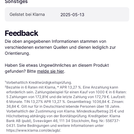
Sonstiges
Gelistet bei Klarna
2025-05-13
Feedback
Die oben angegebenen Informationen stammen von 
verschiedenen externen Quellen und dienen lediglich zur 
Orientierung.

Haben Sie etwas Ungewöhnliches an diesem Produkt 
gefunden? Bitte 
melde sie hier
.
¹
Vorbehaltlich Kreditwürdigkeitsprüfung.
²
Bezahle in 6 Raten mit Klarna, * APR 13,27 %. Eine Anzahlung kann
erforderlich sein. Zahlungsbeispiel für einen Kauf von 1000 € in 6 Raten:
5 Zahlungen von 172,81€ und die letzte Zahlung von 172,79 €. Laufzeit:
6 Monate. TIN 13,27% APR 13,27 %. Gesamtbetrag: 1036,84 €. Zinsen:
36,84 €. Gilt nur für in Deutschland lebende Personen über 18 Jahre.
Vorbehaltlich der Zustimmung von Klarna. Mindestkaufbetrag 25 € und
Höchstbetrag abhängig von der Bonitätsprüfung. Kreditgeber: Klarna
Bank AB (publ), Sveavägen 46, 111 34 Stockholm, Reg. Nr.: 556737-
0431. Siehe Bedingungen und weitere Informationen unter
https://www.klarna.com/de/agb/
.