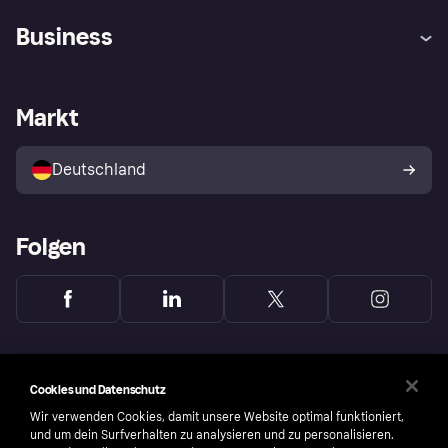
Hilfe
Beschwerden
Business
Einloggen
Sicher shoppen mit Klarna
Händlersupport
Entwicklerseite
Mit Klarna einkaufen
Festgeld
Händlerportal
Betriebsstatus
Markt
Klarna App
Datenschutzeinstellungen
Mit Klarna verkaufen
Plattformen und Partner
Shops entdecken
Dein Widerrufsrecht
Deutschland
Käuferschutzrichtlinie
Folgen
Cookies und Datenschutz
Wir verwenden Cookies, damit unsere Website optimal funktioniert,
und um dein Surfverhalten zu analysieren und zu personalisieren.