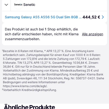
Senetic
444,52 €
Samsung Galaxy A55 A556 5G Dual Sim 8GB RAM 128GB Navy SM-A556BZKAEEB
Das Produkt ist auch bei 
1
Shop
 erhältlich, die 
sich dafür entschieden haben, nicht mit Klarna 
Alle anzeigen
zusammenzuarbeiten.
¹
Bezahle in 6 Raten mit Klarna, * APR 13,27 %. Eine Anzahlung kann
erforderlich sein. Zahlungsbeispiel für einen Kauf von 1000 € in 6 Raten:
5 Zahlungen von 172,81€ und die letzte Zahlung von 172,79 €. Laufzeit:
6 Monate. TIN 13,27% APR 13,27 %. Gesamtbetrag: 1036,84 €. Zinsen:
36,84 €. Gilt nur für in Deutschland lebende Personen über 18 Jahre.
Vorbehaltlich der Zustimmung von Klarna. Mindestkaufbetrag 25 € und
Höchstbetrag abhängig von der Bonitätsprüfung. Kreditgeber: Klarna Bank
AB (publ), Sveavägen 46, 111 34 Stockholm, Reg. Nr.: 556737-0431. Siehe
Bedingungen und weitere Informationen unter
https://www.klarna.com/de/agb/
.
²
Vorbehaltlich Kreditwürdigkeitsprüfung.
Ähnliche Produkte