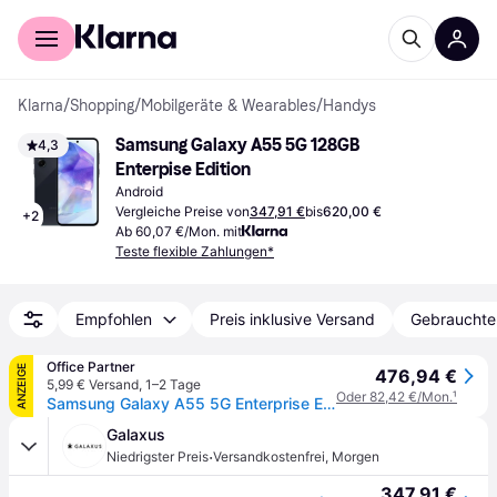
Für Shopper
Für Händler
Klarna
/
Shopping
/
Mobilgeräte & Wearables
/
Handys
Samsung Galaxy A55 5G 128GB 
4,3
Enterpise Edition
Android
Vergleiche Preise von
347,91 €
bis
620,00 €
+
2
Ab 60,07 €/Mon. mit
Teste flexible Zahlungen*
Empfohlen
Preis inklusive Versand
Gebrauchte
Office Partner
ANZEIGE
476,94 €
5,99 € Versand
,
1–2 Tage
Oder 82,42 €/Mon.
¹
Samsung Galaxy A55 5G Enterprise Edition 128GB, Awesome Navy
Galaxus
·
Niedrigster Preis
Versandkostenfrei
,
Morgen
347,91 €