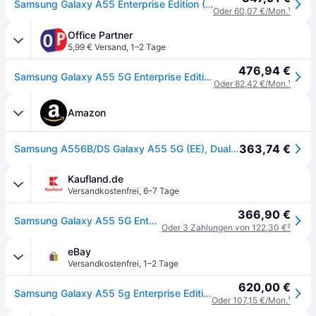
Samsung Galaxy A55 Enterprise Edition (128GB, Awesome Navy, 6.60", Hybrid Dual SIM, 5G), Smartphone, Blau
Oder 60,07 €/Mon.
¹
Office Partner
5,99 € Versand
,
1–2 Tage
476,94 €
Samsung Galaxy A55 5G Enterprise Edition 128GB, Awesome Navy
Oder 82,42 €/Mon.
¹
Amazon
363,74 €
Samsung A556B/DS Galaxy A55 5G (EE), Dual, 128GB, 8GB RAM, Fantastisches Marineblau
Kaufland.de
Versandkostenfrei
,
6–7 Tage
366,90 €
Samsung Galaxy A55 5G Enterprise Edition , 16,8 cm (6.6"), 8 GB, 128 GB, 50 MP, Android 14, Navy
Oder 3 Zahlungen von 122,30 €
²
eBay
Versandkostenfrei
,
1–2 Tage
620,00 €
Samsung Galaxy A55 5g Enterprise Edition 16,83cm 6,6zoll 8gb 128gb Black
Oder 107,15 €/Mon.
¹