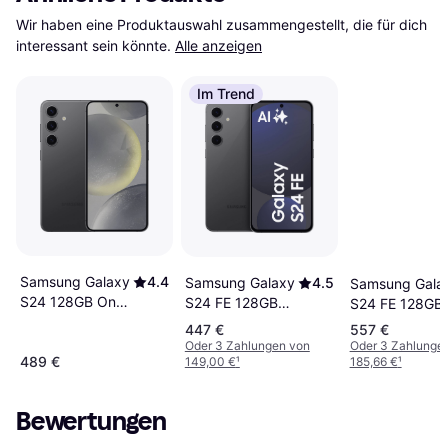
Wir haben eine Produktauswahl zusammengestellt, die für dich 
interessant sein könnte.
Alle anzeigen
Im Trend
Samsung Galaxy
4.4
Samsung Galaxy
4.5
Samsung Gala
S24 128GB Onyx
S24 FE 128GB
S24 FE 128GB
Black
Graphite
Mint
447 €
557 €
Oder 3 Zahlungen von
Oder 3 Zahlunge
489 €
149,00 €
¹
185,66 €
¹
Bewertungen