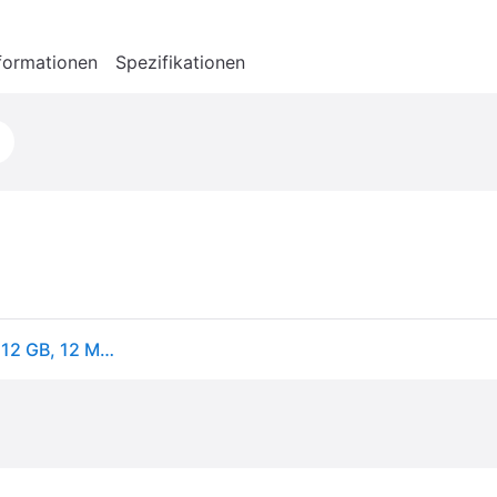
formationen
Spezifikationen
Apple iPhone 14, 15,5 cm (6.1"), 2532 x 1170 Pixel, 512 GB, 12 MP, iOS 16, Violett