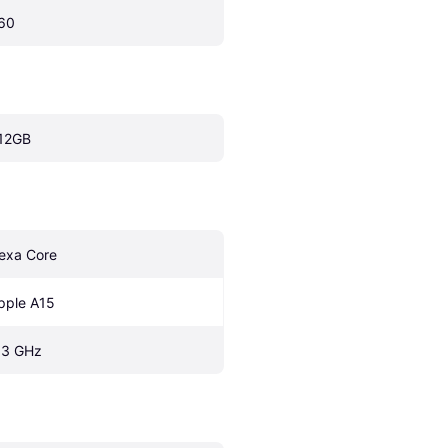
60
12GB
exa Core
pple A15
.3 GHz