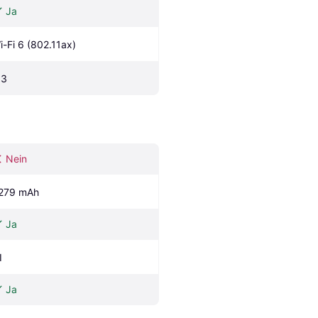
Ja
i-Fi 6 (802.11ax)
.3
Nein
279 mAh
Ja
I
Ja