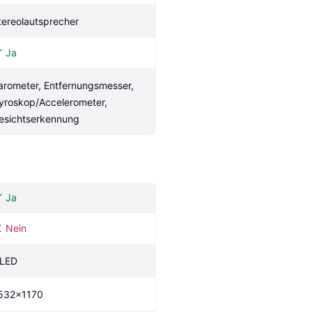
tereolautsprecher
Ja
arometer, Entfernungsmesser, 
yroskop/Accelerometer, 
esichtserkennung
Ja
Nein
LED
532x1170