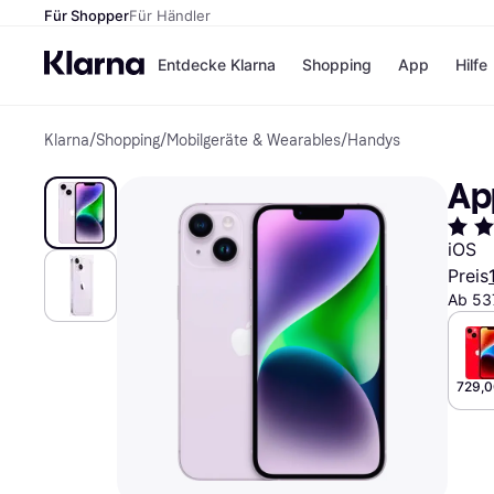
Für Shopper
Für Händler
Entdecke Klarna
Shopping
App
Hilfe
Klarna
/
Shopping
/
Mobilgeräte & Wearables
/
Handys
Zahlungsmethoden
Shops
Zahlungsmethoden
Kaufla
Ap
Sofort bezahlen
eBay
Bezahle in 3
Temu
Teilzahlungen
Samsu
iOS
Bezahle in bis zu 30
SHEIN
Preis
Tagen
Ratenzahlung
Ab 53
Alle Shops
729,0