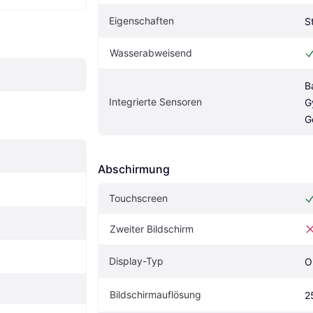
Eigenschaften
S
Wasserabweisend
B
Integrierte Sensoren
G
G
Abschirmung
Touchscreen
Zweiter Bildschirm
Display-Typ
O
Bildschirmauflösung
2