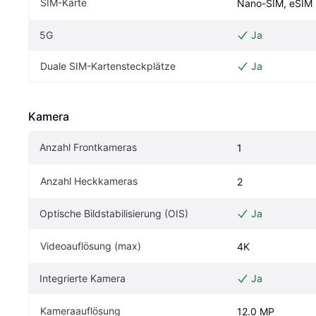
SIM-Karte
Nano-SIM, eSIM
5G
Ja
Duale SIM-Kartensteckplätze
Ja
Kamera
Anzahl Frontkameras
1
Anzahl Heckkameras
2
Optische Bildstabilisierung (OIS)
Ja
Videoauflösung (max)
4K
Integrierte Kamera
Ja
Kameraauflösung
12.0 MP