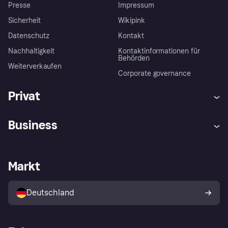
Presse
Impressum
Sicherheit
Wikipink
Datenschutz
Kontakt
Nachhaltigkeit
Kontaktinformationen für
Behörden
Weiterverkaufen
Corporate governance
Privat
Hilfe
Beschwerden
Business
Einloggen
Sicher shoppen mit Klarna
Händlersupport
Entwicklerseite
Mit Klarna einkaufen
Festgeld
Händlerportal
Betriebsstatus
Markt
Klarna App
Datenschutzeinstellungen
Mit Klarna verkaufen
Plattformen und Partner
Shops entdecken
Dein Widerrufsrecht
Deutschland
Käuferschutzrichtlinie