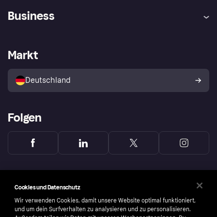
Hilfe
Beschwerden
Business
Einloggen
Sicher shoppen mit Klarna
Händlersupport
Entwicklerseite
Mit Klarna einkaufen
Festgeld
Händlerportal
Betriebsstatus
Markt
Klarna App
Datenschutzeinstellungen
Mit Klarna verkaufen
Plattformen und Partner
Shops entdecken
Dein Widerrufsrecht
Deutschland
Käuferschutzrichtlinie
Folgen
Cookies und Datenschutz
Wir verwenden Cookies, damit unsere Website optimal funktioniert,
und um dein Surfverhalten zu analysieren und zu personalisieren.