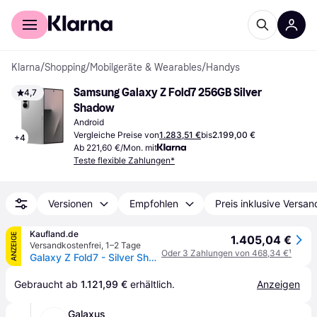
Für Shopper
Für Händler
Klarna
/
Shopping
/
Mobilgeräte & Wearables
/
Handys
Samsung Galaxy Z Fold7 256GB Silver 
4,7
Shadow
Android
Vergleiche Preise von
1.283,51 €
bis
2.199,00 €
+
4
Ab 221,60 €/Mon. mit
Teste flexible Zahlungen*
Versionen
Empfohlen
Preis inklusive Versan
Kaufland.de
ANZEIGE
1.405,04 €
Versandkostenfrei
,
1–2 Tage
Oder 3 Zahlungen von 468,34 €
¹
Galaxy Z Fold7 - Silver Shadow - 256 GB
Gebraucht ab 
1.121,99 €
 erhältlich.
Anzeigen
Galaxus