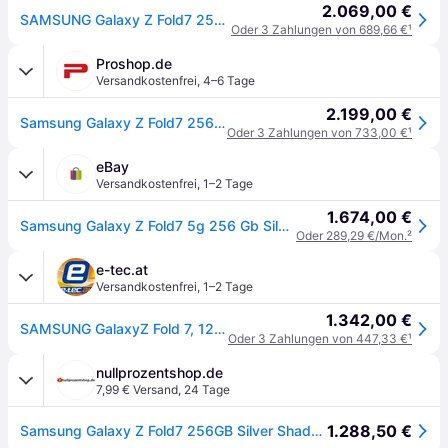
2.069,00 €
SAMSUNG Galaxy Z Fold7 256 GB Silver Shadow Dual SIM
Oder 3 Zahlungen von 689,66 €
¹
Proshop.de
Versandkostenfrei
,
4–6 Tage
2.199,00 €
Samsung Galaxy Z Fold7 256GB/12GB - Silver Shadow
Oder 3 Zahlungen von 733,00 €
¹
eBay
Versandkostenfrei
,
1–2 Tage
1.674,00 €
Samsung Galaxy Z Fold7 5g 256 Gb Silver Shadow
Oder 289,29 €/Mon.
²
e-tec.at
Versandkostenfrei
,
1–2 Tage
1.342,00 €
SAMSUNG GalaxyZ Fold 7, 12+256GB, Silver Shadow
Oder 3 Zahlungen von 447,33 €
¹
nullprozentshop.de
7,99 € Versand
,
24 Tage
1.288,50 €
Samsung Galaxy Z Fold7 256GB Silver Shadow EU 20,31cm (8,0") OLED Display, Android 16, Triple-Kamera, Faltbar