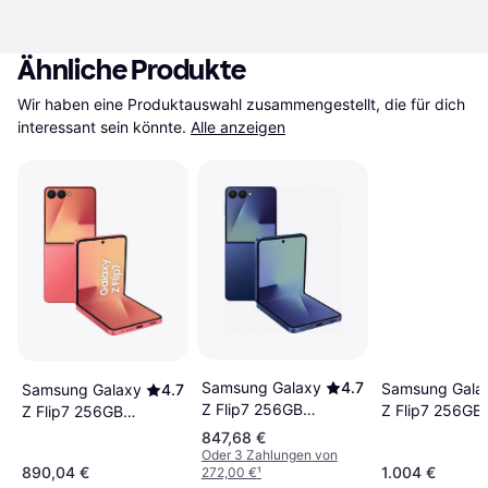
Ähnliche Produkte
Wir haben eine Produktauswahl zusammengestellt, die für dich 
interessant sein könnte.
Alle anzeigen
Samsung Galaxy
4.7
Samsung Gala
Samsung Galaxy
4.7
Z Flip7 256GB
Z Flip7 256GB
Z Flip7 256GB
Blue Shadow
Jetblack
Coralred
847,68 €
Oder 3 Zahlungen von
890,04 €
1.004 €
272,00 €
¹