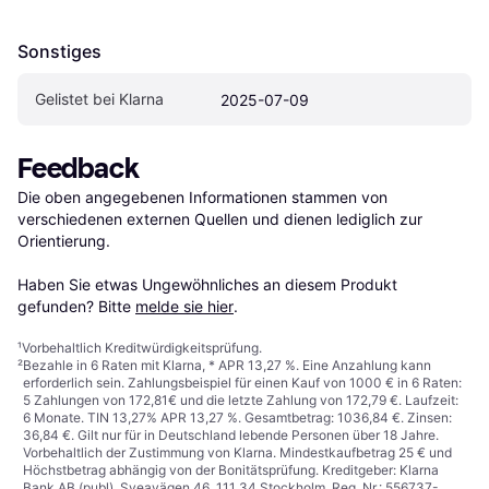
Sonstiges
Gelistet bei Klarna
2025-07-09
Feedback
Die oben angegebenen Informationen stammen von 
verschiedenen externen Quellen und dienen lediglich zur 
Orientierung.

Haben Sie etwas Ungewöhnliches an diesem Produkt 
gefunden? Bitte 
melde sie hier
.
¹
Vorbehaltlich Kreditwürdigkeitsprüfung.
²
Bezahle in 6 Raten mit Klarna, * APR 13,27 %. Eine Anzahlung kann
erforderlich sein. Zahlungsbeispiel für einen Kauf von 1000 € in 6 Raten:
5 Zahlungen von 172,81€ und die letzte Zahlung von 172,79 €. Laufzeit:
6 Monate. TIN 13,27% APR 13,27 %. Gesamtbetrag: 1036,84 €. Zinsen:
36,84 €. Gilt nur für in Deutschland lebende Personen über 18 Jahre.
Vorbehaltlich der Zustimmung von Klarna. Mindestkaufbetrag 25 € und
Höchstbetrag abhängig von der Bonitätsprüfung. Kreditgeber: Klarna
Bank AB (publ), Sveavägen 46, 111 34 Stockholm, Reg. Nr.: 556737-