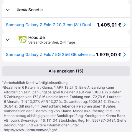
Senetic
1.405,01 €
Samsung Galaxy Z Fold 7 20,3 cm (8") Dual-SIM Android SM-F966BZSBEUB
Hood.de
Versandkostenfrei
,
2–4 Tage
1.979,00 €
Samsung Galaxy Z Fold7 5G 256 GB silver shadow
Alle anzeigen (15)
¹
Vorbehaltlich Kreditwürdigkeitsprüfung.
²
Bezahle in 6 Raten mit Klarna, * APR 13,27 %. Eine Anzahlung kann
erforderlich sein. Zahlungsbeispiel für einen Kauf von 1000 € in 6 Raten:
5 Zahlungen von 172,81€ und die letzte Zahlung von 172,79 €. Laufzeit:
6 Monate. TIN 13,27% APR 13,27 %. Gesamtbetrag: 1036,84 €. Zinsen:
36,84 €. Gilt nur für in Deutschland lebende Personen über 18 Jahre.
Vorbehaltlich der Zustimmung von Klarna. Mindestkaufbetrag 25 € und
Höchstbetrag abhängig von der Bonitätsprüfung. Kreditgeber: Klarna Bank
AB (publ), Sveavägen 46, 111 34 Stockholm, Reg. Nr.: 556737-0431. Siehe
Bedingungen und weitere Informationen unter
https://www.klarna.com/de/agb/
.