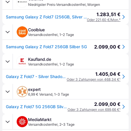
·
Niedrigster Preis
Versandkostenfrei
,
Morgen
1.283,51 €
Samsung Galaxy Z Fold7 (256GB, Silver Shadow, 8", SIM + eSIM, 5G), Smartphone, Silber
Oder 221,60 €/Mon.
²
Coolblue
Versandkostenfrei
,
1–2 Tage
2.099,00 €
Samsung Galaxy Z Fold7 256GB Silber 5G
Kaufland.de
Versandkostenfrei
,
1–2 Tage
1.405,04 €
Galaxy Z Fold7 - Silver Shadow - 256 GB
Oder 3 Zahlungen von 468,34 €
¹
expert
6,99 € Versand
,
1–3 Tage
2.099,00 €
Galaxy Z Fold7 5G 256GB Silver Shadow Smartphone
Oder 3 Zahlungen von 699,66 €
¹
MediaMarkt
Versandkostenfrei
,
2–3 Tage