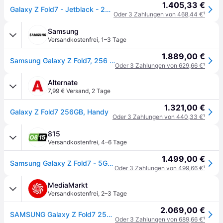
1.405,33 €
Galaxy Z Fold7 - Jetblack - 256 GB
Oder 3 Zahlungen von 468,44 €
¹
Samsung
Versandkostenfrei
,
1–3 Tage
1.889,00 €
Samsung Galaxy Z Fold7, 256 GB Jetblack
Oder 3 Zahlungen von 629,66 €
¹
Alternate
7,99 € Versand
,
2 Tage
1.321,00 €
Galaxy Z Fold7 256GB, Handy
Oder 3 Zahlungen von 440,33 €
¹
815
Versandkostenfrei
,
4–6 Tage
1.499,00 €
Samsung Galaxy Z Fold7 - 5G Smartphone - Dual-SIM - RAM 12 GB / Interner Speicher 512 GB - OLED disp lay - 8 - 8 - 2184 x 1968 Pixel 2184 x 1968 Pixe
Oder 3 Zahlungen von 499,66 €
¹
MediaMarkt
Versandkostenfrei
,
2–3 Tage
2.069,00 €
SAMSUNG Galaxy Z Fold7 256 GB Jetblack Dual SIM
Oder 3 Zahlungen von 689,66 €
¹