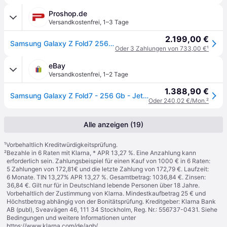
Proshop.de
Versandkostenfrei
,
1–3 Tage
2.199,00 €
Samsung Galaxy Z Fold7 256GB/12GB - Jetblack
Oder 3 Zahlungen von 733,00 €
¹
eBay
Versandkostenfrei
,
1–2 Tage
1.388,90 €
Samsung Galaxy Z Fold7 - 256 Gb - Jetblack
Oder 240,02 €/Mon.
²
Alle anzeigen (19)
¹
Vorbehaltlich Kreditwürdigkeitsprüfung.
²
Bezahle in 6 Raten mit Klarna, * APR 13,27 %. Eine Anzahlung kann
erforderlich sein. Zahlungsbeispiel für einen Kauf von 1000 € in 6 Raten:
5 Zahlungen von 172,81€ und die letzte Zahlung von 172,79 €. Laufzeit:
6 Monate. TIN 13,27% APR 13,27 %. Gesamtbetrag: 1036,84 €. Zinsen:
36,84 €. Gilt nur für in Deutschland lebende Personen über 18 Jahre.
Vorbehaltlich der Zustimmung von Klarna. Mindestkaufbetrag 25 € und
Höchstbetrag abhängig von der Bonitätsprüfung. Kreditgeber: Klarna Bank
AB (publ), Sveavägen 46, 111 34 Stockholm, Reg. Nr.: 556737-0431. Siehe
Bedingungen und weitere Informationen unter
https://www.klarna.com/de/agb/
.