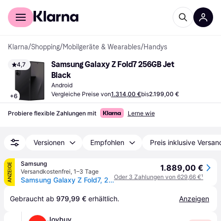
Für Shopper
Für Händler
Klarna
/
Shopping
/
Mobilgeräte & Wearables
/
Handys
Samsung Galaxy Z Fold7 256GB Jet 
4,7
Black
Android
Vergleiche Preise von
1.314,00 €
bis
2.199,00 €
+
6
Probiere flexible Zahlungen mit
Lerne wie
Versionen
Empfohlen
Preis inklusive Versan
Samsung
ANZEIGE
1.889,00 €
Versandkostenfrei
,
1–3 Tage
Oder 3 Zahlungen von 629,66 €
¹
Samsung Galaxy Z Fold7, 256 GB Jetblack
Gebraucht ab 
979,99 €
 erhältlich.
Anzeigen
Joybuy