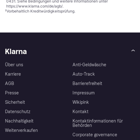
0431. Siehe Bedingungen und weitere Informationen unter
https://www.klarna.com/de/agb/
.
²
Vorbehaltlich Kreditwürdigkeitsprüfung.
Klarna
Über uns
Anti-Geldwäsche
Karriere
Auto-Track
AGB
Barrierefreiheit
Presse
Impressum
Sicherheit
Wikipink
Datenschutz
Kontakt
Nachhaltigkeit
Kontaktinformationen für
Behörden
Weiterverkaufen
Corporate governance