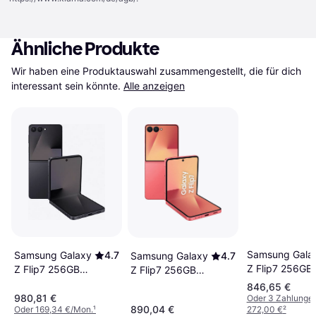
Ähnliche Produkte
Wir haben eine Produktauswahl zusammengestellt, die für dich 
interessant sein könnte.
Alle anzeigen
Samsung Gala
Samsung Galaxy
4.7
Samsung Galaxy
4.7
Z Flip7 256GB
Z Flip7 256GB
Z Flip7 256GB
Blue Shadow
Jetblack
Coralred
846,65 €
980,81 €
Oder 3 Zahlunge
890,04 €
Oder 169,34 €/Mon.
¹
272,00 €
²