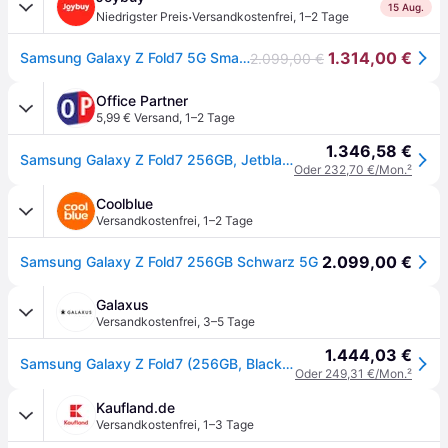
15 Aug.
·
Niedrigster Preis
Versandkostenfrei
,
1–2 Tage
1.314,00 €
Samsung Galaxy Z Fold7 5G Smartphone, 1 Stück, geeignet für anspruchsvolle mobile Nutzung
2.099,00 €
Office Partner
5,99 € Versand
,
1–2 Tage
1.346,58 €
Samsung Galaxy Z Fold7 256GB, Jetblack
Oder 232,70 €/Mon.
²
Coolblue
Versandkostenfrei
,
1–2 Tage
2.099,00 €
Samsung Galaxy Z Fold7 256GB Schwarz 5G
Galaxus
Versandkostenfrei
,
3–5 Tage
1.444,03 €
Samsung Galaxy Z Fold7 (256GB, Black, Jetblack, 8", SIM + eSIM, 5G), Smartphone, Schwarz
Oder 249,31 €/Mon.
²
Kaufland.de
Versandkostenfrei
,
1–3 Tage