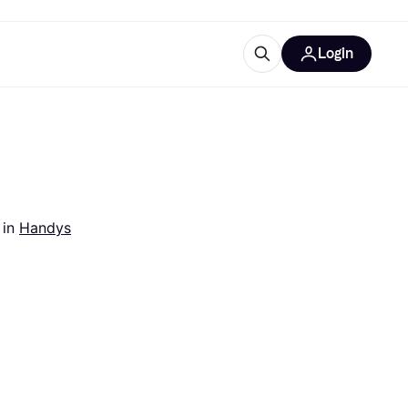
Login
Weitere Informationen
sstattung
M
Was ist Klarna?
Artikel
 
in 
Handys
tegorien