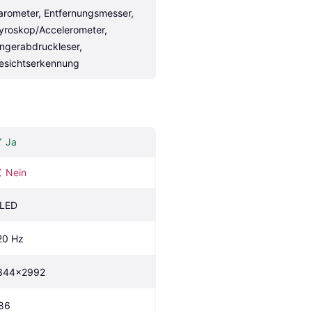
arometer, Entfernungsmesser, 
yroskop/Accelerometer, 
ingerabdruckleser, 
esichtserkennung
Ja
Nein
LED
20 Hz
344x2992
86