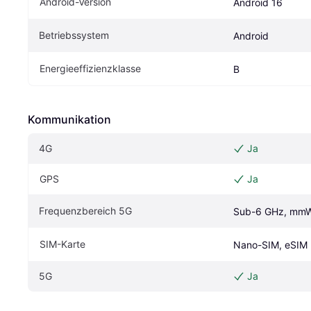
Android-Version
Android 16
Betriebssystem
Android
Energieeffizienzklasse
B
Kommunikation
4G
Ja
GPS
Ja
Frequenzbereich 5G
Sub-6 GHz, mm
SIM-Karte
Nano-SIM, eSIM
5G
Ja