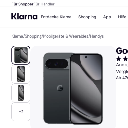
Für Shopper
Für Händler
Entdecke Klarna
Shopping
App
Hilfe
Klarna
/
Shopping
/
Mobilgeräte & Wearables
/
Handys
Zahlungsmethoden
Shops
Zahlungsmethoden
Kaufla
Go
Sofort bezahlen
eBay
Bezahle in 3
Temu
Teilzahlungen
Samsu
Andr
Bezahle in bis zu 30
SHEIN
Vergl
Tagen
Ratenzahlung
Ab 47
Alle Shops
+2