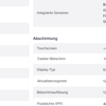
B
G
Integrierte Sensoren
F
G
Abschirmung
Touchscreen
Zweiter Bildschirm
Display-Typ
O
Aktualisierungsrate
1
Bildschirmauflösung
1
Pixeldichte (PPI)
4