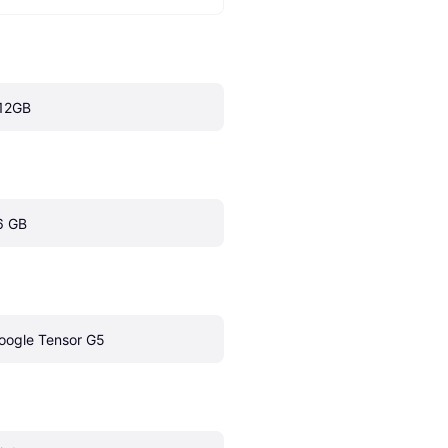
12GB
6 GB
oogle Tensor G5