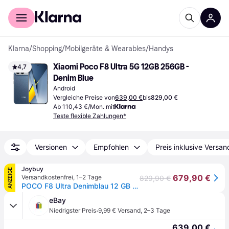
Für Shopper
Für Händler
Klarna
/
Shopping
/
Mobilgeräte & Wearables
/
Handys
Xiaomi Poco F8 Ultra 5G 12GB 256GB - 
4,7
Denim Blue
Android
Vergleiche Preise von
639,00 €
bis
829,00 €
Ab 110,43 €/Mon. mit
Teste flexible Zahlungen*
Versionen
Empfohlen
Preis inklusive Versan
Joybuy
ANZEIGE
679,90 €
Versandkostenfrei
,
1–2 Tage
829,90 €
POCO F8 Ultra Denimblau 12 GB RAM 256 GB ROM, 6,9-Zoll-AMOLED-Bildschirm 120 Hz, 50-MP-Light Fusion 950-Kamera mit OIS, von Bose abgestimmter Klang, 6500-mAh-Akku
eBay
·
Niedrigster Preis
9,99 € Versand
,
2–3 Tage
639,00 €