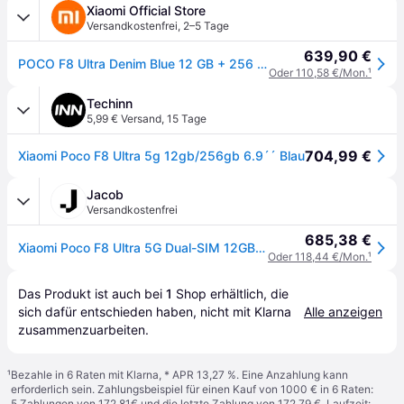
Xiaomi Official Store
Versandkostenfrei
,
2–5 Tage
639,90 €
POCO F8 Ultra Denim Blue 12 GB + 256 GB
Oder 110,58 €/Mon.
¹
Techinn
5,99 € Versand
,
15 Tage
704,99 €
Xiaomi Poco F8 Ultra 5g 12gb/256gb 6.9´´ Blau
Jacob
Versandkostenfrei
685,38 €
Xiaomi Poco F8 Ultra 5G Dual-SIM 12GB RAM 256GB Denim Blue 6,9 AMOLED
Oder 118,44 €/Mon.
¹
Das Produkt ist auch bei 
1
Shop
 erhältlich, die 
sich dafür entschieden haben, nicht mit Klarna 
Alle anzeigen
zusammenzuarbeiten.
¹
Bezahle in 6 Raten mit Klarna, * APR 13,27 %. Eine Anzahlung kann
erforderlich sein. Zahlungsbeispiel für einen Kauf von 1000 € in 6 Raten:
5 Zahlungen von 172,81€ und die letzte Zahlung von 172,79 €. Laufzeit: