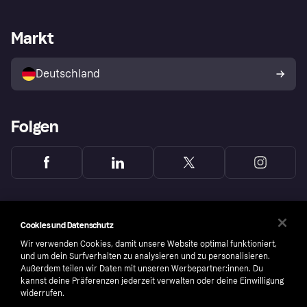
Händlersupport
Entwicklerseite
Mit Klarna einkaufen
Festgeld
Händlerportal
Betriebsstatus
Markt
Klarna App
Datenschutzeinstellungen
Mit Klarna verkaufen
Plattformen und Partner
Shops entdecken
Dein Widerrufsrecht
Deutschland
Käuferschutzrichtlinie
Folgen
Cookies und Datenschutz
Wir verwenden Cookies, damit unsere Website optimal funktioniert,
und um dein Surfverhalten zu analysieren und zu personalisieren.
Außerdem teilen wir Daten mit unseren Werbepartner:innen. Du
kannst deine Präferenzen jederzeit verwalten oder deine Einwilligung
widerrufen.