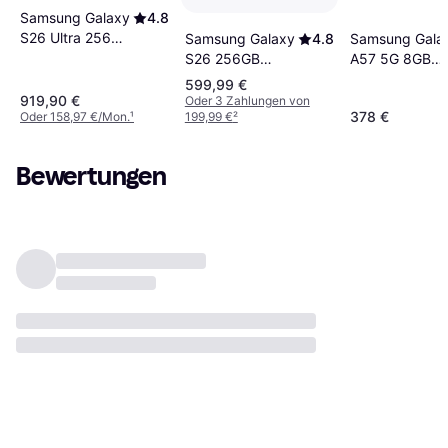
Samsung Galaxy
4.8
S26 Ultra 256GB
Samsung Gala
Samsung Galaxy
4.8
Cobalt Violet
A57 5G 8GB
S26 256GB
RAM 256GB
Cobalt Violet
599,99 €
Awesome Gray
919,90 €
Oder 3 Zahlungen von
378 €
Oder 158,97 €/Mon.
¹
199,99 €
²
Bewertungen