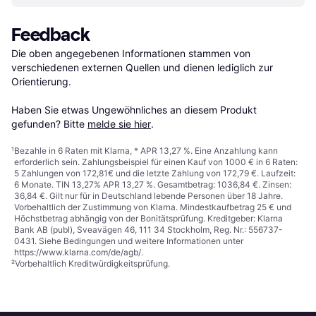
Feedback
Die oben angegebenen Informationen stammen von 
verschiedenen externen Quellen und dienen lediglich zur 
Orientierung.

Haben Sie etwas Ungewöhnliches an diesem Produkt 
gefunden? Bitte 
melde sie hier
.
¹
Bezahle in 6 Raten mit Klarna, * APR 13,27 %. Eine Anzahlung kann
erforderlich sein. Zahlungsbeispiel für einen Kauf von 1000 € in 6 Raten:
5 Zahlungen von 172,81€ und die letzte Zahlung von 172,79 €. Laufzeit:
6 Monate. TIN 13,27% APR 13,27 %. Gesamtbetrag: 1036,84 €. Zinsen:
36,84 €. Gilt nur für in Deutschland lebende Personen über 18 Jahre.
Vorbehaltlich der Zustimmung von Klarna. Mindestkaufbetrag 25 € und
Höchstbetrag abhängig von der Bonitätsprüfung. Kreditgeber: Klarna
Bank AB (publ), Sveavägen 46, 111 34 Stockholm, Reg. Nr.: 556737-
0431. Siehe Bedingungen und weitere Informationen unter
https://www.klarna.com/de/agb/
.
²
Vorbehaltlich Kreditwürdigkeitsprüfung.