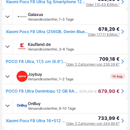
Xiaomi Poco F8 Ultra 5g Smartphone 12gb 256gb/16gb 512gb 6,9 Zoll Amoled 6500mah
Oder 110,43 €/Mon.
¹
Galaxus
Versandkostenfrei
,
1–3 Tage
678,29 €
Xiaomi Poco F8 Ultra (256GB, Denim Blue, 6.90", Dual SIM, 5G), Smartphone, Blau
Oder 117,11 €/Mon.
¹
Kaufland.de
Versandkostenfrei
,
3–6 Tage
709,18 €
POCO F8 Ultra, 17,5 cm (6.9"), 2608 x 1200 Pixel, 12 GB, 256 GB, 50 MP, Blau
Oder 3 Zahlungen von 236,39 €
²
Joybuy
14 Aug.
Versandkostenfrei
,
1–2 Tage
679,90 €
POCO F8 Ultra Denimblau 12 GB RAM 256 GB ROM, 6,9-Zoll-AMOLED-Bildschirm 120 Hz, 50-MP-Light Fusion 950-Kamera mit OIS, von Bose abgestimmter Klang, 6500-mAh-Akku
829,90 €
OnBuy
Versandkostenfrei
,
6–10 Tage
733,99 €
Xiaomi Poco F8 Ultra 16+512 Blau
Oder 3 Zahlungen von 244,66 €
²