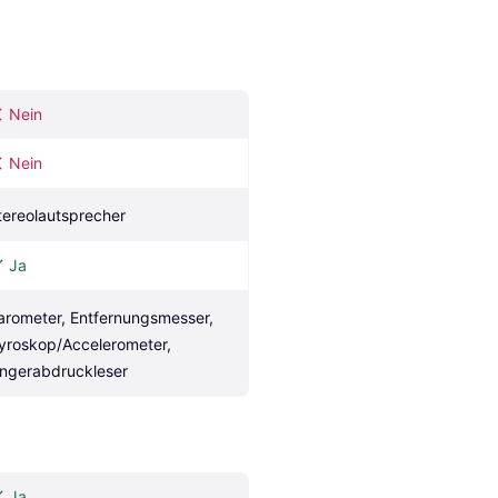
Nein
Nein
tereolautsprecher
Ja
arometer, Entfernungsmesser, 
yroskop/Accelerometer, 
ingerabdruckleser
Ja