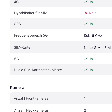
4G
Ja
Hybridhalter für SIM
Nein
GPS
Ja
Frequenzbereich 5G
Sub-6 GHz
SIM-Karte
Nano-SIM, eSIM
5G
Ja
Duale SIM-Kartensteckplätze
Ja
Kamera
Anzahl Frontkameras
1
Anzahl Heckkameras
3