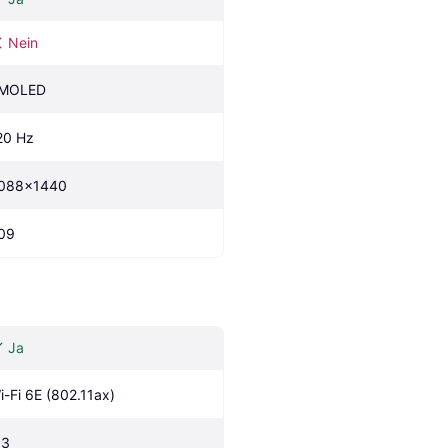
Nein
MOLED
20 Hz
088x1440
09
Ja
i-Fi 6E (802.11ax)
.3