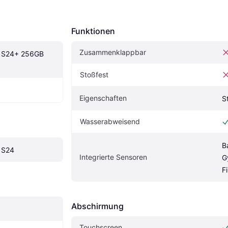
Funktionen
Zusammenklappbar
 S24+ 256GB 
Stoßfest
Eigenschaften
S
Wasserabweisend
B
 S24
Integrierte Sensoren
G
F
Abschirmung
Touchscreen