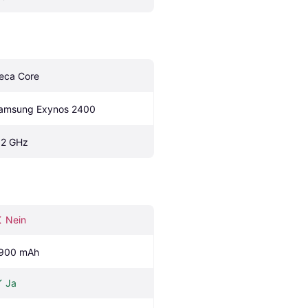
eca Core
amsung Exynos 2400
.2 GHz
Nein
900 mAh
Ja