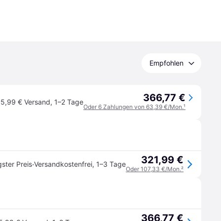
Empfohlen
366,77 €
5,99 € Versand
,
1–2 Tage
Oder 6 Zahlungen von 63,39 €/Mon.
¹
321,99 €
·
gster Preis
Versandkostenfrei
,
1–3 Tage
Oder 107,33 €/Mon.
²
366,77 €