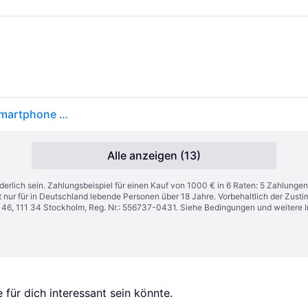
Xiaomi Redmi Note 15 Pro+ 5G 8/256GB Dual-SIM Smartphone glacier blue
Alle anzeigen (13)
derlich sein. Zahlungsbeispiel für einen Kauf von 1000 € in 6 Raten: 5 Zahlungen
t nur für in Deutschland lebende Personen über 18 Jahre. Vorbehaltlich der Zu
n 46, 111 34 Stockholm, Reg. Nr.: 556737-0431. Siehe Bedingungen und weitere 
für dich interessant sein könnte.