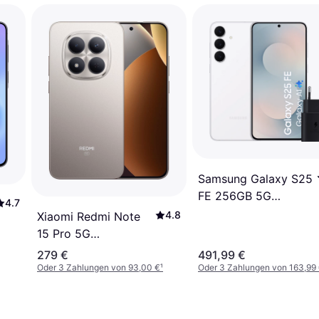
Samsung Galaxy S25
FE 256GB 5G
4.7
Ladegerät Schwarz
4.8
Xiaomi Redmi Note
15 Pro 5G
256GB/8GB -
279 €
491,99 €
Titanium
Oder 3 Zahlungen von 93,00 €
¹
Oder 3 Zahlungen von 163,99