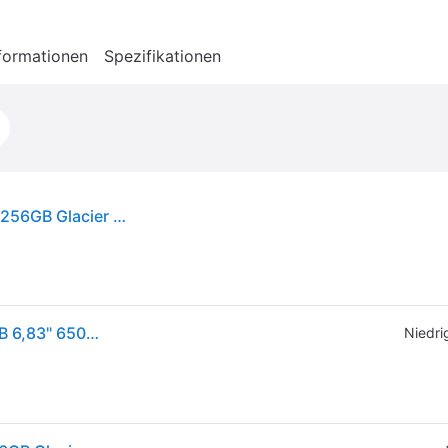
formationen
Spezifikationen
Xiaomi Redmi Note 15 Pro+ 5G Smartphone 8GB/256GB Glacier Blue
Xiaomi Redmi Note 15 Pro+ 5G Smartphone 8/256GB 6,83" 6500mAh Glacier Blue
Niedri