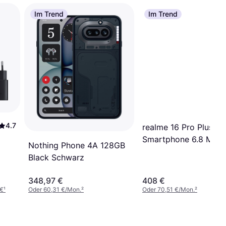
Im Trend
Im Trend
4.7
realme 16 Pro Plus 5
Smartphone 6.8 Mast
Nothing Phone 4A 128GB
Gold
Black Schwarz
348,97 €
408 €
 €
¹
Oder 60,31 €/Mon.
²
Oder 70,51 €/Mon.
²