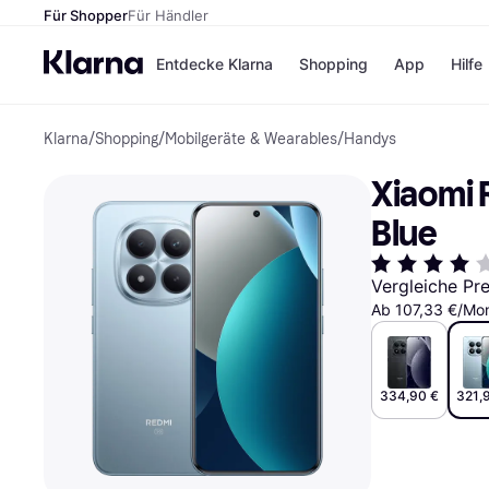
Für Shopper
Für Händler
Entdecke Klarna
Shopping
App
Hilfe
Klarna
/
Shopping
/
Mobilgeräte & Wearables
/
Handys
Zahlungsmethoden
Shops
Zahlungsmethoden
Kaufla
Xiaomi 
Sofort bezahlen
eBay
Bezahle in 3
Temu
Blue
Teilzahlungen
Samsu
Bezahle in bis zu 30
SHEIN
Tagen
Vergleiche Pr
Ratenzahlung
Ab 107,33 €/Mon
Alle Shops
334,90 €
321,