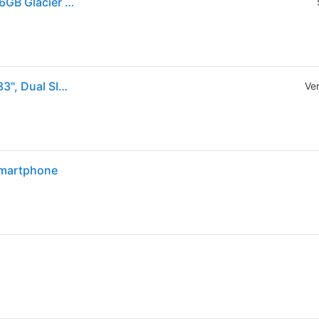
Xiaomi Redmi Note 15 Pro+ 5G Smartphone 8GB/256GB Glacier Blue
Xiaomi Redmi Note 15 Pro+ (256GB, Glacier Blue, 6.83", Dual SIM, 5G), Smartphone, Blau
Ve
Smartphone