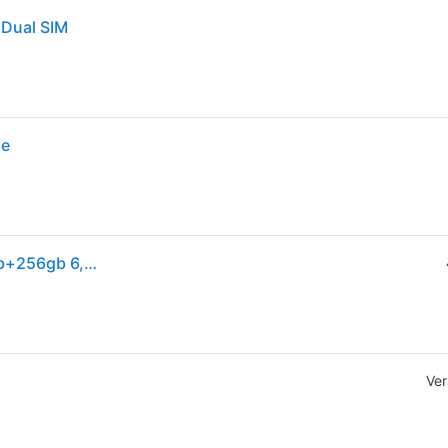
 Dual SIM
ue
Xiaomi Redmi Note 15 Pro+ Plus 5g Smartphone 8gb+256gb 6,83 Zoll Handy 200mp Nfc
Ver