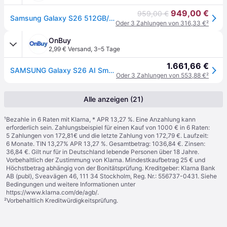
949,00 €
959,00 €
Samsung Galaxy S26 512GB/12GB - Cobalt Violet
Oder 3 Zahlungen von 316,33 €
²
OnBuy
2,99 € Versand
,
3–5 Tage
1.661,66 €
SAMSUNG Galaxy S26 AI Smartphone 512 GB Violett
Oder 3 Zahlungen von 553,88 €
²
Alle anzeigen (21)
¹
Bezahle in 6 Raten mit Klarna, * APR 13,27 %. Eine Anzahlung kann
erforderlich sein. Zahlungsbeispiel für einen Kauf von 1000 € in 6 Raten:
5 Zahlungen von 172,81€ und die letzte Zahlung von 172,79 €. Laufzeit:
6 Monate. TIN 13,27% APR 13,27 %. Gesamtbetrag: 1036,84 €. Zinsen:
36,84 €. Gilt nur für in Deutschland lebende Personen über 18 Jahre.
Vorbehaltlich der Zustimmung von Klarna. Mindestkaufbetrag 25 € und
Höchstbetrag abhängig von der Bonitätsprüfung. Kreditgeber: Klarna Bank
AB (publ), Sveavägen 46, 111 34 Stockholm, Reg. Nr.: 556737-0431. Siehe
Bedingungen und weitere Informationen unter
https://www.klarna.com/de/agb/
.
²
Vorbehaltlich Kreditwürdigkeitsprüfung.