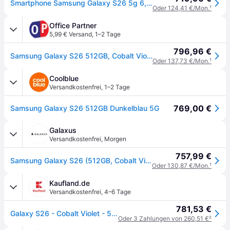
Smartphone Samsung Galaxy S26 5g 6,3” S942 12+512gb Dualsim Cobalt Violett
Oder 124,41 €/Mon.
¹
Office Partner
5,99 € Versand
,
1–2 Tage
796,96 €
Samsung Galaxy S26 512GB, Cobalt Violet
Oder 137,73 €/Mon.
¹
Coolblue
Versandkostenfrei
,
1–2 Tage
769,00 €
Samsung Galaxy S26 512GB Dunkelblau 5G
Galaxus
Versandkostenfrei
,
Morgen
757,99 €
Samsung Galaxy S26 (512GB, Cobalt Violet, 6.30", SIM + eSIM, 5G), Smartphone, Violett
Oder 130,87 €/Mon.
¹
Kaufland.de
Versandkostenfrei
,
4–6 Tage
781,53 €
Galaxy S26 - Cobalt Violet - 512 GB
Oder 3 Zahlungen von 260,51 €
²