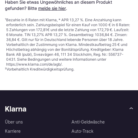
Haben Sie etwas Ungewöhnliches an diesem Produkt 
gefunden? Bitte 
melde sie hier
.
¹
Bezahle in 6 Raten mit Klarna, * APR 13,27 %. Eine Anzahlung kann
erforderlich sein. Zahlungsbeispiel für einen Kauf von 1000 € in 6 Raten:
5 Zahlungen von 172,81€ und die letzte Zahlung von 172,79 €. Laufzeit:
6 Monate. TIN 13,27% APR 13,27 %. Gesamtbetrag: 1036,84 €. Zinsen:
36,84 €. Gilt nur für in Deutschland lebende Personen über 18 Jahre.
Vorbehaltlich der Zustimmung von Klarna. Mindestkaufbetrag 25 € und
Höchstbetrag abhängig von der Bonitätsprüfung. Kreditgeber: Klarna
Bank AB (publ), Sveavägen 46, 111 34 Stockholm, Reg. Nr.: 556737-
0431. Siehe Bedingungen und weitere Informationen unter
https://www.klarna.com/de/agb/
.
²
Vorbehaltlich Kreditwürdigkeitsprüfung.
Klarna
Über uns
Anti-Geldwäsche
Karriere
Auto-Track