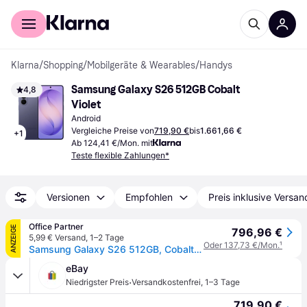
Für Shopper
Für Händler
Klarna
/
Shopping
/
Mobilgeräte & Wearables
/
Handys
Samsung Galaxy S26 512GB Cobalt 
4,8
Violet
Android
Vergleiche Preise von
719,90 €
bis
1.661,66 €
+
1
Ab 124,41 €/Mon. mit
Teste flexible Zahlungen*
Versionen
Empfohlen
Preis inklusive Versan
Office Partner
ANZEIGE
796,96 €
5,99 € Versand
,
1–2 Tage
Oder 137,73 €/Mon.
¹
Samsung Galaxy S26 512GB, Cobalt Violet
eBay
·
Niedrigster Preis
Versandkostenfrei
,
1–3 Tage
719,90 €