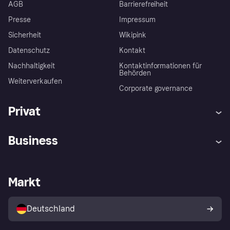
AGB
Barrierefreiheit
Presse
Impressum
Sicherheit
Wikipink
Datenschutz
Kontakt
Nachhaltigkeit
Kontaktinformationen für
Behörden
Weiterverkaufen
Corporate governance
Privat
Hilfe
Beschwerden
Business
Einloggen
Sicher shoppen mit Klarna
Händlersupport
Entwicklerseite
Mit Klarna einkaufen
Festgeld
Händlerportal
Betriebsstatus
Markt
Klarna App
Datenschutzeinstellungen
Mit Klarna verkaufen
Plattformen und Partner
Shops entdecken
Dein Widerrufsrecht
Deutschland
Käuferschutzrichtlinie