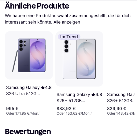
Ähnliche Produkte
Wir haben eine Produktauswahl zusammengestellt, die für dich 
interessant sein könnte.
Alle anzeigen
Im Trend
Samsung Galaxy
4.8
S26 Ultra 512GB
Samsung Galaxy
4.8
Samsung Gala
Cobalt Violet
S26+ 512GB
S26+ 512GB
White
Black
995 €
888,92 €
829,90 €
Oder 171,95 €/Mon.
¹
Oder 153,62 €/Mon.
¹
Oder 143,42 €/M
Bewertungen