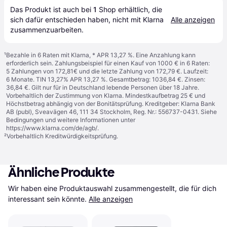
Das Produkt ist auch bei 
1
Shop
 erhältlich, die 
sich dafür entschieden haben, nicht mit Klarna 
Alle anzeigen
zusammenzuarbeiten.
¹
Bezahle in 6 Raten mit Klarna, * APR 13,27 %. Eine Anzahlung kann
erforderlich sein. Zahlungsbeispiel für einen Kauf von 1000 € in 6 Raten:
5 Zahlungen von 172,81€ und die letzte Zahlung von 172,79 €. Laufzeit:
6 Monate. TIN 13,27% APR 13,27 %. Gesamtbetrag: 1036,84 €. Zinsen:
36,84 €. Gilt nur für in Deutschland lebende Personen über 18 Jahre.
Vorbehaltlich der Zustimmung von Klarna. Mindestkaufbetrag 25 € und
Höchstbetrag abhängig von der Bonitätsprüfung. Kreditgeber: Klarna Bank
AB (publ), Sveavägen 46, 111 34 Stockholm, Reg. Nr.: 556737-0431. Siehe
Bedingungen und weitere Informationen unter
https://www.klarna.com/de/agb/
.
²
Vorbehaltlich Kreditwürdigkeitsprüfung.
Ähnliche Produkte
Wir haben eine Produktauswahl zusammengestellt, die für dich 
interessant sein könnte.
Alle anzeigen