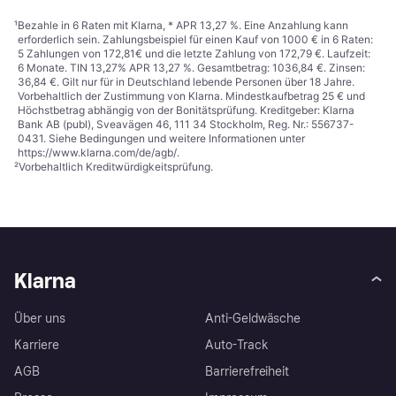
¹
Bezahle in 6 Raten mit Klarna, * APR 13,27 %. Eine Anzahlung kann
erforderlich sein. Zahlungsbeispiel für einen Kauf von 1000 € in 6 Raten:
5 Zahlungen von 172,81€ und die letzte Zahlung von 172,79 €. Laufzeit:
6 Monate. TIN 13,27% APR 13,27 %. Gesamtbetrag: 1036,84 €. Zinsen:
36,84 €. Gilt nur für in Deutschland lebende Personen über 18 Jahre.
Vorbehaltlich der Zustimmung von Klarna. Mindestkaufbetrag 25 € und
Höchstbetrag abhängig von der Bonitätsprüfung. Kreditgeber: Klarna
Bank AB (publ), Sveavägen 46, 111 34 Stockholm, Reg. Nr.: 556737-
0431. Siehe Bedingungen und weitere Informationen unter
https://www.klarna.com/de/agb/
.
²
Vorbehaltlich Kreditwürdigkeitsprüfung.
Klarna
Über uns
Anti-Geldwäsche
Karriere
Auto-Track
AGB
Barrierefreiheit