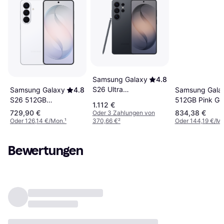
Samsung Galaxy
4.8
S26 Ultra
Samsung Galaxy
4.8
Samsung Gala
Enterprise
S26 512GB
512GB Pink Go
1.112 €
Edition 512GB
White
729,90 €
834,38 €
Oder 3 Zahlungen von
Black
Oder 126,14 €/Mon.
¹
370,66 €
²
Oder 144,19 €/Mo
Bewertungen