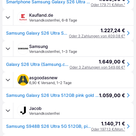
Smartphone Samsung Galaxy S26 Ultra 5g 6,9” S948 12+512gb Dualsim Pink Gold
Oder 179,71 €/Mon.
¹
Kaufland.de
Versandkostenfrei
,
6–8 Tage
1.227,24 €
Samsung Galaxy S26 Ultra SM-S948B/DS, 17,5 cm (6.9"), 12 GB, 512 GB, 200 MP, Android 16.0, Rosa-Goldfarben
Oder 3 Zahlungen von 409,08 €
²
Samsung
Versandkostenfrei
,
1–3 Tage
1.649,00 €
Galaxy S26 Ultra (Samsung.com only), 512 GB Pink Gold
Oder 3 Zahlungen von 549,66 €
²
asgoodasnew
6,90 € Versand
,
1–2 Tage
1.059,00 €
Samsung Galaxy S26 Ultra 512GB pink gold | NEU | originalverpackt (OVP) | differenzbesteuert AN728845
Jacob
Versandkostenfrei
1.140,71 €
Samsung S948B S26 Ultra 5G 512GB, pink (DE) (SM-S948BZSDEUB)
Oder 197,13 €/Mon.
¹