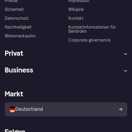
Presse
Impressum
Sicherheit
Wikipink
Datenschutz
Kontakt
Nachhaltigkeit
Kontaktinformationen für
Behörden
Weiterverkaufen
Corporate governance
Privat
Hilfe
Beschwerden
Business
Einloggen
Sicher shoppen mit Klarna
Händlersupport
Entwicklerseite
Mit Klarna einkaufen
Festgeld
Händlerportal
Betriebsstatus
Markt
Klarna App
Datenschutzeinstellungen
Mit Klarna verkaufen
Plattformen und Partner
Shops entdecken
Dein Widerrufsrecht
Deutschland
Käuferschutzrichtlinie
Folgen