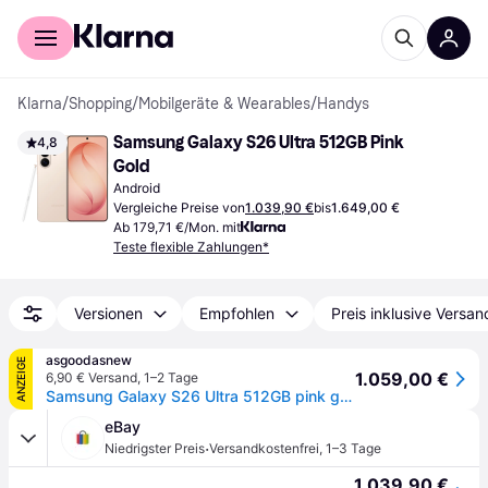
Für Shopper
Für Händler
Klarna
/
Shopping
/
Mobilgeräte & Wearables
/
Handys
Samsung Galaxy S26 Ultra 512GB Pink 
4,8
Gold
Android
Vergleiche Preise von
1.039,90 €
bis
1.649,00 €
Ab 179,71 €/Mon. mit
Teste flexible Zahlungen*
Versionen
Empfohlen
Preis inklusive Versan
asgoodasnew
ANZEIGE
1.059,00 €
6,90 € Versand
,
1–2 Tage
Samsung Galaxy S26 Ultra 512GB pink gold | NEU | originalverpackt (OVP) | differenzbesteuert AN728845
eBay
·
Niedrigster Preis
Versandkostenfrei
,
1–3 Tage
1.039,90 €