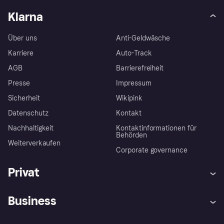
Klarna
Über uns
Anti-Geldwäsche
Karriere
Auto-Track
AGB
Barrierefreiheit
Presse
Impressum
Sicherheit
Wikipink
Datenschutz
Kontakt
Nachhaltigkeit
Kontaktinformationen für
Behörden
Weiterverkaufen
Corporate governance
Privat
Hilfe
Beschwerden
Business
Einloggen
Sicher shoppen mit Klarna
Händlersupport
Entwicklerseite
Mit Klarna einkaufen
Festgeld