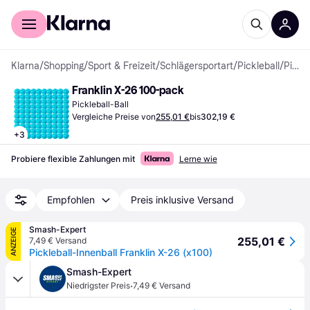
Für Shopper
Für Händler
Klarna
/
Shopping
/
Sport & Freizeit
/
Schlägersportart
/
Pickleball
/
Pickleball-Bälle
Franklin X-26 100-pack
Pickleball-Ball
Vergleiche Preise von
255,01 €
bis
302,19 €
+
3
Probiere flexible Zahlungen mit
Lerne wie
Empfohlen
Preis inklusive Versand
Smash-Expert
ANZEIGE
255,01 €
7,49 € Versand
Pickleball-Innenball Franklin X-26 (x100)
Smash-Expert
·
Niedrigster Preis
7,49 € Versand