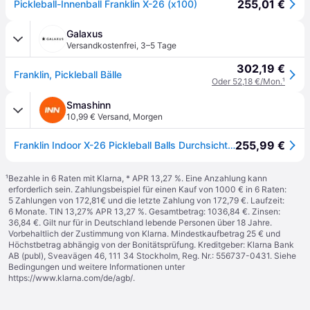
255,01 €
Pickleball-Innenball Franklin X-26 (x100)
Galaxus
Versandkostenfrei
,
3–5 Tage
302,19 €
Franklin, Pickleball Bälle
Oder 52,18 €/Mon.
¹
Smashinn
10,99 € Versand
,
Morgen
255,99 €
Franklin Indoor X-26 Pickleball Balls Durchsichtig 100 Balls
¹
Bezahle in 6 Raten mit Klarna, * APR 13,27 %. Eine Anzahlung kann
erforderlich sein. Zahlungsbeispiel für einen Kauf von 1000 € in 6 Raten:
5 Zahlungen von 172,81€ und die letzte Zahlung von 172,79 €. Laufzeit:
6 Monate. TIN 13,27% APR 13,27 %. Gesamtbetrag: 1036,84 €. Zinsen:
36,84 €. Gilt nur für in Deutschland lebende Personen über 18 Jahre.
Vorbehaltlich der Zustimmung von Klarna. Mindestkaufbetrag 25 € und
Höchstbetrag abhängig von der Bonitätsprüfung. Kreditgeber: Klarna Bank
AB (publ), Sveavägen 46, 111 34 Stockholm, Reg. Nr.: 556737-0431. Siehe
Bedingungen und weitere Informationen unter
https://www.klarna.com/de/agb/
.