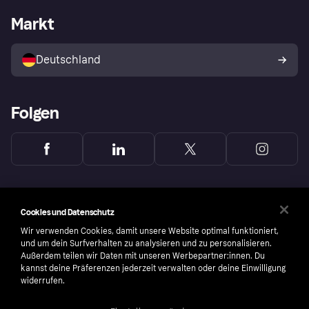
Händlerportal
Betriebsstatus
Markt
Klarna App
Datenschutzeinstellungen
Mit Klarna verkaufen
Plattformen und Partner
Shops entdecken
Dein Widerrufsrecht
Deutschland
Käuferschutzrichtlinie
Folgen
Cookies und Datenschutz
Wir verwenden Cookies, damit unsere Website optimal funktioniert,
und um dein Surfverhalten zu analysieren und zu personalisieren.
Außerdem teilen wir Daten mit unseren Werbepartner:innen. Du
kannst deine Präferenzen jederzeit verwalten oder deine Einwilligung
widerrufen.