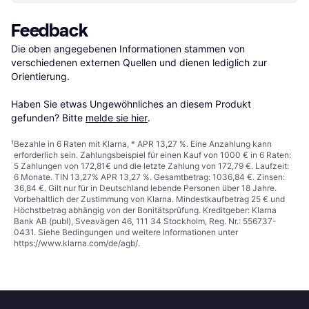
Feedback
Die oben angegebenen Informationen stammen von 
verschiedenen externen Quellen und dienen lediglich zur 
Orientierung.

Haben Sie etwas Ungewöhnliches an diesem Produkt 
gefunden? Bitte 
melde sie hier
.
¹
Bezahle in 6 Raten mit Klarna, * APR 13,27 %. Eine Anzahlung kann
erforderlich sein. Zahlungsbeispiel für einen Kauf von 1000 € in 6 Raten:
5 Zahlungen von 172,81€ und die letzte Zahlung von 172,79 €. Laufzeit:
6 Monate. TIN 13,27% APR 13,27 %. Gesamtbetrag: 1036,84 €. Zinsen:
36,84 €. Gilt nur für in Deutschland lebende Personen über 18 Jahre.
Vorbehaltlich der Zustimmung von Klarna. Mindestkaufbetrag 25 € und
Höchstbetrag abhängig von der Bonitätsprüfung. Kreditgeber: Klarna
Bank AB (publ), Sveavägen 46, 111 34 Stockholm, Reg. Nr.: 556737-
0431. Siehe Bedingungen und weitere Informationen unter
https://www.klarna.com/de/agb/
.