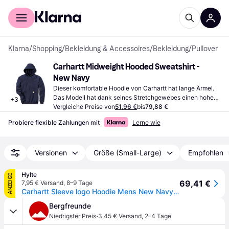
Für Shopper
Für Händler
Klarna
/
Shopping
/
Bekleidung & Accessoires
/
Bekleidung
/
Pullover
Carhartt Midweight Hooded Sweatshirt - 
New Navy
Dieser komfortable Hoodie von Carhartt hat lange Ärmel. 
Das Modell hat dank seines Stretchgewebes einen hohen 
+
3
Tragekomfort.
Vergleiche Preise von
51,96 €
bis
79,88 €
Probiere flexible Zahlungen mit
Lerne wie
Versionen
Größe (Small-Large)
Empfohlen
Hylte
ANZEIGE
69,41 €
7,95 € Versand
,
8–9 Tage
Carhartt Sleeve logo Hoodie Mens New Navy XL
Bergfreunde
·
Niedrigster Preis
3,45 € Versand
,
2–4 Tage