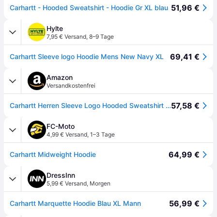
51,96 €
Carhartt - Hooded Sweatshirt - Hoodie Gr XL blau
Hylte
7,95 € Versand
,
8–9 Tage
69,41 €
Carhartt Sleeve logo Hoodie Mens New Navy XL
Amazon
Versandkostenfrei
57,58 €
Carhartt Herren Sleeve Logo Hooded Sweatshirt Kapuzenpullover, New Navy, M
FC-Moto
4,99 € Versand
,
1–3 Tage
64,99 €
Carhartt Midweight Hoodie
DressInn
5,99 € Versand
,
Morgen
56,99 €
Carhartt Marquette Hoodie Blau XL Mann