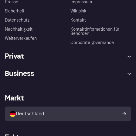
Presse
Impressum
Sicherheit
Wikipink
Datenschutz
Kontakt
Nachhaltigkeit
Kontaktinformationen für
Behörden
Weiterverkaufen
Corporate governance
Privat
Hilfe
Beschwerden
Business
Einloggen
Sicher shoppen mit Klarna
Händlersupport
Entwicklerseite
Mit Klarna einkaufen
Festgeld
Händlerportal
Betriebsstatus
Markt
Klarna App
Datenschutzeinstellungen
Mit Klarna verkaufen
Plattformen und Partner
Shops entdecken
Dein Widerrufsrecht
Deutschland
Käuferschutzrichtlinie