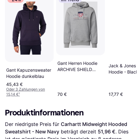
Gant Herren Hoodie
Jack & Jones 
ARCHIVE SHIELD
Gant Kapuzensweater
Hoodie - Black
Regular Fit
Hoodie dunkelblau
45,43 €
Oder 3 Zahlungen von
70 €
17,77 €
15,14 €
¹
Produktinformationen
Der niedrigste Preis für 
Carhartt Midweight Hooded 
Sweatshirt - New Navy
 beträgt derzeit 
51,96 €
. Dies 
ist der günstigste Preis im Vergleich zu 
8
 anderen 