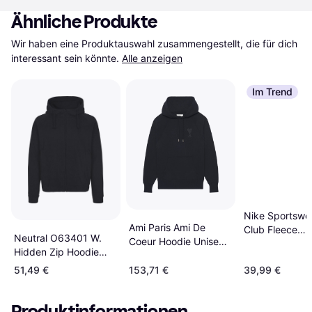
Ähnliche Produkte
Wir haben eine Produktauswahl zusammengestellt, die für dich 
interessant sein könnte.
Alle anzeigen
Im Trend
Nike Sportswe
Ami Paris Ami De
Club Fleece
Neutral O63401 W.
Coeur Hoodie Unisex -
Pullover Hoodi
Hidden Zip Hoodie
Black
Black/Black/Wh
Unisex - Black
51,49 €
153,71 €
39,99 €
Produktinformationen