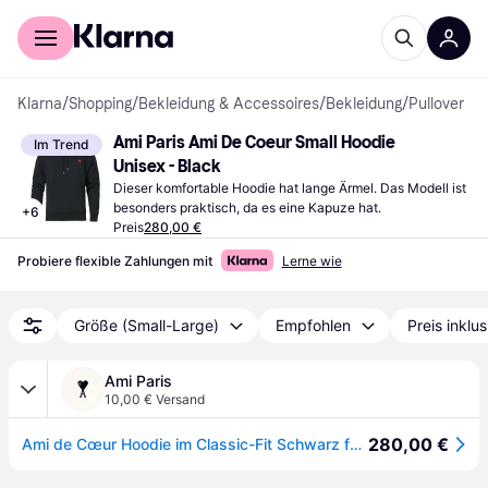
Für Shopper
Für Händler
Klarna
/
Shopping
/
Bekleidung & Accessoires
/
Bekleidung
/
Pullover
Ami Paris Ami De Coeur Small Hoodie 
Im Trend
Unisex - Black
Dieser komfortable Hoodie hat lange Ärmel. Das Modell ist 
besonders praktisch, da es eine Kapuze hat.
+
6
Preis
280,00 €
Probiere flexible Zahlungen mit
Lerne wie
Größe (Small-Large)
Empfohlen
Preis inklu
Ami Paris
10,00 € Versand
280,00 €
Ami de Cœur Hoodie im Classic-Fit Schwarz für Männer - XXS - AMI Paris