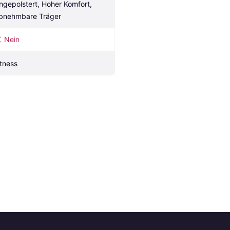
ngepolstert, Hoher Komfort, 
bnehmbare Träger
Nein
itness