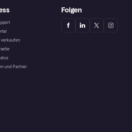
ess
Folgen
pport
rtal
a verkaufen
rseite
tatus
en und Partner