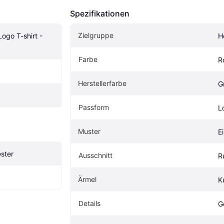
Spezifikationen
Zielgruppe
go T-shirt - 
H
Farbe
R
Herstellerfarbe
G
Passform
L
Muster
E
ster
Ausschnitt
R
Ärmel
K
Details
G