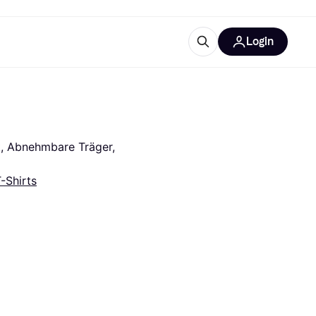
Login
Weitere Informationen
sstattung
M
Was ist Klarna?
Artikel
t, Abnehmbare Träger, 
-Shirts
tegorien