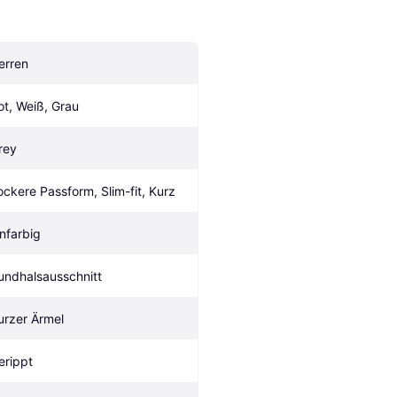
erren
ot, Weiß, Grau
rey
ockere Passform, Slim-fit, Kurz
infarbig
undhalsausschnitt
urzer Ärmel
erippt