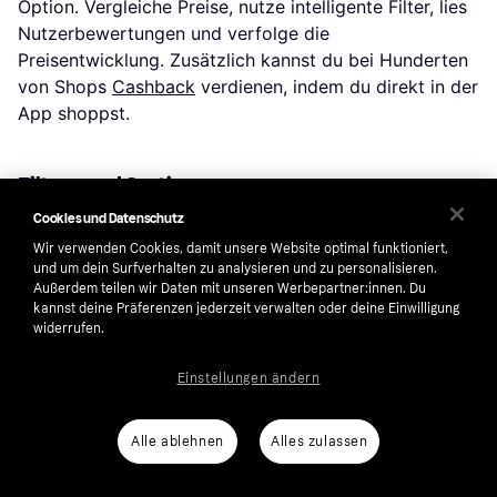
Option. Vergleiche Preise, nutze intelligente Filter, lies
Nutzerbewertungen und verfolge die
Preisentwicklung. Zusätzlich kannst du bei Hunderten
von Shops
Cashback
verdienen, indem du direkt in der
App shoppst.
Filtern und Sortieren
Cookies und Datenschutz
Filtere nach deinem Wunschpreis, Marken oder
spezifischen Merkmalen wie Material oder Farbe. So
Wir verwenden Cookies, damit unsere Website optimal funktioniert,
und um dein Surfverhalten zu analysieren und zu personalisieren.
siehst du nur Produkte, die relevant für dich sind.
Außerdem teilen wir Daten mit unseren Werbepartner:innen. Du
Neben den Preisen, können auch die Lieferarten,
kannst deine Präferenzen jederzeit verwalten oder deine Einwilligung
Versandkosten und Zahlungsmethoden zwischen
widerrufen.
Shops variieren. Deshalb kannst du nach diesen
Einstellungen ändern
Kriterien filtern, um die beste Option für dich zu
finden.
Alle ablehnen
Alles zulassen
Bewertungen: Erfahre, was andere denken