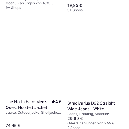
Baumwolle, Stretchgewebe
Oder 3 Zahlungen von 4,33 €
¹
19,95 €
9+ Shops
9+ Shops
The North Face Men's
4.6
Stradivarius D92 Straight
Quest Hooded Jacket -
Wide Jeans - White
Jacke, Outdoorjacke, Shelljacke,
Tnf Black
Jeans, Einfarbig, Material:
Einfarbig, Material: Polyurethan,
29,99 €
Baumwolle
Polyester, Kapuze, Winddicht,
Oder 3 Zahlungen von 9,99 €
¹
74,45 €
Wasserabweisend, Einstellbar,
2 Shops