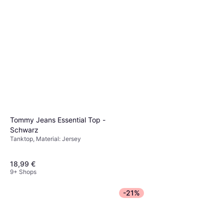
Tommy Jeans Essential Top -
Schwarz
Tanktop, Material: Jersey
18,99 €
9+ Shops
Jack & Jones Intelligence
-21%
Jeans Blue
Jeans, Einfarbig, Material:
17,99 €
Baumwolle, Denim/Jeansstoff,