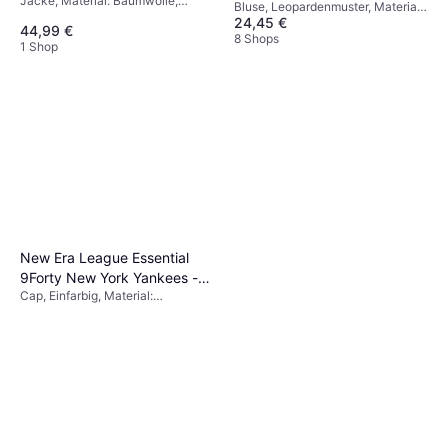
Jacke, Material: Baumwolle,
Braun
Bluse, Leopardenmuster, Material:
Atmungsaktiv
24,45 €
Viskose
44,99 €
8 Shops
1 Shop
New Era League Essential
9Forty New York Yankees -
Cap, Einfarbig, Material:
Black
Baumwolle