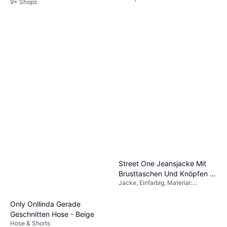
9+ Shops
Wasserdicht, Atmungsaktiv,
Taschen
Street One Jeansjacke Mit
Brusttaschen Und Knöpfen -
Jacke, Einfarbig, Material:
Blau
Denim/Jeansstoff, Baumwolle,
Stretchgewebe
Only Onllinda Gerade
Geschnitten Hose - Beige
Hose & Shorts