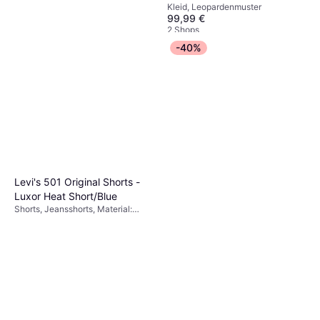
Kleid, Leopardenmuster
Leo-Rock Damen -
99,99 €
Schwarz/Mehrfarbig/Beige
2 Shops
-40%
Only Juicy High Waist
1
Wide Leg Jeans -
Jeans, Material: Baumwolle,
Blue/Medium Blue Denim
25,99 €
Denim/Jeansstoff,
Elastan/Lycra/Spandex
9+ Shops
Levi's 501 Original Shorts -
Luxor Heat Short/Blue
Shorts, Jeansshorts, Material:
Denim/Jeansstoff, Baumwolle,
Taschen