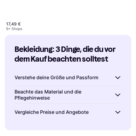
17,49 €
9+ Shops
Bekleidung: 3 Dinge, die du vor 
Cecil High Waist Wide Leg
Jeans Loose Fit - Blau
dem Kauf beachten solltest
Jeans, Einfarbig, Material:
35 €
Denim/Jeansstoff,
Elastan/Lycra/Spandex, Hoher
6 Shops
Komfort
Verstehe deine Größe und Passform
Beim Kauf von Bekleidung ist es wichtig, dass
Beachte das Material und die
Pflegehinweise
du deine genaue Größe und bevorzugte
Passform kennst.
Miss dich regelmäßig
–
Das Material der Bekleidung beeinflusst nicht
Vergleiche Preise und Angebote
Körpermaße können sich im Laufe der Zeit
nur den Tragekomfort, sondern auch die
ändern. Achte auf die Größentabellen der
Langlebigkeit des Kleidungsstücks.
Nutze Klarna, um Preise von verschiedenen
Marken, da diese variieren können. Wenn du
Naturfasern
wie Baumwolle und Wolle sind
Händlern zu vergleichen und sicherzustellen,
zwischen zwei Größen schwankst, empfehlen