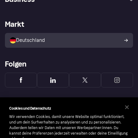
Einloggen
Sicher shoppen mit Klarna
Händlersupport
Entwicklerseite
Mit Klarna einkaufen
Festgeld
Händlerportal
Betriebsstatus
Markt
Klarna App
Datenschutzeinstellungen
Mit Klarna verkaufen
Plattformen und Partner
Shops entdecken
Dein Widerrufsrecht
Deutschland
Käuferschutzrichtlinie
Folgen
Cookies und Datenschutz
Wir verwenden Cookies, damit unsere Website optimal funktioniert,
und um dein Surfverhalten zu analysieren und zu personalisieren.
Außerdem teilen wir Daten mit unseren Werbepartner:innen. Du
kannst deine Präferenzen jederzeit verwalten oder deine Einwilligung