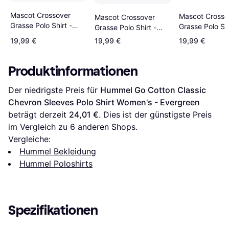
Mascot Crossover
Mascot Crosso
Mascot Crossover
Grasse Polo Shirt -
Grasse Polo Shi
Grasse Polo Shirt -
Grass Green
Moss Green
Green
19,99 €
19,99 €
19,99 €
Produktinformationen
Der niedrigste Preis für 
Hummel Go Cotton Classic 
Chevron Sleeves Polo Shirt Women's - Evergreen
beträgt derzeit 
24,01 €
. Dies ist der günstigste Preis 
im Vergleich zu 
6
 anderen Shops.
Vergleiche:
Hummel Bekleidung
Hummel Poloshirts
Spezifikationen