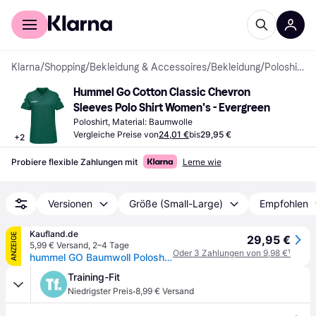
Für Shopper
Für Händler
Klarna
/
Shopping
/
Bekleidung & Accessoires
/
Bekleidung
/
Poloshirts
Hummel Go Cotton Classic Chevron 
Sleeves Polo Shirt Women's - Evergreen
Poloshirt, Material: Baumwolle
Vergleiche Preise von
24,01 €
bis
29,95 €
+
2
Probiere flexible Zahlungen mit
Lerne wie
Versionen
Größe (Small-Large)
Empfohlen
Kaufland.de
ANZEIGE
29,95 €
5,99 € Versand
,
2–4 Tage
Oder 3 Zahlungen von 9,98 €
¹
hummel GO Baumwoll Poloshirt Damen evergreen XXL
Training-Fit
·
Niedrigster Preis
8,99 € Versand