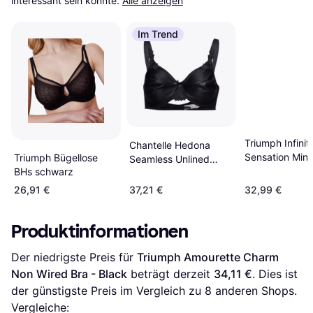
interessant sein könnte.
Alle anzeigen
Im Trend
Triumph Infinit
Chantelle Hedona
Sensation Mini
Triumph Bügellose
Seamless Unlined
Bra - Smooth S
BHs schwarz
Minimizer Bra - Black
26,91 €
37,21 €
32,99 €
Produktinformationen
Der niedrigste Preis für 
Triumph Amourette Charm 
Non Wired Bra - Black
 beträgt derzeit 
34,11 €
. Dies ist 
der günstigste Preis im Vergleich zu 
8
 anderen Shops.
Vergleiche: