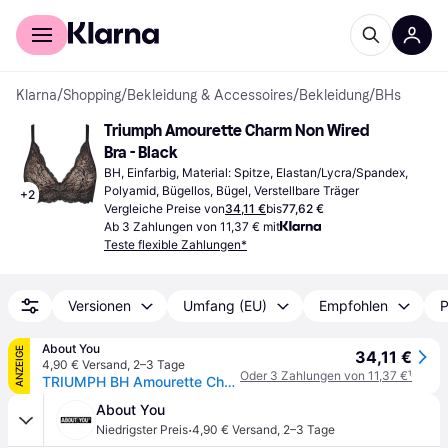
Für Shopper
Für Händler
Klarna
/
Shopping
/
Bekleidung & Accessoires
/
Bekleidung
/
BHs
Triumph Amourette Charm Non Wired 
Bra - Black
BH, Einfarbig, Material: Spitze, Elastan/Lycra/Spandex, 
Polyamid, Bügellos, Bügel, Verstellbare Träger
+
2
Vergleiche Preise von
34,11 €
bis
77,62 €
Ab 3 Zahlungen von 11,37 € mit
Teste flexible Zahlungen*
Versionen
Umfang (EU)
Empfohlen
P
About You
ANZEIGE
34,11 €
4,90 € Versand
,
2–3 Tage
Oder 3 Zahlungen von 11,37 €
¹
TRIUMPH BH Amourette Charm
About You
·
Niedrigster Preis
4,90 € Versand
,
2–3 Tage