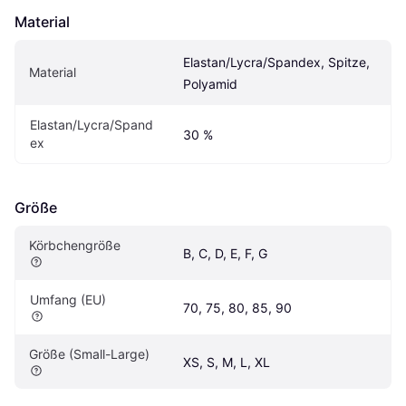
Material
Elastan/Lycra/Spandex, Spitze, 
Material
Polyamid
Elastan/Lycra/Spand
30 %
ex
Größe
Körbchengröße
B, C, D, E, F, G
Umfang (EU)
70, 75, 80, 85, 90
Größe (Small-Large)
XS, S, M, L, XL