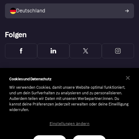
Mit Klarna verkaufen
Plattformen und Partner
Shops entdecken
Dein Widerrufsrecht
Deutschland
Käuferschutzrichtlinie
Folgen
Cookies und Datenschutz
Wir verwenden Cookies, damit unsere Website optimal funktioniert,
und um dein Surfverhalten zu analysieren und zu personalisieren.
Außerdem teilen wir Daten mit unseren Werbepartner:innen. Du
kannst deine Präferenzen jederzeit verwalten oder deine Einwilligung
widerrufen.
Einstellungen ändern
Copyright © 2005-2026 Klarna Bank AB (publ). Headquarters: Stockholm, Sweden. All
rights reserved. Klarna Bank AB (publ). Sveavägen 46, 111 34 Stockholm. Organization
number: 556737-0431