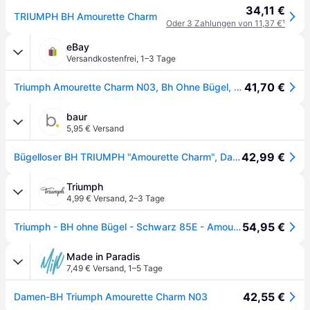
34,11 €
TRIUMPH BH Amourette Charm
Oder 3 Zahlungen von 11,37 €
¹
eBay
Versandkostenfrei
,
1–3 Tage
41,70 €
Triumph Amourette Charm N03, Bh Ohne Bügel, Basicfarben, Viele Größen, Neu
baur
5,95 € Versand
42,99 €
Bügelloser BH TRIUMPH "Amourette Charm", Damen, Gr. 80, Cup B, schwarz, Spitze, Obermaterial: 70% Polyamid, 30% Elasthan, gemustert, BHs, Strech-Spitze, tiefer V-Ausschnitt
Triumph
4,99 € Versand
,
2–3 Tage
54,95 €
Triumph - BH ohne Bügel - Schwarz 85E - Amourette Charm - Unterwäsche für Frauen
Made in Paradis
7,49 € Versand
,
1–5 Tage
42,55 €
Damen-BH Triumph Amourette Charm N03