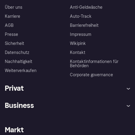
Über uns
Anti-Geldwäsche
Karriere
Auto-Track
AGB
Barrierefreiheit
Presse
Impressum
Sicherheit
Wikipink
Datenschutz
Kontakt
Nachhaltigkeit
Kontaktinformationen für
Behörden
Weiterverkaufen
Corporate governance
Privat
Hilfe
Beschwerden
Business
Einloggen
Sicher shoppen mit Klarna
Händlersupport
Entwicklerseite
Mit Klarna einkaufen
Festgeld
Händlerportal
Betriebsstatus
Markt
Klarna App
Datenschutzeinstellungen