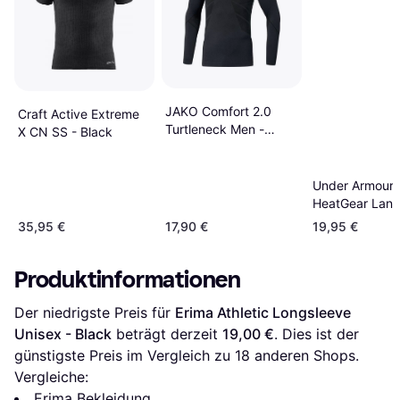
JAKO Comfort 2.0
Craft Active Extreme
Turtleneck Men -
X CN SS - Black
Black
Under Armour
HeatGear Lan
Oberteil für He
35,95 €
17,90 €
19,95 €
Castlerock We
Produktinformationen
Der niedrigste Preis für 
Erima Athletic Longsleeve 
Unisex - Black
 beträgt derzeit 
19,00 €
. Dies ist der 
günstigste Preis im Vergleich zu 
18
 anderen Shops.
Vergleiche:
Erima Bekleidung