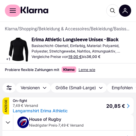
Für Shopper
Für Händler
Klarna
/
Shopping
/
Bekleidung & Accessoires
/
Bekleidung
/
Basisschicht-Oberteile
Erima Athletic Longsleeve Unisex - Black
Basisschicht-Oberteil, Einfarbig, Material: Polyamid, 
Polyester, Stretchgewebe, Nahtlos, Atmungsaktiv, 
Feuchtigkeitsabweisend
Vergleiche Preise von
19,00 €
bis
36,00 €
+
1
Probiere flexible Zahlungen mit
Lerne wie
Versionen
Größe (Small-Large)
Empfohlen
On-fight
ANZEIGE
20,85 €
7,49 € Versand
Langarmshirt Erima Athletic
House of Rugby
·
Niedrigster Preis
7,49 € Versand