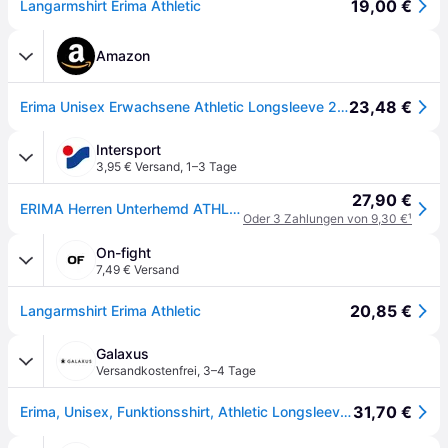
19,00 €
Langarmshirt Erima Athletic
Amazon
23,48 €
Erima Unisex Erwachsene Athletic Longsleeve 2.0 Funktionsunterwäsche
Intersport
3,95 € Versand
,
1–3 Tage
27,90 €
ERIMA Herren Unterhemd ATHLETIC longsleeve function
Oder 3 Zahlungen von 9,30 €
¹
On-fight
7,49 € Versand
20,85 €
Langarmshirt Erima Athletic
Galaxus
Versandkostenfrei
,
3–4 Tage
31,70 €
Erima, Unisex, Funktionsshirt, Athletic Longsleeve (XL), Schwarz, XL