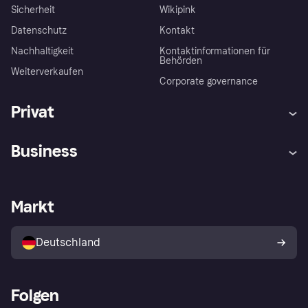
Sicherheit
Wikipink
Datenschutz
Kontakt
Nachhaltigkeit
Kontaktinformationen für
Behörden
Weiterverkaufen
Corporate governance
Privat
Hilfe
Beschwerden
Business
Einloggen
Sicher shoppen mit Klarna
Händlersupport
Entwicklerseite
Mit Klarna einkaufen
Festgeld
Händlerportal
Betriebsstatus
Markt
Klarna App
Datenschutzeinstellungen
Mit Klarna verkaufen
Plattformen und Partner
Shops entdecken
Dein Widerrufsrecht
Deutschland
Käuferschutzrichtlinie
Folgen