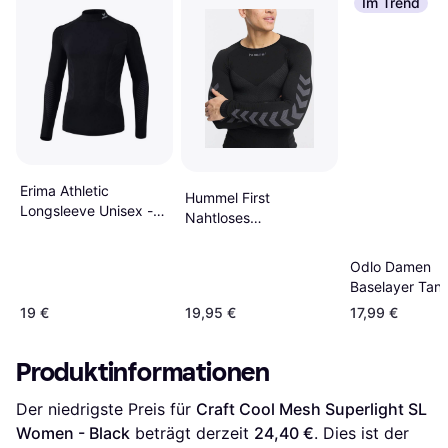
Im Trend
Erima Athletic
Hummel First
Longsleeve Unisex -
Nahtloses
Black
Langärmliges Shirt
aus Jersey - Schwarz
Odlo Damen
Baselayer Tan
PERFORMANCE
19 €
19,95 €
17,99 €
LIGHT
Produktinformationen
Der niedrigste Preis für 
Craft Cool Mesh Superlight SL 
Women - Black
 beträgt derzeit 
24,40 €
. Dies ist der 