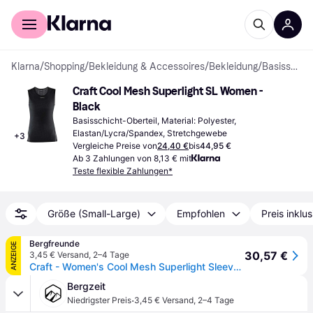
Für Shopper
Für Händler
Klarna
/
Shopping
/
Bekleidung & Accessoires
/
Bekleidung
/
Basisschicht-Oberteile
Craft Cool Mesh Superlight SL Women - 
Black
Basisschicht-Oberteil, Material: Polyester, 
Elastan/Lycra/Spandex, Stretchgewebe
+
3
Vergleiche Preise von
24,40 €
bis
44,95 €
Ab 3 Zahlungen von 8,13 € mit
Teste flexible Zahlungen*
Größe (Small-Large)
Empfohlen
Preis inklu
Bergfreunde
ANZEIGE
30,57 €
3,45 € Versand
,
2–4 Tage
Craft - Women's Cool Mesh Superlight Sleeveless - Top Gr XL schwarz
Bergzeit
·
Niedrigster Preis
3,45 € Versand
,
2–4 Tage