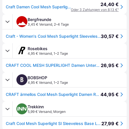
24,40 €
Craft Damen Cool Mesh Superlight SL Top
Oder 3 Zahlungen von 8,13 €
¹
Bergfreunde
3,45 € Versand
,
2–4 Tage
30,57 €
Craft - Women's Cool Mesh Superlight Sleeveless - Top Gr S schwarz
Rosebikes
4,95 € Versand
,
1–2 Tage
26,95 €
CRAFT COOL MESH SUPERLIGHT Damen Unterhemd ärmellos
BOBSHOP
B
4,95 € Versand
,
1–2 Tage
44,95 €
CRAFT ärmellos Cool Mesh Superlight Damen Radunterhemd, Größe S
Trekkinn
5,99 € Versand
,
Morgen
27,99 €
Craft Cool Mesh Superlight Sl Sleeveless Base Layer Schwarz XL Frau