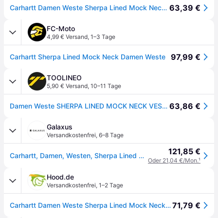
63,39 €
Carhartt Damen Weste Sherpa Lined Mock Neck Vest Taupe Grey
FC-Moto
4,99 € Versand
,
1–3 Tage
97,99 €
Carhartt Sherpa Lined Mock Neck Damen Weste
TOOLINEO
5,90 € Versand
,
10–11 Tage
63,86 €
Damen Weste SHERPA LINED MOCK NECK VEST, taupe grey, Größe XL
Galaxus
Versandkostenfrei
,
6–8 Tage
121,85 €
Carhartt, Damen, Westen, Sherpa Lined Mock Neck Vest Taupe Grey Gr.Xl, Grau, (XL)
Oder 21,04 €/Mon.
¹
Hood.de
Versandkostenfrei
,
1–2 Tage
71,79 €
Carhartt Damen Weste Sherpa Lined Mock Neck Vest Taupe Grey