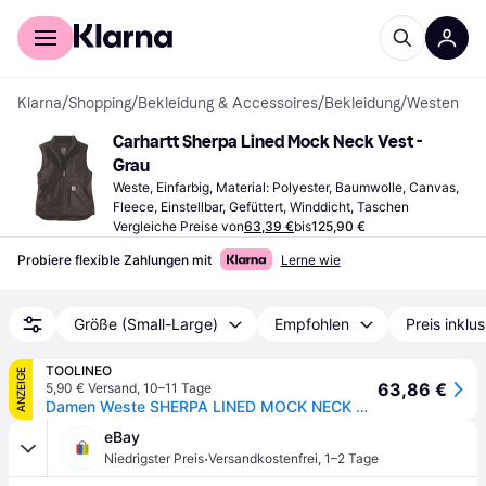
Für Shopper
Für Händler
Klarna
/
Shopping
/
Bekleidung & Accessoires
/
Bekleidung
/
Westen
Carhartt Sherpa Lined Mock Neck Vest - 
Grau
Weste, Einfarbig, Material: Polyester, Baumwolle, Canvas, 
Fleece, Einstellbar, Gefüttert, Winddicht, Taschen
Vergleiche Preise von
63,39 €
bis
125,90 €
Probiere flexible Zahlungen mit
Lerne wie
Größe (Small-Large)
Empfohlen
Preis inklu
TOOLINEO
ANZEIGE
63,86 €
5,90 € Versand
,
10–11 Tage
Damen Weste SHERPA LINED MOCK NECK VEST, taupe grey, Größe XS
eBay
·
Niedrigster Preis
Versandkostenfrei
,
1–2 Tage