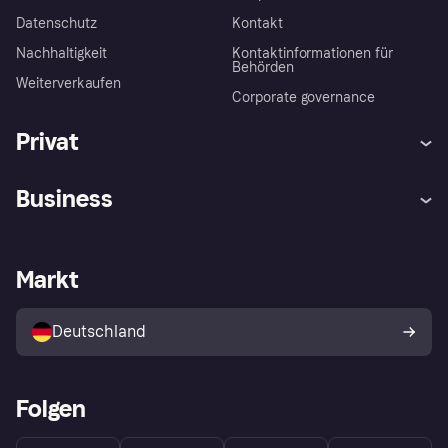
Datenschutz
Kontakt
Nachhaltigkeit
Kontaktinformationen für
Behörden
Weiterverkaufen
Corporate governance
Privat
Hilfe
Beschwerden
Business
Einloggen
Sicher shoppen mit Klarna
Händlersupport
Entwicklerseite
Mit Klarna einkaufen
Festgeld
Händlerportal
Betriebsstatus
Markt
Klarna App
Datenschutzeinstellungen
Mit Klarna verkaufen
Plattformen und Partner
Shops entdecken
Dein Widerrufsrecht
Deutschland
Käuferschutzrichtlinie
Folgen