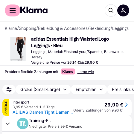
Für Shopper
Für Händler
Klarna
/
Shopping
/
Bekleidung & Accessoires
/
Bekleidung
/
Leggings
adidas Essentials High-Waisted Logo 
Leggings - Bleu
Leggings, Material: Elastan/Lycra/Spandex, Baumwolle, 
Jersey
Vergleiche Preise von
26,14 €
bis
29,90 €
Probiere flexible Zahlungen mit
Lerne wie
Größe (Small-Large)
Empfohlen
Preis inklu
Intersport
ANZEIGE
29,90 €
3,95 € Versand
,
1–3 Tage
Oder 3 Zahlungen von 9,96 €
¹
ADIDAS Damen Tight Damen Leggings Essentials High-Waisted
Training-Fit
·
Niedrigster Preis
8,99 € Versand