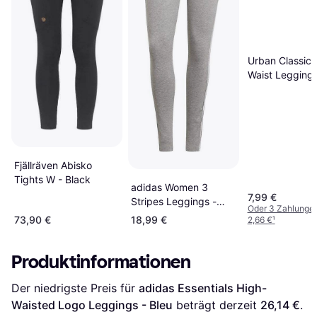
Urban Classics
Waist Leggings
Schwarz
Fjällräven Abisko
Tights W - Black
adidas Women 3
7,99 €
Stripes Leggings -
Oder 3 Zahlunge
Gray/White
73,90 €
18,99 €
2,66 €
¹
Produktinformationen
Der niedrigste Preis für 
adidas Essentials High-
Waisted Logo Leggings - Bleu
 beträgt derzeit 
26,14 €
. 