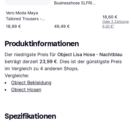
Businesshose SLFRITA
grau 38/L32
Vero Moda Maya
18,60 €
Tailored Trousers -
Oder 3 Zahlunge
Blue/Night Sky
18,99 €
49,49 €
6,20 €
¹
Produktinformationen
Der niedrigste Preis für 
Object Lisa Hose - Nachtblau
beträgt derzeit 
23,99 €
. Dies ist der günstigste Preis 
im Vergleich zu 
4
 anderen Shops.
Vergleiche:
Object Bekleidung
Object Hosen
Spezifikationen