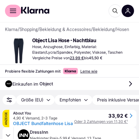
Für Shopper
Für Händler
Klarna
/
Shopping
/
Bekleidung & Accessoires
/
Bekleidung
/
Hosen
Object Lisa Hose - Nachtblau
Hose, Anzughose, Einfarbig, Material: 
Elastan/Lycra/Spandex, Polyester, Viskose, Taschen
Vergleiche Preise von
23,99 €
bis
45,50 €
Probiere flexible Zahlungen mit
Lerne wie
Object
Einkaufen im 
Größe (EU)
Empfohlen
Preis inklusive Vers
About You
ANZEIGE
33,92 €
4,90 € Versand
,
2–3 Tage
Oder 3 Zahlungen von 11,30 €
¹
OBJECT Bundfaltenhose Lisa
DressInn
·
Niedrigster Preis
5,99 € Versand
,
13 Tage