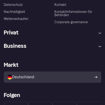
Datenschutz
Kontakt
Nachhaltigkeit
Kontaktinformationen für
Behörden
Weiterverkaufen
Corporate governance
Privat
Hilfe
Beschwerden
Business
Einloggen
Sicher shoppen mit Klarna
Händlersupport
Entwicklerseite
Mit Klarna einkaufen
Festgeld
Händlerportal
Betriebsstatus
Markt
Klarna App
Datenschutzeinstellungen
Mit Klarna verkaufen
Plattformen und Partner
Shops entdecken
Dein Widerrufsrecht
Deutschland
Käuferschutzrichtlinie
Folgen