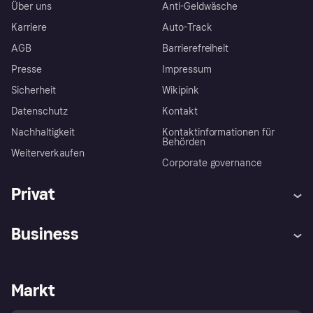
Über uns
Anti-Geldwäsche
Karriere
Auto-Track
AGB
Barrierefreiheit
Presse
Impressum
Sicherheit
Wikipink
Datenschutz
Kontakt
Nachhaltigkeit
Kontaktinformationen für
Behörden
Weiterverkaufen
Corporate governance
Privat
Hilfe
Beschwerden
Business
Einloggen
Sicher shoppen mit Klarna
Händlersupport
Entwicklerseite
Mit Klarna einkaufen
Festgeld
Händlerportal
Betriebsstatus
Markt
Klarna App
Datenschutzeinstellungen
Mit Klarna verkaufen
Plattformen und Partner
Shops entdecken
Dein Widerrufsrecht