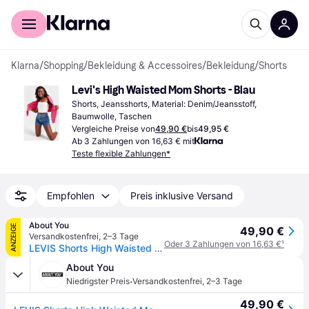
Für Shopper
Für Händler
Klarna
/
Shopping
/
Bekleidung & Accessoires
/
Bekleidung
/
Shorts
Levi's High Waisted Mom Shorts - Blau
Shorts, Jeansshorts, Material: Denim/Jeansstoff, 
Baumwolle, Taschen
Vergleiche Preise von
49,90 €
bis
49,95 €
Ab 3 Zahlungen von 16,63 € mit
Teste flexible Zahlungen*
Empfohlen
Preis inklusive Versand
About You
ANZEIGE
49,90 €
Versandkostenfrei
,
2–3 Tage
Oder 3 Zahlungen von 16,63 €
¹
LEVIS Shorts High Waisted Mom Short
About You
·
Niedrigster Preis
Versandkostenfrei
,
2–3 Tage
49,90 €