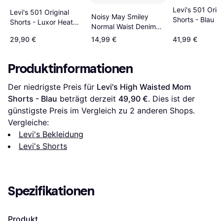
Levi's 501 Orig
Levi's 501 Original
Noisy May Smiley
Shorts - Blau
Shorts - Luxor Heat
Normal Waist Denim
Short/Blue
Shorts - Medium Blue
29,90 €
14,99 €
41,99 €
Denim
Produktinformationen
Der niedrigste Preis für 
Levi's High Waisted Mom 
Shorts - Blau
 beträgt derzeit 
49,90 €
. Dies ist der 
günstigste Preis im Vergleich zu 
2
 anderen Shops.
Vergleiche:
Levi's Bekleidung
Levi's Shorts
Spezifikationen
Produkt