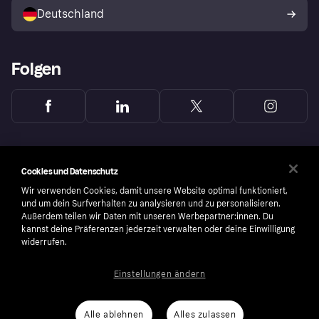
Deutschland
Käuferschutzrichtlinie
Folgen
Cookies und Datenschutz
Wir verwenden Cookies, damit unsere Website optimal funktioniert,
und um dein Surfverhalten zu analysieren und zu personalisieren.
Außerdem teilen wir Daten mit unseren Werbepartner:innen. Du
kannst deine Präferenzen jederzeit verwalten oder deine Einwilligung
widerrufen.
Einstellungen ändern
Copyright © 2005-2026 Klarna Bank AB (publ). Headquarters: Stockholm, Sweden. All
rights reserved. Klarna Bank AB (publ). Sveavägen 46, 111 34 Stockholm. Organization
number: 556737-0431
Alle ablehnen
Alles zulassen