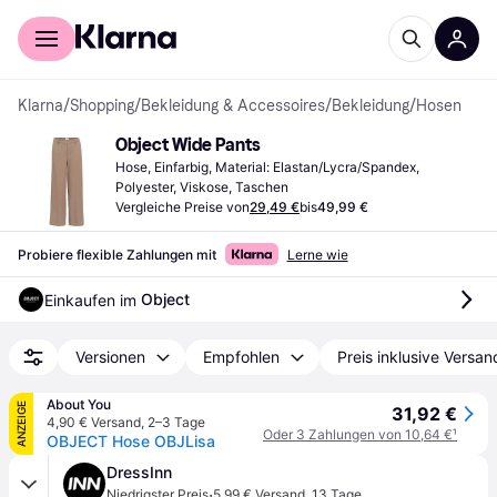
Für Shopper
Für Händler
Klarna
/
Shopping
/
Bekleidung & Accessoires
/
Bekleidung
/
Hosen
Object Wide Pants
Hose, Einfarbig, Material: Elastan/Lycra/Spandex, 
Polyester, Viskose, Taschen
Vergleiche Preise von
29,49 €
bis
49,99 €
Probiere flexible Zahlungen mit
Lerne wie
Object
Einkaufen im 
Versionen
Empfohlen
Preis inklusive Versan
About You
ANZEIGE
31,92 €
4,90 € Versand
,
2–3 Tage
Oder 3 Zahlungen von 10,64 €
¹
OBJECT Hose OBJLisa
DressInn
·
Niedrigster Preis
5,99 € Versand
,
13 Tage