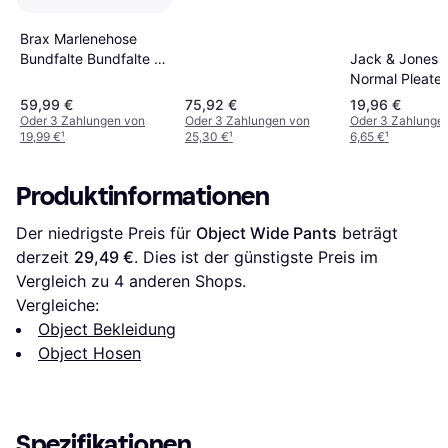
Brax Marlenehose
Bundfalte Bundfalte -
Jack & Jones 
Schwarz
Normal Pleate
Trousers - Bei
59,99 €
75,92 €
19,96 €
Oder 3 Zahlungen von
Oder 3 Zahlungen von
Oder 3 Zahlunge
19,99 €
¹
25,30 €
¹
6,65 €
¹
Produktinformationen
Der niedrigste Preis für 
Object Wide Pants
 beträgt 
derzeit 
29,49 €
. Dies ist der günstigste Preis im 
Vergleich zu 
4
 anderen Shops.
Vergleiche:
Object Bekleidung
Object Hosen
Spezifikationen