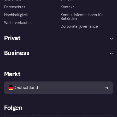
Datenschutz
Kontakt
Nachhaltigkeit
Kontaktinformationen für
Behörden
Weiterverkaufen
Corporate governance
Privat
Hilfe
Beschwerden
Business
Einloggen
Sicher shoppen mit Klarna
Händlersupport
Entwicklerseite
Mit Klarna einkaufen
Festgeld
Händlerportal
Betriebsstatus
Markt
Klarna App
Datenschutzeinstellungen
Mit Klarna verkaufen
Plattformen und Partner
Shops entdecken
Dein Widerrufsrecht
Deutschland
Käuferschutzrichtlinie
Folgen