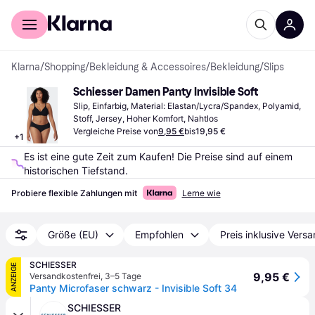
Für Shopper
Für Händler
Klarna
/
Shopping
/
Bekleidung & Accessoires
/
Bekleidung
/
Slips
Schiesser Damen Panty Invisible Soft
Slip, Einfarbig, Material: Elastan/Lycra/Spandex, Polyamid, 
Stoff, Jersey, Hoher Komfort, Nahtlos
Vergleiche Preise von
9,95 €
bis
19,95 €
+
1
Es ist eine gute Zeit zum Kaufen! Die Preise sind auf einem 
historischen Tiefstand.
Probiere flexible Zahlungen mit
Lerne wie
Größe (EU)
Empfohlen
Preis inklusive Vers
SCHIESSER
ANZEIGE
9,95 €
Versandkostenfrei
,
3–5 Tage
Panty Microfaser schwarz - Invisible Soft 34
SCHIESSER