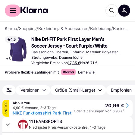
Für Shopper
Für Händler
Klarna
/
Shopping
/
Bekleidung & Accessoires
/
Bekleidung
/
Basisschicht-Oberteile
Nike Dri-FIT Park First Layer Men's 
4,5
Soccer Jersey - Court Purple/White
Basisschicht-Oberteil, Einfarbig, Material: Polyester, 
Stretchgewebe, Daumenlöcher
+
3
Vergleiche Preise von
17,35 €
bis
26,71 €
Probiere flexible Zahlungen mit
Lerne wie
Versionen
Größe (Small-Large)
Empfohlen
About You
ANZEIGE
20,96 €
4,90 € Versand
,
2–3 Tage
Oder 3 Zahlungen von 6,98 €
¹
NIKE Funktionsshirt Park First
11TEAMSPORTS
·
Niedrigster Preis
Versandkostenfrei
,
1–3 Tage