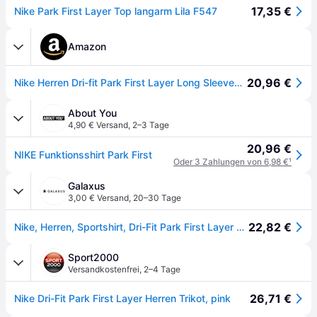
17,35 €
Nike Park First Layer Top langarm Lila F547
Amazon
20,96 €
Nike Herren Dri-fit Park First Layer Long Sleeved T-shirt, Violett, XXL EU
About You
4,90 € Versand
,
2–3 Tage
20,96 €
NIKE Funktionsshirt Park First
Oder 3 Zahlungen von 6,98 €
¹
Galaxus
3,00 € Versand
,
20–30 Tage
22,82 €
Nike, Herren, Sportshirt, Dri-Fit Park First Layer Soccer Jersey Herren (S), Violett, S
Sport2000
Versandkostenfrei
,
2–4 Tage
26,71 €
Nike Dri-Fit Park First Layer Herren Trikot, pink