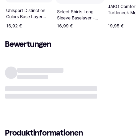
JAKO Comfort 
Uhlsport Distinction
Select Shirts Long
Turtleneck Men
Colors Base Layer
Sleeve Baselayer -
Navy
Men - Fluo Orange
Black
16,92 €
16,99 €
19,95 €
Bewertungen
Produktinformationen