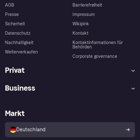
AGB
Barrierefreiheit
Presse
Impressum
Sicherheit
Wikipink
Datenschutz
Kontakt
Nachhaltigkeit
Kontaktinformationen für
Behörden
Weiterverkaufen
Corporate governance
Privat
Hilfe
Beschwerden
Business
Einloggen
Sicher shoppen mit Klarna
Händlersupport
Entwicklerseite
Mit Klarna einkaufen
Festgeld
Händlerportal
Betriebsstatus
Markt
Klarna App
Datenschutzeinstellungen
Mit Klarna verkaufen
Plattformen und Partner
Shops entdecken
Dein Widerrufsrecht
Deutschland
Käuferschutzrichtlinie