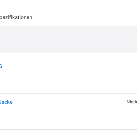
pezifikationen
S
Jacke
Niedr