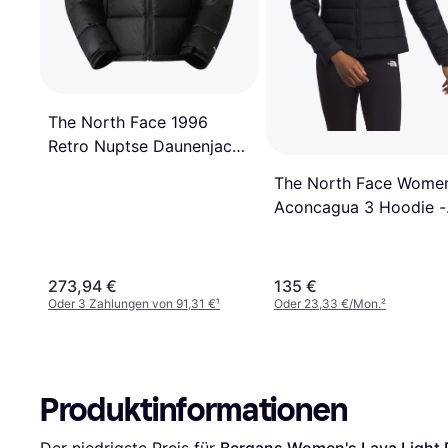
The North Face 1996
Retro Nuptse Daunenjacke
- Schwarz
The North Face Women
Aconcagua 3 Hoodie -
TNF Black
273,94 €
135 €
Oder 3 Zahlungen von 91,31 €
¹
Oder 23,33 €/Mon.
²
Produktinformationen