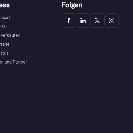
ess
Folgen
pport
rtal
a verkaufen
rseite
tatus
en und Partner