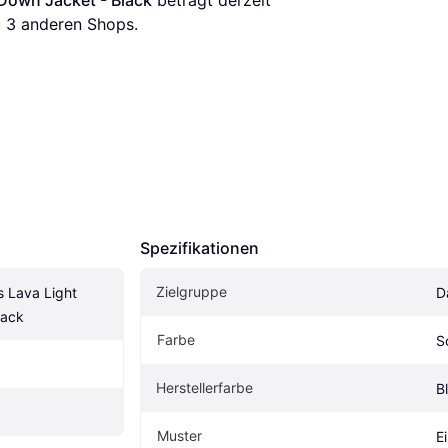
Down Jacket - Black
 beträgt derzeit 
 
3
 anderen Shops.
Spezifikationen
Zielgruppe
Lava Light 
D
lack
Farbe
S
Herstellerfarbe
B
Muster
E