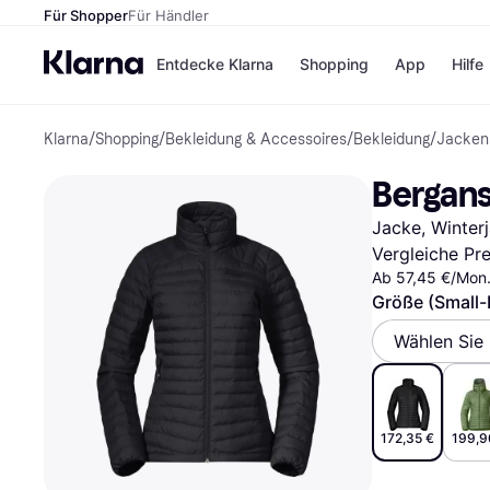
Für Shopper
Für Händler
Entdecke Klarna
Shopping
App
Hilfe
Klarna
/
Shopping
/
Bekleidung & Accessoires
/
Bekleidung
/
Jacken
Zahlungsmethoden
Shops
Zahlungsmethoden
Kaufla
Bergans
Sofort bezahlen
eBay
Bezahle in 3
Temu
Jacke, Winter
Teilzahlungen
Samsu
Bezahle in bis zu 30
SHEIN
Vergleiche Pr
Tagen
Ab 57,45 €/Mon.
Ratenzahlung
Größe (Small-
Alle Shops
Wählen Sie
172,35 €
199,9