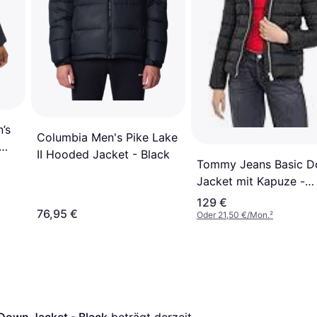
’s
Columbia Men's Pike Lake
II Hooded Jacket - Black
Tommy Jeans Basic 
Jacket mit Kapuze -
Schwarz
129 €
76,95 €
Oder 21,50 €/Mon.
²