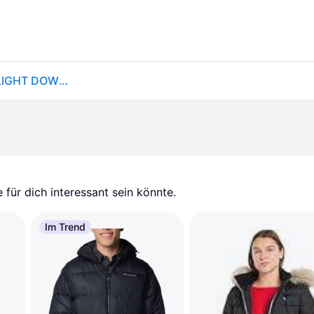
BERGANS Bergans Damen Funktionsjacke W LAVA LIGHT DOWN JACKETW/HOOD
für dich interessant sein könnte.
Im Trend