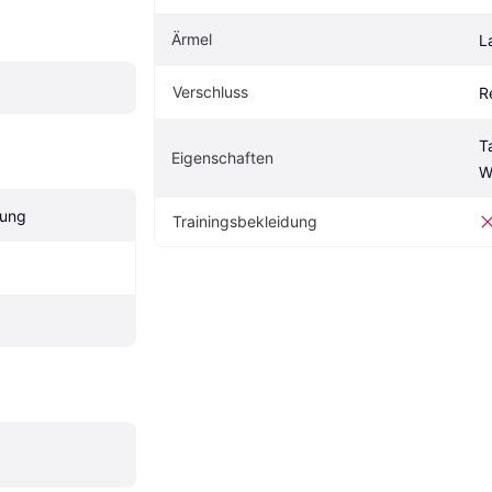
Ärmel
L
Verschluss
R
T
Eigenschaften
W
lung
Trainingsbekleidung