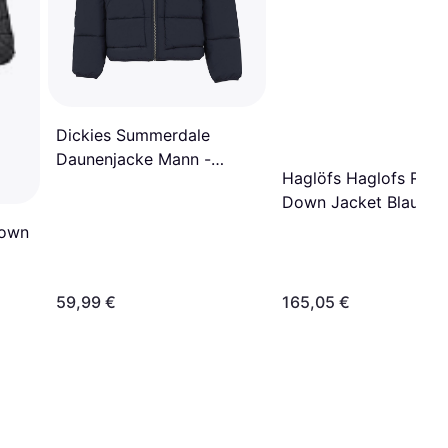
Dickies Summerdale
Daunenjacke Mann -
Haglöfs Haglofs Roc 
Schwarz
Down Jacket Blau Fr
Down
59,99 €
165,05 €