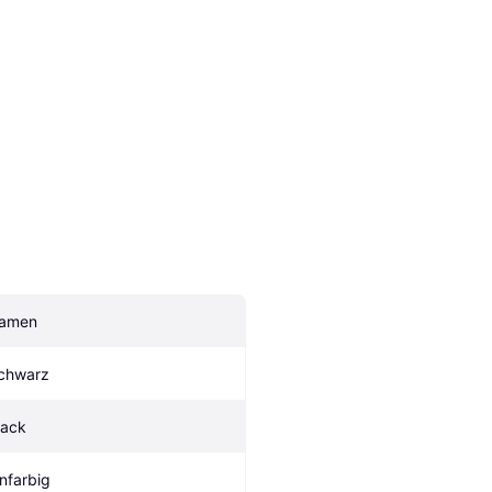
amen
chwarz
lack
infarbig