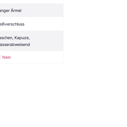
anger Ärmel
eißverschluss
aschen, Kapuze, 
asserabweisend
Nein