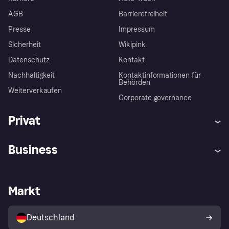
AGB
Barrierefreiheit
Presse
Impressum
Sicherheit
Wikipink
Datenschutz
Kontakt
Nachhaltigkeit
Kontaktinformationen für
Behörden
Weiterverkaufen
Corporate governance
Privat
Hilfe
Beschwerden
Business
Einloggen
Sicher shoppen mit Klarna
Händlersupport
Entwicklerseite
Mit Klarna einkaufen
Festgeld
Händlerportal
Betriebsstatus
Markt
Klarna App
Datenschutzeinstellungen
Mit Klarna verkaufen
Plattformen und Partner
Shops entdecken
Dein Widerrufsrecht
Deutschland
Käuferschutzrichtlinie