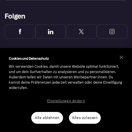
Folgen
Cookies und Datenschutz
Wir verwenden Cookies, damit unsere Website optimal funktioniert,
und um dein Surfverhalten zu analysieren und zu personalisieren.
Außerdem teilen wir Daten mit unseren Werbepartner:innen. Du
kannst deine Präferenzen jederzeit verwalten oder deine Einwilligung
widerrufen.
Einstellungen ändern
Copyright © 2005-2026 Klarna Bank AB (publ). Headquarters: Stockholm, Sweden. All
rights reserved. Klarna Bank AB (publ). Sveavägen 46, 111 34 Stockholm. Organization
number: 556737-0431
Alle ablehnen
Alles zulassen
Nutzungsbedingungen
Cookies
Klarna.com