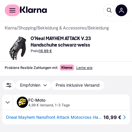
Für Shopper
Für Händler
Klarna
/
Shopping
/
Bekleidung & Accessoires
/
Bekleidung
O'Neal MAYHEM ATTACK V.23 
Handschuhe schwarz-weiss
Preis
16,99 €
Probiere flexible Zahlungen mit
Lerne wie
Empfohlen
Preis inklusive Versand
FC-Moto
4,99 € Versand
,
1–3 Tage
16,99 €
Oneal Mayhem Nanofront Attack Motocross Handschuhe