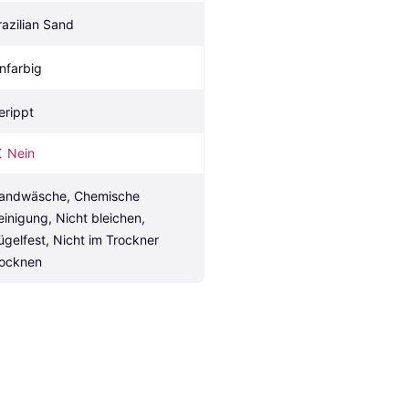
razilian Sand
infarbig
erippt
Nein
andwäsche, Chemische 
einigung, Nicht bleichen, 
ügelfest, Nicht im Trockner 
rocknen