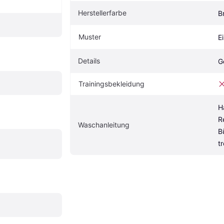
Herstellerfarbe
B
Muster
E
Details
G
Trainingsbekleidung
H
R
Waschanleitung
B
t