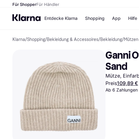
Für Shopper
Für Händler
Entdecke Klarna
Shopping
App
Hilfe
Klarna
/
Shopping
/
Bekleidung & Accessoires
/
Bekleidung
/
Mützen
Zahlungsmethoden
Shops
Zahlungsmethoden
Kaufla
Ganni Ov
Sofort bezahlen
eBay
Bezahle in 3 Teilzahlunge
Temu
Sand
Bezahle in bis zu 30 Tage
Samsu
Ratenzahlung
SHEIN
Mütze, Einfarb
Preis
109,89 €
Ab 6 Zahlungen 
Alle Shops