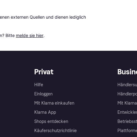
en externen Quellen und dienen lediglich 
? Bitte 
melde sie hier
.
Privat
Busin
Hilfe
Händlersu
Einloggen
Händlerpo
Mit Klarna einkaufen
Mit Klarn
Klarna App
Entwickle
Shops entdecken
Betriebss
Käuferschutzrichtlinie
Plattform