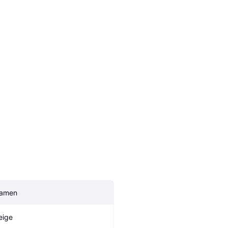
amen
eige