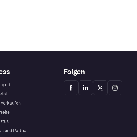
ess
Folgen
pport
rtal
a verkaufen
rseite
tatus
en und Partner