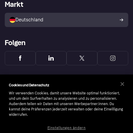
Händlerportal
Betriebsstatus
Markt
Klarna App
Datenschutzeinstellungen
Mit Klarna verkaufen
Plattformen und Partner
Shops entdecken
Dein Widerrufsrecht
Deutschland
Käuferschutzrichtlinie
Folgen
Cookies und Datenschutz
Wir verwenden Cookies, damit unsere Website optimal funktioniert,
und um dein Surfverhalten zu analysieren und zu personalisieren.
Außerdem teilen wir Daten mit unseren Werbepartner:innen. Du
kannst deine Präferenzen jederzeit verwalten oder deine Einwilligung
widerrufen.
Einstellungen ändern