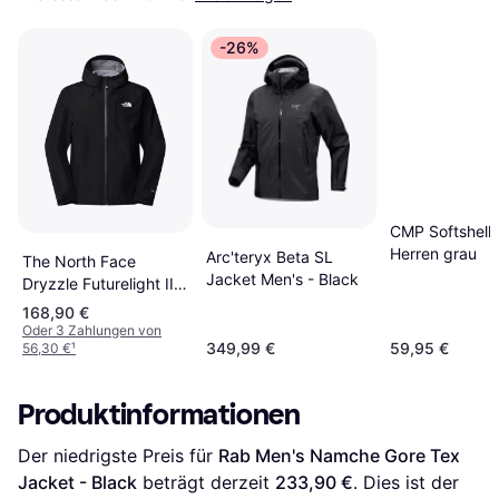
-26%
CMP Softshellj
Herren grau
Arc'teryx Beta SL
The North Face
Jacket Men's - Black
Dryzzle Futurelight II
Jacket - TNF Black
168,90 €
Oder 3 Zahlungen von
349,99 €
59,95 €
56,30 €
¹
Produktinformationen
Der niedrigste Preis für 
Rab Men's Namche Gore Tex 
Jacket - Black
 beträgt derzeit 
233,90 €
. Dies ist der 