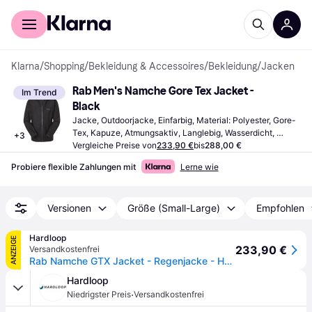
Für Shopper
Für Händler
Klarna
/
Shopping
/
Bekleidung & Accessoires
/
Bekleidung
/
Jacken
Rab Men's Namche Gore Tex Jacket - 
Im Trend
Black
Jacke, Outdoorjacke, Einfarbig, Material: Polyester, Gore-
Tex, Kapuze, Atmungsaktiv, Langlebig, Wasserdicht, 
+
3
Taschen, Winddicht
Vergleiche Preise von
233,90 €
bis
288,00 €
Probiere flexible Zahlungen mit
Lerne wie
Versionen
Größe (Small-Large)
Empfohlen
Hardloop
ANZEIGE
233,90 €
Versandkostenfrei
Rab Namche GTX Jacket - Regenjacke - Herren Black XXL
Hardloop
·
Niedrigster Preis
Versandkostenfrei