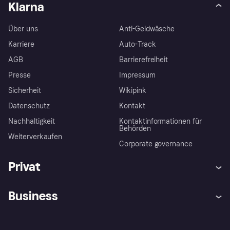
Klarna
Über uns
Anti-Geldwäsche
Karriere
Auto-Track
AGB
Barrierefreiheit
Presse
Impressum
Sicherheit
Wikipink
Datenschutz
Kontakt
Nachhaltigkeit
Kontaktinformationen für
Behörden
Weiterverkaufen
Corporate governance
Privat
Hilfe
Beschwerden
Business
Einloggen
Sicher shoppen mit Klarna
Händlersupport
Entwicklerseite
Mit Klarna einkaufen
Festgeld