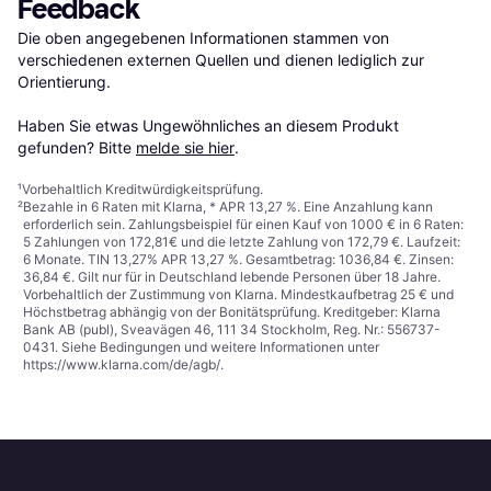
Feedback
Die oben angegebenen Informationen stammen von 
verschiedenen externen Quellen und dienen lediglich zur 
Orientierung.

Haben Sie etwas Ungewöhnliches an diesem Produkt 
gefunden? Bitte 
melde sie hier
.
¹
Vorbehaltlich Kreditwürdigkeitsprüfung.
²
Bezahle in 6 Raten mit Klarna, * APR 13,27 %. Eine Anzahlung kann
erforderlich sein. Zahlungsbeispiel für einen Kauf von 1000 € in 6 Raten:
5 Zahlungen von 172,81€ und die letzte Zahlung von 172,79 €. Laufzeit:
6 Monate. TIN 13,27% APR 13,27 %. Gesamtbetrag: 1036,84 €. Zinsen:
36,84 €. Gilt nur für in Deutschland lebende Personen über 18 Jahre.
Vorbehaltlich der Zustimmung von Klarna. Mindestkaufbetrag 25 € und
Höchstbetrag abhängig von der Bonitätsprüfung. Kreditgeber: Klarna
Bank AB (publ), Sveavägen 46, 111 34 Stockholm, Reg. Nr.: 556737-
0431. Siehe Bedingungen und weitere Informationen unter
https://www.klarna.com/de/agb/
.