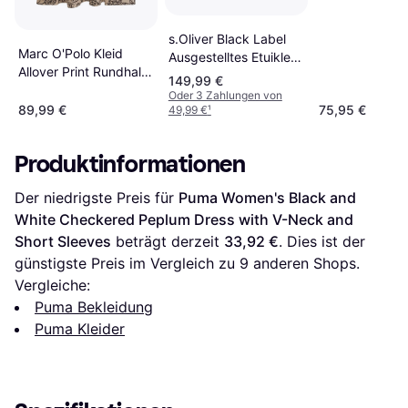
Neckholder -
Blumen/Muster
Mehrfarbig
s.Oliver Black Label
Marc O'Polo Kleid
Ausgestelltes Etuikleid
Allover Print Rundhals
Mit Leo-Rock Damen -
149,99 €
- Braun
Schwarz/Mehrfarbig/Beige
Oder 3 Zahlungen von
89,99 €
75,95 €
49,99 €
¹
Produktinformationen
Der niedrigste Preis für 
Puma Women's Black and 
White Checkered Peplum Dress with V-Neck and 
Short Sleeves
 beträgt derzeit 
33,92 €
. Dies ist der 
günstigste Preis im Vergleich zu 
9
 anderen Shops.
Vergleiche:
Puma Bekleidung
Puma Kleider