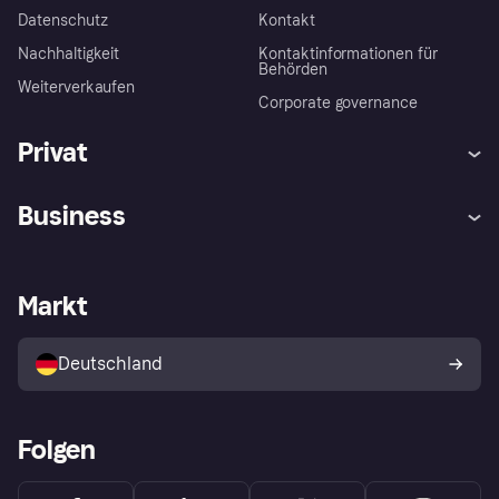
Datenschutz
Kontakt
Nachhaltigkeit
Kontaktinformationen für
Behörden
Weiterverkaufen
Corporate governance
Privat
Hilfe
Beschwerden
Business
Einloggen
Sicher shoppen mit Klarna
Händlersupport
Entwicklerseite
Mit Klarna einkaufen
Festgeld
Händlerportal
Betriebsstatus
Markt
Klarna App
Datenschutzeinstellungen
Mit Klarna verkaufen
Plattformen und Partner
Shops entdecken
Dein Widerrufsrecht
Deutschland
Käuferschutzrichtlinie
Folgen