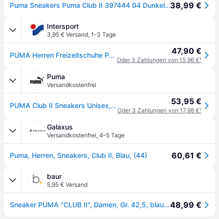
38,99 €
Puma Sneakers Puma Club II 397444 04 Dunkelblau
Intersport
3,95 € Versand
,
1–3 Tage
47,90 €
PUMA Herren Freizeitschuhe Puma Club II
Oder 3 Zahlungen von 15,96 €
¹
Puma
Versandkostenfrei
53,95 €
PUMA Club II Sneakers Unisex, Schuhe, Blau, 44
Oder 3 Zahlungen von 17,98 €
¹
Galaxus
Versandkostenfrei
,
4–5 Tage
60,61 €
Puma, Herren, Sneakers, Club II, Blau, (44)
baur
5,95 € Versand
48,99 €
Sneaker PUMA "CLUB II", Damen, Gr. 42,5, blau (puma navy, puma weiß, puma gold), Leder, unifarben, Schuhe Sneaker, aus Leder, mit Schnürverschluss, mit profiliertem Laufsohlenprofil