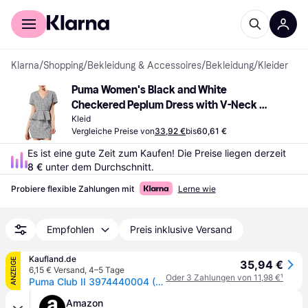
Für Shopper
Für Händler
Klarna
/
Shopping
/
Bekleidung & Accessoires
/
Bekleidung
/
Kleider
Puma Women's Black and White 
Checkered Peplum Dress with V-Neck 
and Short Sleeves
Kleid
Vergleiche Preise von
33,92 €
bis
60,61 €
Es ist eine gute Zeit zum Kaufen! Die Preise liegen derzeit 
8 €
 unter dem Durchschnitt.
Probiere flexible Zahlungen mit
Lerne wie
Empfohlen
Preis inklusive Versand
Kaufland.de
ANZEIGE
35,94 €
6,15 € Versand
,
4–5 Tage
Oder 3 Zahlungen von 11,98 €
¹
Puma Club II 3974440004 (7.5/navy-white-gold)
Amazon