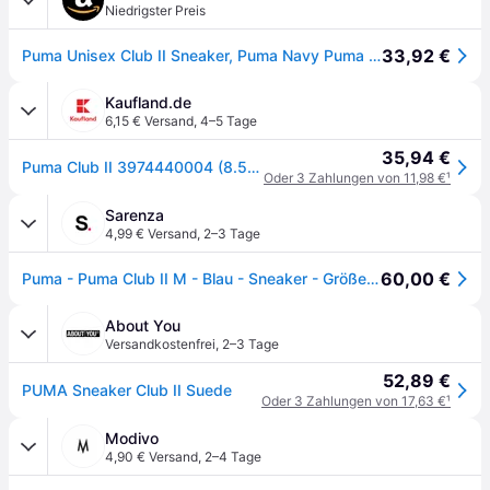
Niedrigster Preis
33,92 €
Puma Unisex Club II Sneaker, Puma Navy Puma White Puma Gold, 44 EU
Kaufland.de
6,15 € Versand
,
4–5 Tage
35,94 €
Puma Club II 3974440004 (8.5/navy-white-gold)
Oder 3 Zahlungen von 11,98 €
¹
Sarenza
4,99 € Versand
,
2–3 Tage
60,00 €
Puma - Puma Club II M - Blau - Sneaker - Größe 41
About You
Versandkostenfrei
,
2–3 Tage
52,89 €
PUMA Sneaker Club II Suede
Oder 3 Zahlungen von 17,63 €
¹
Modivo
4,90 € Versand
,
2–4 Tage