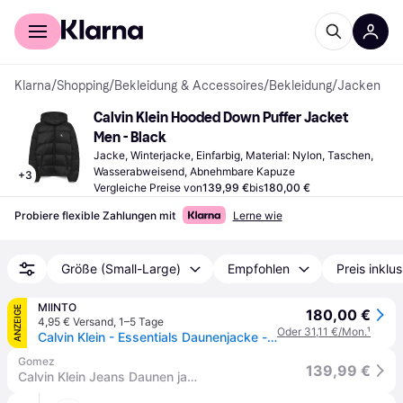
Für Shopper
Für Händler
Klarna
/
Shopping
/
Bekleidung & Accessoires
/
Bekleidung
/
Jacken
Calvin Klein Hooded Down Puffer Jacket 
Men - Black
Jacke, Winterjacke, Einfarbig, Material: Nylon, Taschen, 
Wasserabweisend, Abnehmbare Kapuze
+
3
Vergleiche Preise von
139,99 €
bis
180,00 €
Probiere flexible Zahlungen mit
Lerne wie
Größe (Small-Large)
Empfohlen
Preis inklu
MIINTO
ANZEIGE
180,00 €
4,95 € Versand
,
1–5 Tage
Oder 31,11 €/Mon.
¹
Calvin Klein - Essentials Daunenjacke - - Jackets - Herren - Schwarzk - 2XL
Gomez
139,99 €
Calvin Klein Jeans Daunen jacke | Regular Fit