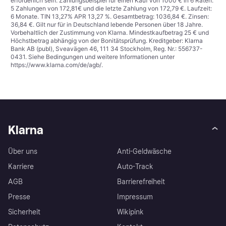
erforderlich sein. Zahlungsbeispiel für einen Kauf von 1000 € in 6 Raten:
5 Zahlungen von 172,81€ und die letzte Zahlung von 172,79 €. Laufzeit:
6 Monate. TIN 13,27% APR 13,27 %. Gesamtbetrag: 1036,84 €. Zinsen:
36,84 €. Gilt nur für in Deutschland lebende Personen über 18 Jahre.
Vorbehaltlich der Zustimmung von Klarna. Mindestkaufbetrag 25 € und
Höchstbetrag abhängig von der Bonitätsprüfung. Kreditgeber: Klarna
Bank AB (publ), Sveavägen 46, 111 34 Stockholm, Reg. Nr.: 556737-
0431. Siehe Bedingungen und weitere Informationen unter
https://www.klarna.com/de/agb/
.
Klarna
Über uns
Anti-Geldwäsche
Karriere
Auto-Track
AGB
Barrierefreiheit
Presse
Impressum
Sicherheit
Wikipink