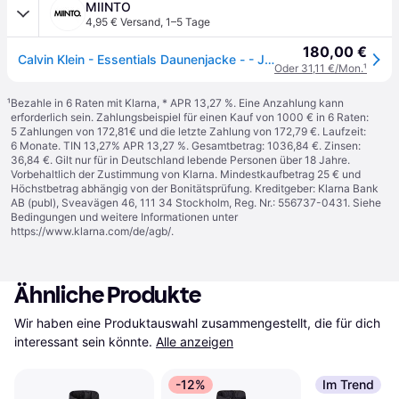
MIINTO
4,95 € Versand
,
1–5 Tage
180,00 €
Calvin Klein - Essentials Daunenjacke - - Jackets - Herren - Schwarzk - 2XL
Oder 31,11 €/Mon.
¹
¹
Bezahle in 6 Raten mit Klarna, * APR 13,27 %. Eine Anzahlung kann
erforderlich sein. Zahlungsbeispiel für einen Kauf von 1000 € in 6 Raten:
5 Zahlungen von 172,81€ und die letzte Zahlung von 172,79 €. Laufzeit:
6 Monate. TIN 13,27% APR 13,27 %. Gesamtbetrag: 1036,84 €. Zinsen:
36,84 €. Gilt nur für in Deutschland lebende Personen über 18 Jahre.
Vorbehaltlich der Zustimmung von Klarna. Mindestkaufbetrag 25 € und
Höchstbetrag abhängig von der Bonitätsprüfung. Kreditgeber: Klarna Bank
AB (publ), Sveavägen 46, 111 34 Stockholm, Reg. Nr.: 556737-0431. Siehe
Bedingungen und weitere Informationen unter
https://www.klarna.com/de/agb/
.
Ähnliche Produkte
Wir haben eine Produktauswahl zusammengestellt, die für dich 
interessant sein könnte.
Alle anzeigen
-12%
Im Trend