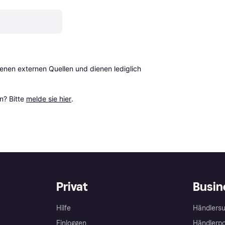
en externen Quellen und dienen lediglich 
? Bitte 
melde sie hier
.
Privat
Busin
Hilfe
Händlersu
Einloggen
Händlerpo