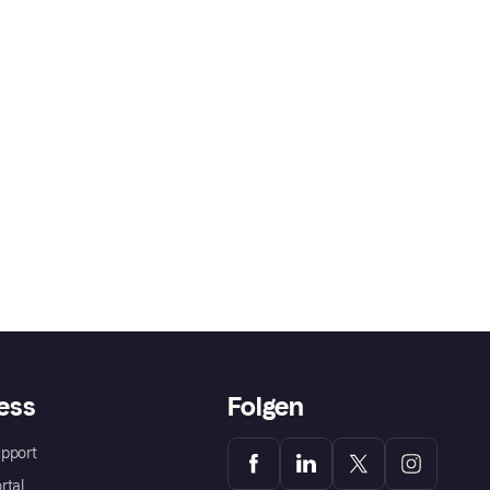
ess
Folgen
pport
rtal