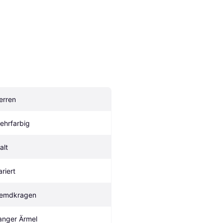
erren
ehrfarbig
alt
ariert
emdkragen
anger Ärmel