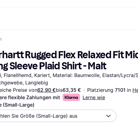
n
Shopping und Cashback
Shoppe und vergleiche Preise
Banking
Sparprodukte
Mobil
Foto & Video
Büroau
nd.de
Cashback
Sale
Alle Karten
Gaming & Unterhaltung
Sparkonten
Reise-eSI
hartt Rugged Flex Relaxed Fit Mi
Shops entdecken
Schönheit & Gesundheit
Klarna Card
Mobilgeräte & Wearables
Flexkonto
Mitgliedschaft
Bekleidung & Accessoires
Kreditkarte
Kinder & Familie
Festgeld
g Sleeve Plaid Shirt - Malt
ng
Freund:innen einladen
Spielzeug & Hobbys
Klarna Guthaben
Fahrzeuge & Zubehör
Festgeld+
Möbel & Haushalt
Garten & Außenbereich
 Flanellhemd, Kariert, Material: Baumwolle, Elastan/Lycra/S
TV & Audio
Küchengeräte
chgewebe, Langlebig
Sport & Freizeit
Haushaltsgeräte
Computer
Bücher, Filme & Musik
eiche Preise von
62,90 €
bis
63,35 €
·
Platzierung 
7101 
in 
H
Renovierung & Bau
Alle Ka
ere flexible Zahlungen mit
Lerne wie
 (Small-Large)
hlen Sie Größe (Small-Large) aus