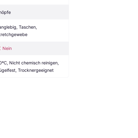
nöpfe
anglebig, Taschen, 
tretchgewebe
Nein
0ºC, Nicht chemisch reinigen, 
ügelfest, Trocknergeeignet