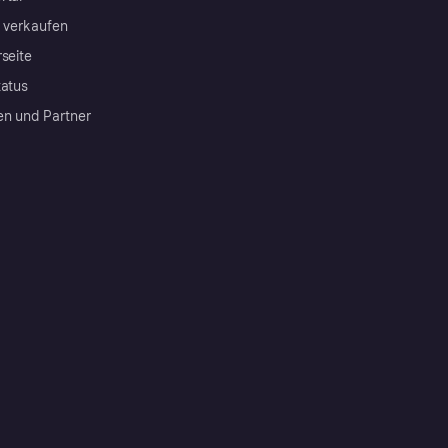
a verkaufen
rseite
tatus
en und Partner