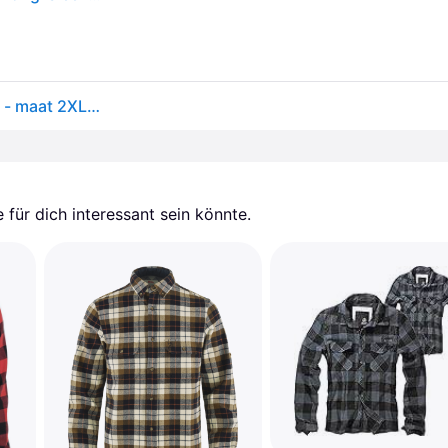
Carhartt, Herren, Hemden, 106352 Shirt Geel/Zwart - maat 2XL, Schwarz, Gelb, (XXL)
für dich interessant sein könnte.