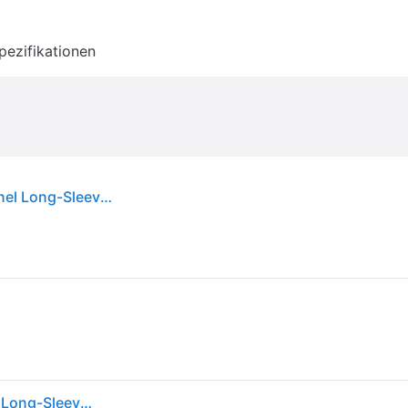
pezifikationen
Carhartt Rugged Flex Relaxed Fit Midweight Flannel Long-Sleeve Plaid Hemd
Carhartt Rugged Flex Relaxed Fit Midweight Flannel Long-Sleeve Plaid Hemd