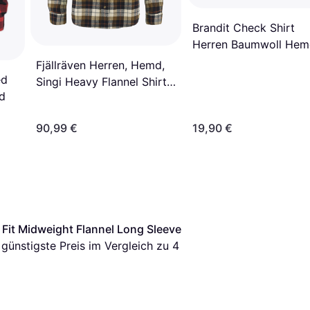
Brandit Check Shirt
Herren Baumwoll He
7XL Black-grey
Fjällräven Herren, Hemd,
ed
Singi Heavy Flannel Shirt
ed
Men, Weiss
90,99 €
19,90 €
Fit Midweight Flannel Long Sleeve 
r günstigste Preis im Vergleich zu 
4