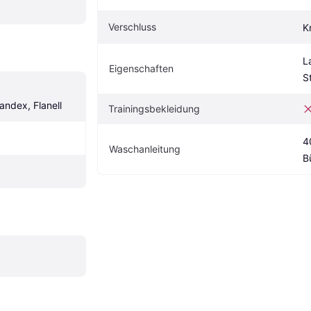
Verschluss
K
L
Eigenschaften
S
andex, Flanell
Trainingsbekleidung
4
Waschanleitung
B