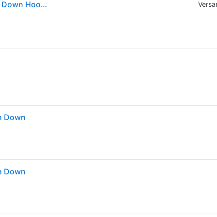
Haglöfs, Damen, Winterjacken, Women's ROC Flash Down Hood, Blau, (S)
Versa
sh Down
sh Down