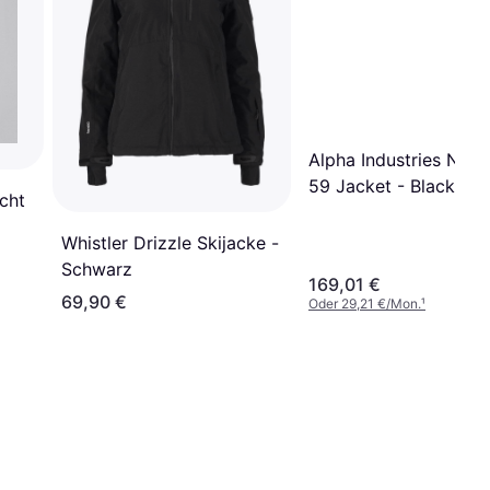
Alpha Industries N3B
59 Jacket - Black
cht
Whistler Drizzle Skijacke -
Schwarz
169,01 €
69,90 €
Oder 29,21 €/Mon.
¹