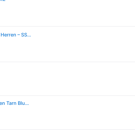
Haglofs Haglöfs ROC Flash Down Kapuzenjacke für Herren – SS26
Haglöfs ROC Flash Down Hood - Hybridjacke - Damen Tarn Blue L