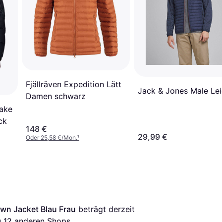
Fjällräven Expedition Lätt
Jack & Jones Male Lei
Damen schwarz
Lake
ck
148 €
29,99 €
Oder 25,58 €/Mon.
¹
wn Jacket Blau Frau
 beträgt derzeit 
 
12
 anderen Shops.