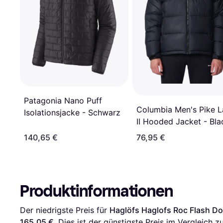
Patagonia Nano Puff
Columbia Men's Pike 
Isolationsjacke - Schwarz
II Hooded Jacket - Bla
140,65 €
76,95 €
Produktinformationen
Der niedrigste Preis für 
Haglöfs Haglofs Roc Flash Do
165,05 €
. Dies ist der günstigste Preis im Vergleich zu