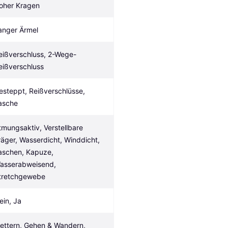
oher Kragen
anger Ärmel
eißverschluss, 2-Wege-
eißverschluss
esteppt, Reißverschlüsse, 
asche
tmungsaktiv, Verstellbare 
räger, Wasserdicht, Winddicht, 
aschen, Kapuze, 
asserabweisend, 
tretchgewebe
ein, Ja
lettern, Gehen & Wandern, 