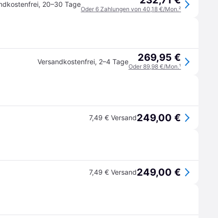
232,71 €
ndkostenfrei
,
20–30 Tage
Oder 6 Zahlungen von 40,18 €/Mon.
²
269,95 €
Versandkostenfrei
,
2–4 Tage
Oder 89,98 €/Mon.
¹
249,00 €
7,49 € Versand
249,00 €
7,49 € Versand