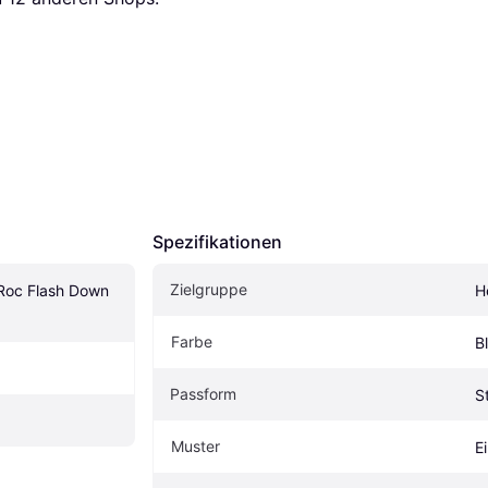
Spezifikationen
Zielgruppe
Roc Flash Down 
H
Farbe
B
Passform
S
Muster
E