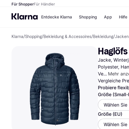
Für Shopper
Für Händler
Entdecke Klarna
Shopping
App
Hilfe
Klarna
/
Shopping
/
Bekleidung & Accessoires
/
Bekleidung
/
Jacken
Zahlungsmethoden
Shops
Zahlungsmethoden
Kaufla
Haglöfs
Sofort bezahlen
eBay
Bezahle in 3
Temu
Jacke, Winterj
Teilzahlungen
Samsu
Bezahle in bis zu 30
SHEIN
Polyester, Ha
Tagen
Ve
Mehr anz
Ratenzahlung
Vergleiche Pr
Probiere flexi
Alle Shops
Größe (Small-
Wählen Sie
Größe (EU)
Wählen Sie