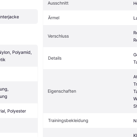
Ausschnitt
H
nterjacke
Ärmel
L
R
Verschluss
R
ylon, Polyamid, 
G
Details
tik
T
A
T
ung, 
Eigenschaften
T
lung
W
S
al, Polyester
Trainingsbekleidung
N
K