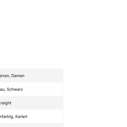
erren, Damen
lau, Schwarz
traight
infarbig, Kariert