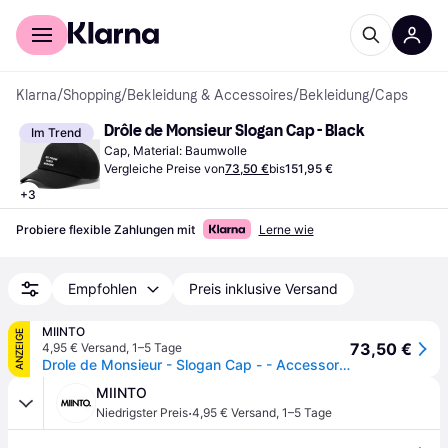
Für Shopper
Für Händler
Klarna
/
Shopping
/
Bekleidung & Accessoires
/
Bekleidung
/
Caps
Drôle de Monsieur Slogan Cap - Black
Im Trend
Cap, Material: Baumwolle
Vergleiche Preise von
73,50 €
bis
151,95 €
+
3
Probiere flexible Zahlungen mit
Lerne wie
Empfohlen
Preis inklusive Versand
MIINTO
ANZEIGE
73,50 €
4,95 € Versand
,
1–5 Tage
Drole de Monsieur - Slogan Cap - - Accessories - Herren - Schwarzk - ONE SIZE
MIINTO
·
Niedrigster Preis
4,95 € Versand
,
1–5 Tage