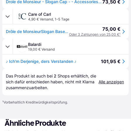
73,50 €
Drole de Monsieur - Slogan Cap - - Accessories - Herren - Schwarzk - ONE SIZE
Care of Carl
4,90 € Versand
,
1–5 Tage
75,00 €
Drôle de MonsieurSlogan BaseballBlack
Oder 3 Zahlungen von 25,00 €
¹
Balardi
19,00 € Versand
101,95 €
♪ Ich'm Derjenige, ders Verstanden ♪
Das Produkt ist auch bei 
2
Shops
 erhältlich, die 
sich dafür entschieden haben, nicht mit Klarna 
Alle anzeigen
zusammenzuarbeiten.
¹
Vorbehaltlich Kreditwürdigkeitsprüfung.
Ähnliche Produkte