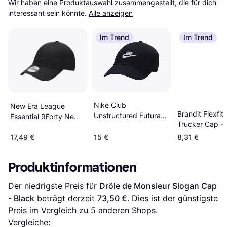
Wir haben eine Produktauswahl zusammengestellt, die für dich 
interessant sein könnte.
Alle anzeigen
Im Trend
Im Trend
Nike Club
New Era League
Brandit Flexfit
Unstructured Futura
Essential 9Forty New
Trucker Cap -
Wash Cap -
York Yankees - Black
Black/White
17,49 €
15 €
8,31 €
Produktinformationen
Der niedrigste Preis für 
Drôle de Monsieur Slogan Cap 
- Black
 beträgt derzeit 
73,50 €
. Dies ist der günstigste 
Preis im Vergleich zu 
5
 anderen Shops.
Vergleiche: