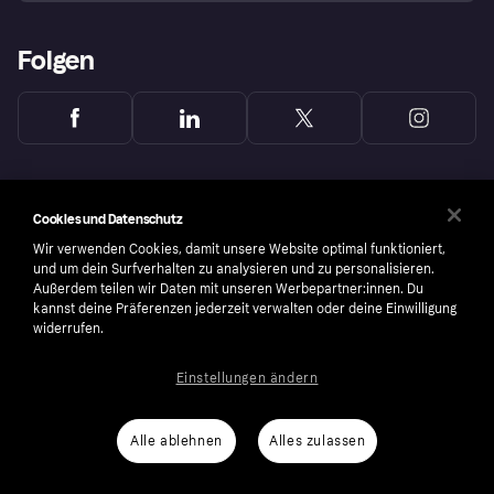
Folgen
Cookies und Datenschutz
Wir verwenden Cookies, damit unsere Website optimal funktioniert,
und um dein Surfverhalten zu analysieren und zu personalisieren.
Außerdem teilen wir Daten mit unseren Werbepartner:innen. Du
kannst deine Präferenzen jederzeit verwalten oder deine Einwilligung
widerrufen.
Einstellungen ändern
Copyright © 2005-2026 Klarna Bank AB (publ). Headquarters: Stockholm, Sweden. All
rights reserved. Klarna Bank AB (publ). Sveavägen 46, 111 34 Stockholm. Organization
number: 556737-0431
Alle ablehnen
Alles zulassen
Nutzungsbedingungen
Cookies
Klarna.com