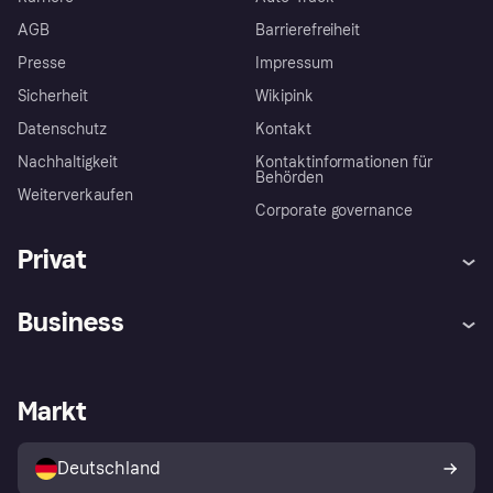
AGB
Barrierefreiheit
Presse
Impressum
Sicherheit
Wikipink
Datenschutz
Kontakt
Nachhaltigkeit
Kontaktinformationen für
Behörden
Weiterverkaufen
Corporate governance
Privat
Hilfe
Beschwerden
Business
Einloggen
Sicher shoppen mit Klarna
Händlersupport
Entwicklerseite
Mit Klarna einkaufen
Festgeld
Händlerportal
Betriebsstatus
Markt
Klarna App
Datenschutzeinstellungen
Mit Klarna verkaufen
Plattformen und Partner
Shops entdecken
Dein Widerrufsrecht
Deutschland
Käuferschutzrichtlinie